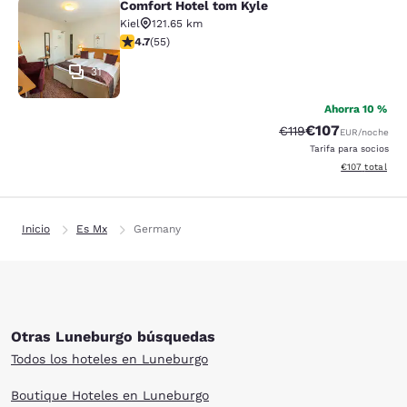
Comfort Hotel tom Kyle
Comfort Hotel tom Kyle
Kiel
121.65 km
calificación de 4.69 estrellas. Excepcional. 55 reseñas
4.7
(
55
)
31
Ahorra 10 %
€107
Precio tachado:
Precio con desc
€119
EUR
/noche
Tarifa para socios
Ver detalles de
€107
total
Inicio
Es Mx
Germany
Otras Luneburgo búsquedas
Todos los hoteles en Luneburgo
Boutique Hoteles en Luneburgo