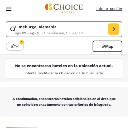
Carga completa
Pasar A Contenido Principal
Iniciar sesión
Luneburgo, Alemania
Modificar la búsqueda de Luneburgo, Alemania. Fecha de check-in ago 
ago 09 - ago 10
•
1 habitación, 1 huésped
1
Map
Ordenar y filtrar
1 filtro seleccionado actualmente
No se encontraron hoteles en la ubicación actual.
Intenta modificar la ubicación de tu búsqueda.
A continuación, encontrarás hoteles adicionales en el área que
no coinciden exactamente con tus criterios de búsqueda.