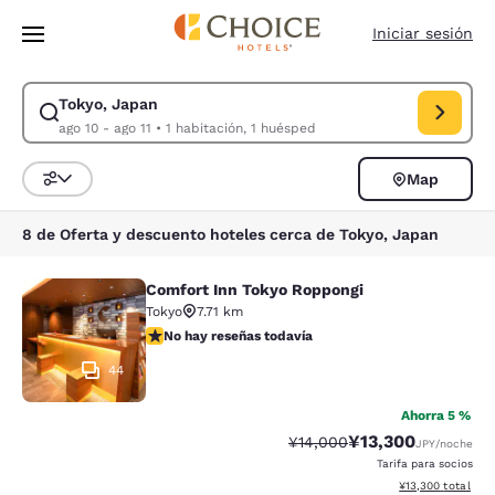
Carga completa
Pasar A Contenido Principal
Iniciar sesión
Tokyo, Japan
Modificar la búsqueda de Tokyo, Japan. Fecha de check-in ago 10, Fech
ago 10 - ago 11
•
1 habitación, 1 huésped
Map
Ordenar y filtrar
8 de Oferta y descuento hoteles cerca de Tokyo, Japan
Comfort Inn Tokyo Roppongi
Comfort Inn Tokyo Roppongi
Tokyo
7.71 km
No hay reseñas todavía
No hay reseñas todavía
44
Ahorra 5 %
¥13,300
Precio tachado:
Precio con descuen
¥14,000
JPY
/noche
Tarifa para socios
Ver detalles del t
¥13,300
total