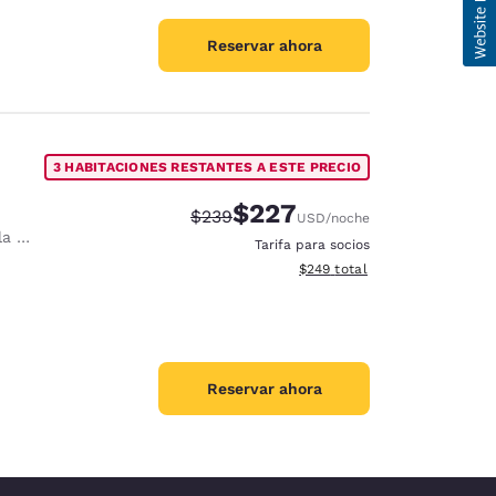
Reservar ahora
3 HABITACIONES RESTANTES A ESTE PRECIO
$227
Precio tachado:
Precio con descuento:
$239
USD
/noche
ana
Tarifa para socios
Ver detalles del total estimad
$249
total
Reservar ahora