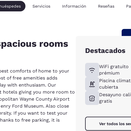
 huéspedes
Servicios
Información
Reseñas
Pa
spacious rooms
Destacados
WiFi gratuito
best comforts of home to your
prémium
st of free amenities adds
Piscina clima
ay with enthusiasm. Our
cubierta
 hotels giving you more room to
Desayuno cal
ropolitan Wayne County Airport
gratis
Henry Ford Museum. Also close
sity. If you want to test your
hanks to free parking, it is
Ver todos los se