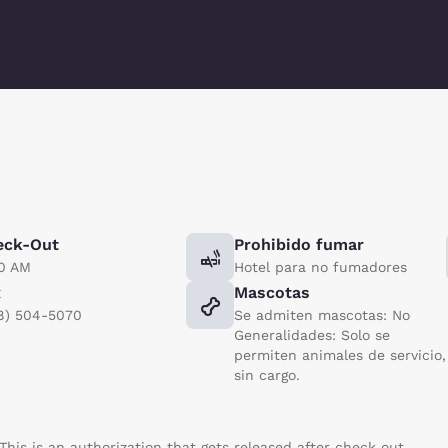
eck-Out
Prohibido fumar
00 AM
Hotel para no fumadores
x
Mascotas
8) 504-5070
Se admiten mascotas: No
Generalidades: Solo se
permiten animales de servicio,
sin cargo.
his is an authorization that gets released after check out