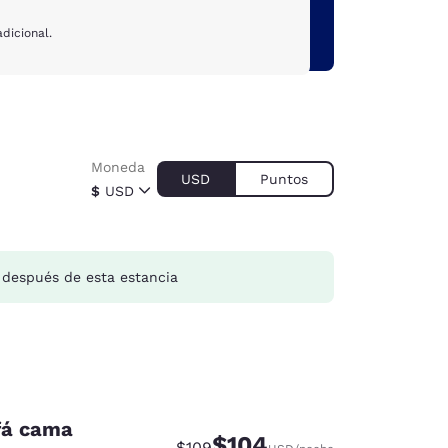
dicional.
Moneda
USD
Puntos
$
USD
después de esta estancia
fá cama
$104
Precio tachado:
Precio con descuento:
$109