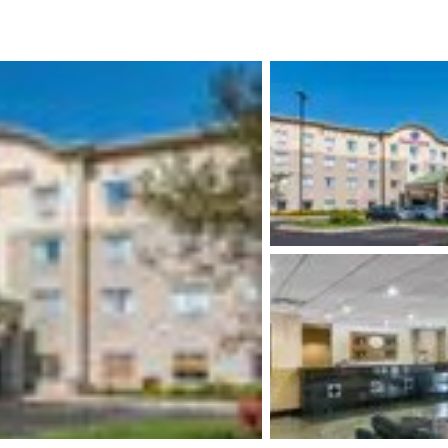
México
Mexico
Español
English
nd
Germany
España
English
Español
France
France
Français
English
Italia
Italy
Italiano
English
ngdom
India
New Zealan
English
English