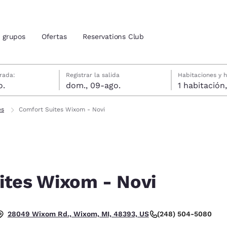
grupos
Ofertas
Reservations Club
gosto
agosto
agosto fecha de check-out seleccionada
gosto fecha de check-in seleccionada
rada:
Registrar la salida
Habitaciones y 
o.
dom., 09-ago.
ión actuales
es
Comfort Suites Wixom - Novi
u idioma preferido
tes
Estados Unidos
América Lat
Español
Español
ites Wixom - Novi
atina
Latin America
Canada
English
English
 Feria.
(248) 504-5080
28049 Wixom Rd., Wixom, MI, 48393, US