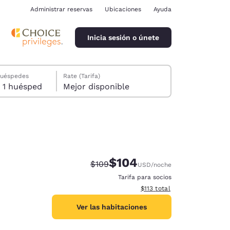
Administrar reservas
Ubicaciones
Ayuda
Inicia sesión o únete
huéspedes
Rate (Tarifa)
1 habitación, 1 huésped
Mejor disponible
$104
Precio tachado:
Precio con descuento:
$109
USD
/noche
ina
Tarifa para socios
Ver detalles del total estima
$113
total
Ver las habitaciones