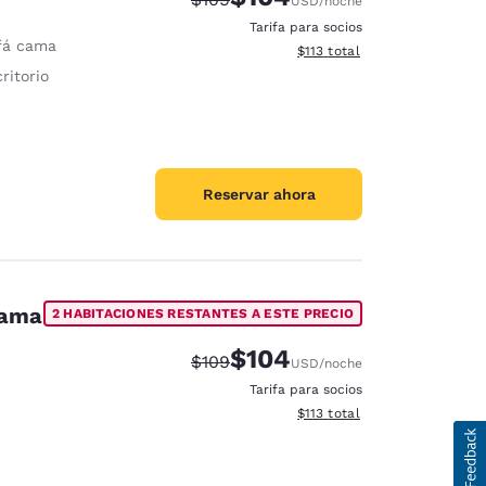
USD
/noche
Tarifa para socios
fá cama
Ver detalles del total estima
$113
total
ritorio
Reservar ahora
cama
2 HABITACIONES RESTANTES A ESTE PRECIO
$104
Precio tachado:
Precio con descuento:
$109
USD
/noche
Tarifa para socios
Ver detalles del total estima
$113
total