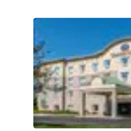
Canada
Français
Europa
Deutschla
Deutsch
Spain
English
Ireland
English
United Ki
English
Asia-Pacífico
Australia
English