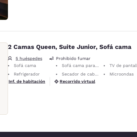
2 Camas Queen, Suite Junior, Sofá cama
5 huéspedes
Prohibido fumar
Sofá cama
Sofá cama para 1 persona
TV de pantalla pl
Refrigerador
Secador de cabello
Microondas
Recorrido virtual
Inf. de habitación