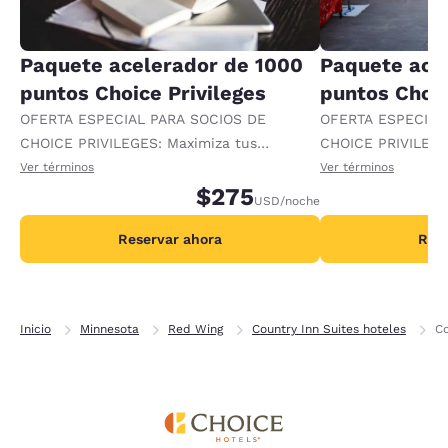
Paquete acelerador de 1000
Paquete ace
puntos Choice Privileges
puntos Choic
OFERTA ESPECIAL PARA SOCIOS DE
OFERTA ESPECIAL
CHOICE PRIVILEGES: Maximiza tus
CHOICE PRIVILEGE
recompensas al recibir 1000 puntos
recompensas al re
Ver términos
Ver términos
adicionales por noche.
$275
adicionales por no
USD
/noche
Reservar ahora
Rese
Inicio
Minnesota
Red Wing
Country Inn Suites hoteles
Co