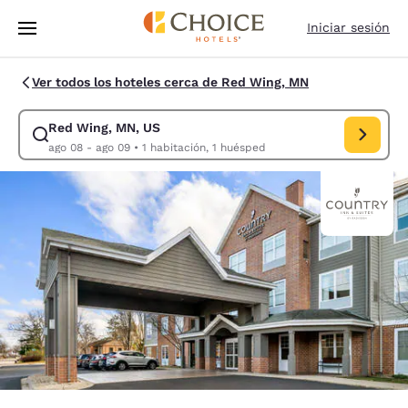
Carga completa
Pasar A Contenido Principal
Iniciar sesión
Ver todos los hoteles cerca de Red Wing, MN
Red Wing, MN, US
Modificar la búsqueda de Red Wing, MN, US. Fecha de check-in ago 08,
ago 08 - ago 09
•
1 habitación, 1 huésped