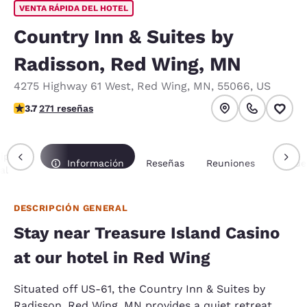
VENTA RÁPIDA DEL HOTEL
Country Inn & Suites by
Radisson, Red Wing, MN
4275 Highway 61 West
,
Red Wing
,
MN
,
55066
,
US
calificación de 3.69 estrellas. Bueno.
3.7
271 reseñas
ipción
Información
Reseñas
Reuniones
Paque
al
DESCRIPCIÓN GENERAL
Stay near Treasure Island Casino
at our hotel in Red Wing
Situated off US-61, the Country Inn & Suites by
Radisson, Red Wing, MN provides a quiet retreat