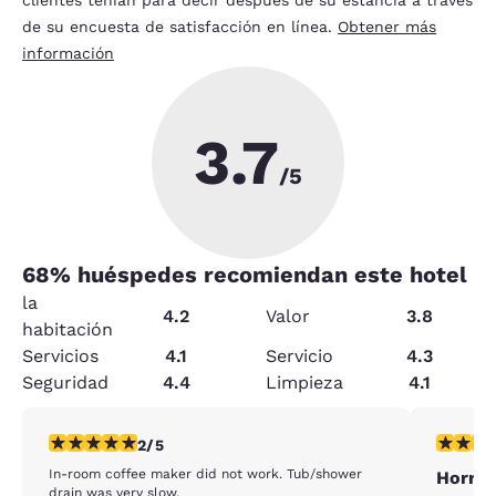
de su encuesta de satisfacción en línea.
Obtener más
información
3.7
/5
68
% huéspedes recomiendan este hotel
la
4.2
Valor
3.8
habitación
Servicios
4.1
Servicio
4.3
Seguridad
4.4
Limpieza
4.1
calificación de 2 estrellas. Feria. 1 reseña
calificaci
2/5
In-room coffee maker did not work. Tub/shower
Horrib
drain was very slow.