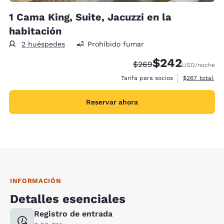
1 Cama King, Suite, Jacuzzi en la
habitación
2 huéspedes
Prohibido fumar
$242
Precio tachado:
Precio con descue
$269
USD
/noche
Ver detalles 
Tarifa para socios
$267
total
Reservar ahora
INFORMACIÓN
Detalles esenciales
Registro de entrada