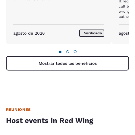
It requir
call to t
wrong. I 
authoriz
arriving 
card how
giving a
agosto de 2026
agosto 
Verificado
ultimatel
would nev
anybody.
●
○
○
Mostrar todos los beneficios
REUNIONES
Host events in Red Wing