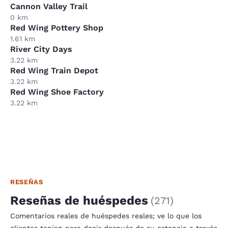
Cannon Valley Trail
0 km
Red Wing Pottery Shop
1.61 km
River City Days
3.22 km
Red Wing Train Depot
3.22 km
Red Wing Shoe Factory
3.22 km
RESEÑAS
Reseñas de huéspedes
(
271
)
Comentarios reales de huéspedes reales; ve lo que los
clientes tenían para decir después de su estancia a través