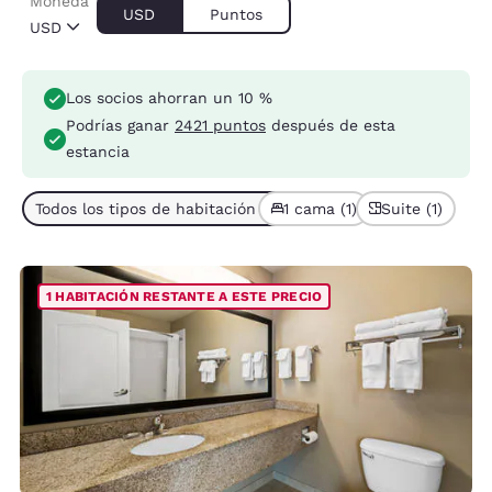
Moneda
USD
Puntos
USD
Los socios ahorran un 10 %
Podrías ganar
2421 puntos
después de esta
estancia
Todos los tipos de habitación (1)
1 cama (1)
Suite (1)
1 HABITACIÓN RESTANTE A ESTE PRECIO