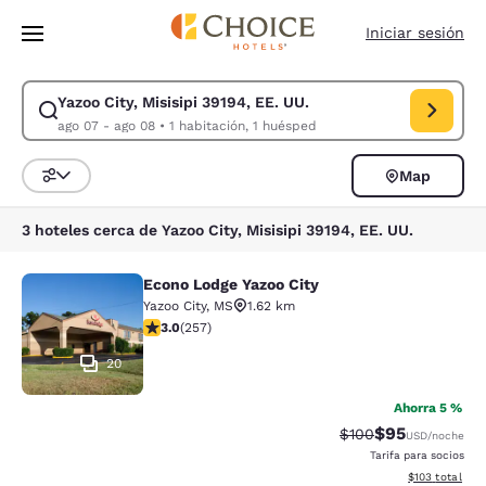
Carga completa
Pasar A Contenido Principal
Iniciar sesión
Yazoo City, Misisipi 39194, EE. UU.
Modificar la búsqueda de Yazoo City, Misisipi 39194, EE. UU.. Fecha de 
ago 07 - ago 08
•
1 habitación, 1 huésped
Map
Ordenar y filtrar
3 hoteles cerca de Yazoo City, Misisipi 39194, EE. UU.
Econo Lodge Yazoo City
Econo Lodge Yazoo City
Yazoo City
,
MS
1.62 km
calificación de 3.04 estrellas. Feria. 257 reseñas
3.0
(
257
)
20
Ahorra 5 %
$95
Precio tachado:
Precio con des
$100
USD
/noche
Tarifa para socios
Ver detalles d
$103
total