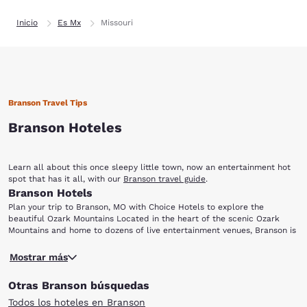
Inicio
Es Mx
Missouri
Branson Travel Tips
Branson Hoteles
Learn all about this once sleepy little town, now an entertainment hot
spot that has it all, with our
Branson travel guide
.
Branson Hotels
Plan your trip to Branson, MO with Choice Hotels to explore the
beautiful Ozark Mountains Located in the heart of the scenic Ozark
Mountains and home to dozens of live entertainment venues, Branson is
perfect for everyone from music lovers to outdoor enthusiasts. Choice
Ready for a night of entertainment in Branson, MO? Dolly Parton's Dixie
Hotels has a variety of accommodations for your next visit to this
Mostrar más
Stampede Dinner and Live Show is a fun-filled, action-packed
family-friendly city. After choosing one of the hotels in Branson below,
extravaganza, perfect for visitors of all ages. Enjoy this spectacular
be sure to add the following attractions and points-of-interest to your
Otras Branson búsquedas
show featuring live animals, amazing stunts and special effects, plus a
travel itinerary: Dixie Stampede Silver Dollar City White Water Branson
scrumptious four-course meal with dessert. Arrive early and take a
Landing Table Rock Lake Lake Taneycomo
Todos los hoteles en Branson