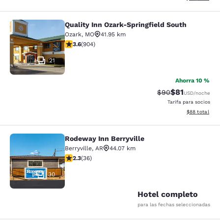
Quality Inn Ozark-Springfield South
Quality Inn Ozark-Springfield South
Ozark
,
MO
41.95 km
calificación de 3.59 estrellas. Bueno. 904 reseñas
3.6
(
904
)
21
Ahorra 10 %
$81
Precio tachado:
Precio con de
$90
USD
/noche
Tarifa para socios
Ver detalles d
$88
total
Rodeway Inn Berryville
Rodeway Inn Berryville
Berryville
,
AR
44.07 km
calificación de 2.28 estrellas. Feria. 36 reseñas
2.3
(
36
)
30
Hotel completo
para las fechas seleccionadas