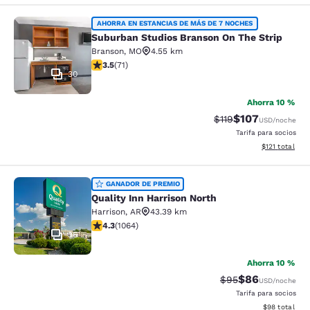
Suburban Studios Branson On The S
AHORRA EN ESTANCIAS DE MÁS DE 7 NOCHES
Suburban Studios Branson On The Strip
Branson
,
MO
4.55 km
calificación de 3.52 estrellas. Bueno. 71 reseñas
3.5
(
71
)
30
Ahorra 10 %
$107
Precio tachado:
Precio con desc
$119
USD
/noche
Tarifa para socios
Ver detalles d
$121
total
Quality Inn Harrison North
GANADOR DE PREMIO
Quality Inn Harrison North
Harrison
,
AR
43.39 km
calificación de 4.28 estrellas. Excelente. 1064 reseñas
4.3
(
1064
)
36
Ahorra 10 %
$86
Precio tachado:
Precio con des
$95
USD
/noche
Tarifa para socios
Ver detalles d
$98
total