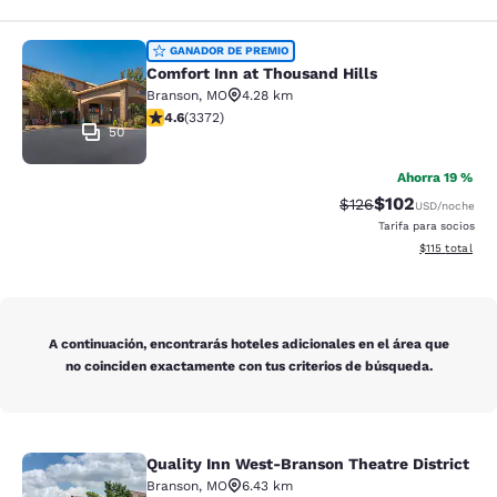
Comfort Inn at Thousand Hills
GANADOR DE PREMIO
Comfort Inn at Thousand Hills
Branson
,
MO
4.28 km
calificación de 4.58 estrellas. Excelente. 3372 reseña
4.6
(
3372
)
50
Ahorra 19 %
$102
Precio tachado:
Precio con desc
$126
USD
/noche
Tarifa para socios
Ver detalles d
$115
total
A continuación, encontrarás hoteles adicionales en el área que
no coinciden exactamente con tus criterios de búsqueda.
Quality Inn West-Branson Theatre District
Quality Inn West-Branson Theatre Di
Branson
,
MO
6.43 km