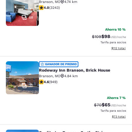
Branson
,
MO
4.74 km
calificación de 4.05 estrellas. Muy bueno. 3243 reseñ
4.0
(
3243
)
68
Ahorra 10 %
$98
Precio tachado:
Precio con des
$109
USD
/noche
Tarifa para socios
Ver detalles d
$112
total
Rodeway Inn Branson, Brick House
GANADOR DE PREMIO
Rodeway Inn Branson, Brick House
Branson
,
MO
4.84 km
calificación de 4.62 estrellas. Excepcional. 949 reseñ
4.6
(
949
)
30
Ahorra 7 %
$65
Precio tachado:
Precio con des
$70
USD
/noche
Tarifa para socios
Ver detalles d
$73
total