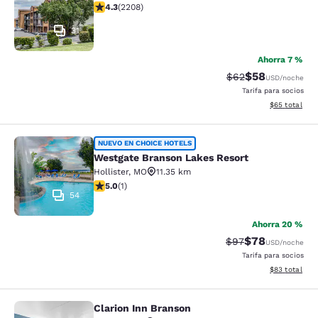
calificación de 4.28 estrellas. Excelente. 2208 reseña
4.3
(
2208
)
31
Ahorra 7 %
$58
Precio tachado:
Precio con des
$62
USD
/noche
Tarifa para socios
Ver detalles d
$65
total
Westgate Branson Lakes Resort
NUEVO EN CHOICE HOTELS
Westgate Branson Lakes Resort
Hollister
,
MO
11.35 km
calificación de 5 estrellas. Excepcional. 1 reseña
5.0
(
1
)
54
Ahorra 20 %
$78
Precio tachado:
Precio con des
$97
USD
/noche
Tarifa para socios
Ver detalles d
$83
total
Clarion Inn Branson
Clarion Inn Branson