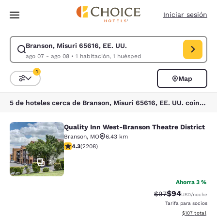
Carga completa
Pasar A Contenido Principal
Iniciar sesión
Branson, Misuri 65616, EE. UU.
Modificar la búsqueda de Branson, Misuri 65616, EE. UU.. Fecha de che
ago 07 - ago 08
•
1 habitación, 1 huésped
1
Map
Ordenar y filtrar
1 filtro seleccionado actualmente
5 de hoteles cerca de Branson, Misuri 65616, EE. UU. coinciden con tus filtros
Quality Inn West-Branson Theatre District
Quality Inn West-Branson Theatre Di
Branson
,
MO
6.43 km
calificación de 4.28 estrellas. Excelente. 2208 reseña
4.3
(
2208
)
31
Ahorra 3 %
$94
Precio tachado:
Precio con des
$97
USD
/noche
Tarifa para socios
Ver detalles d
$107
total