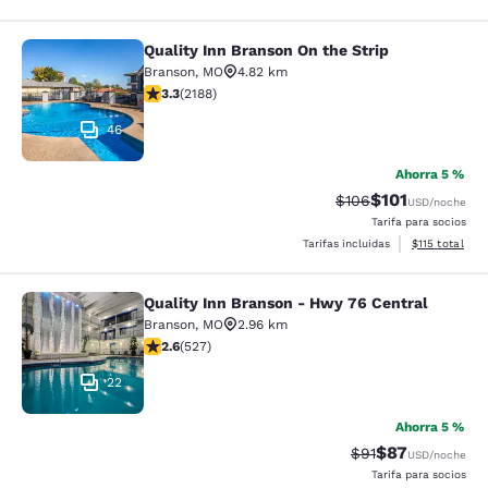
Quality Inn Branson On the Strip
Quality Inn Branson On the Strip
Branson
,
MO
4.82 km
calificación de 3.27 estrellas. Bueno. 2188 reseñas
3.3
(
2188
)
46
Ahorra 5 %
$101
Precio tachado:
Precio con des
$106
USD
/noche
Tarifa para socios
Ver detalles d
Tarifas incluidas
$115
total
Quality Inn Branson - Hwy 76 Central
Quality Inn Branson - Hwy 76 Centr
Branson
,
MO
2.96 km
calificación de 2.61 estrellas. Feria. 527 reseñas
2.6
(
527
)
22
Ahorra 5 %
$87
Precio tachado:
Precio con des
$91
USD
/noche
Tarifa para socios