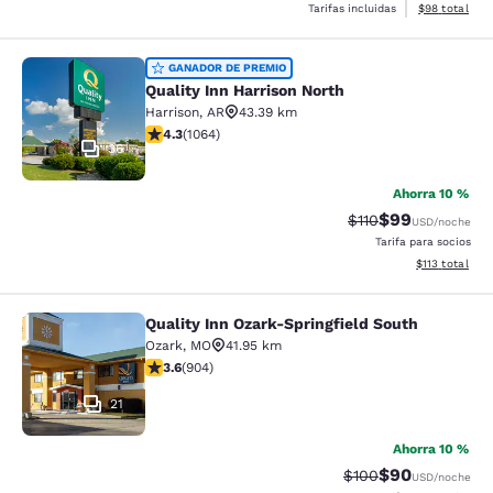
Ver detalles d
Tarifas incluidas
$98
total
Quality Inn Harrison North
GANADOR DE PREMIO
Quality Inn Harrison North
Harrison
,
AR
43.39 km
calificación de 4.28 estrellas. Excelente. 1064 reseñas
4.3
(
1064
)
36
Ahorra 10 %
$99
Precio tachado:
Precio con des
$110
USD
/noche
Tarifa para socios
Ver detalles d
$113
total
Quality Inn Ozark-Springfield South
Quality Inn Ozark-Springfield South
Ozark
,
MO
41.95 km
calificación de 3.59 estrellas. Bueno. 904 reseñas
3.6
(
904
)
21
Ahorra 10 %
$90
Precio tachado:
Precio con des
$100
USD
/noche