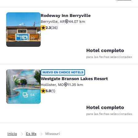
Rodeway Inn Berryville
Rodeway Inn Berryville
Berryville
,
AR
44.07 km
calificación de 2.28 estrellas. Feria. 36 reseñas
2.3
(
36
)
30
Hotel completo
para las fechas seleccionadas
Westgate Branson Lakes Resort
NUEVO EN CHOICE HOTELS
Westgate Branson Lakes Resort
Hollister
,
MO
11.35 km
calificación de 5 estrellas. Excepcional. 1 reseña
5.0
(
1
)
54
Hotel completo
para las fechas seleccionadas
Inicio
Es Mx
Missouri