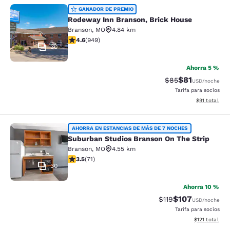
Rodeway Inn Branson, Brick House
GANADOR DE PREMIO
Rodeway Inn Branson, Brick House
Branson
,
MO
4.84 km
calificación de 4.62 estrellas. Excepcional. 949 reseñ
4.6
(
949
)
30
Ahorra 5 %
$81
Precio tachado:
Precio con de
$85
USD
/noche
Tarifa para socios
Ver detalles 
$91
total
Suburban Studios Branson On The S
AHORRA EN ESTANCIAS DE MÁS DE 7 NOCHES
Suburban Studios Branson On The Strip
Branson
,
MO
4.55 km
calificación de 3.52 estrellas. Bueno. 71 reseñas
3.5
(
71
)
30
Ahorra 10 %
$107
Precio tachado:
Precio con desc
$119
USD
/noche
Tarifa para socios
Ver detalles d
$121
total