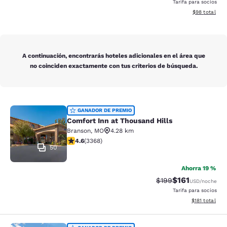
Tarifa para socios
Ver detalles d
$98
total
A continuación, encontrarás hoteles adicionales en el área que
no coinciden exactamente con tus criterios de búsqueda.
Comfort Inn at Thousand Hills
GANADOR DE PREMIO
Comfort Inn at Thousand Hills
Branson
,
MO
4.28 km
calificación de 4.58 estrellas. Excelente. 3368 reseña
4.6
(
3368
)
50
Ahorra 19 %
$161
Precio tachado:
Precio con des
$199
USD
/noche
Tarifa para socios
Ver detalles d
$181
total