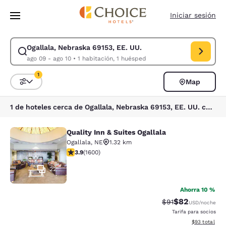
Carga completa
Pasar A Contenido Principal
Iniciar sesión
Ogallala, Nebraska 69153, EE. UU.
Modificar la búsqueda de Ogallala, Nebraska 69153, EE. UU.. Fecha de 
ago 09 - ago 10
•
1 habitación, 1 huésped
1
Map
Ordenar y filtrar
1 filtro seleccionado actualmente
1 de hoteles cerca de Ogallala, Nebraska 69153, EE. UU. coinciden con tus filtros
Quality Inn & Suites Ogallala
Quality Inn & Suites Ogallala
Ogallala
,
NE
1.32 km
calificación de 3.87 estrellas. Bueno. 1600 reseñas
3.9
(
1600
)
22
Ahorra 10 %
$82
Precio tachado:
Precio con des
$91
USD
/noche
Tarifa para socios
Ver detalles d
$93
total