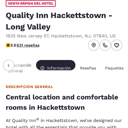
VENTA RÁPIDA DEL HOTEL
Quality Inn Hackettstown -
Long Valley
1925 New Jersey 57
,
Hackettstown
,
NJ
,
07840
,
US
calificación de 3.53 estrellas. Bueno.
3.5
631 reseñas
Descripción
Información
Reseñas
Paquetes
general
DESCRIPCIÓN GENERAL
Central location and comfortable
rooms in Hackettstown
®
At Quality Inn
in Hackettstown, we’ve designed our
hotel with all the essentials that provide you with