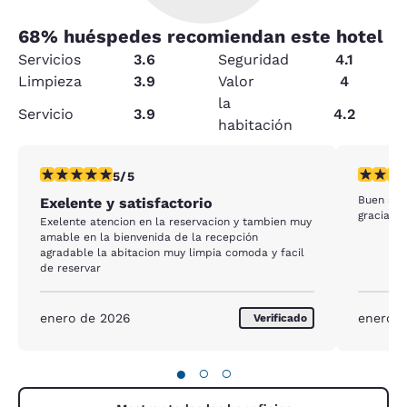
68
% huéspedes recomiendan este hotel
Servicios
3.6
Seguridad
4.1
Limpieza
3.9
Valor
4
la
Servicio
3.9
4.2
habitación
calificación de 5 estrellas. Excepcional. 1 reseña
calificac
5/5
Buen ser
Exelente y satisfactorio
gracias
Exelente atencion en la reservacion y tambien muy
amable en la bienvenida de la recepción
agradable la abitacion muy limpia comoda y facil
de reservar
enero de 2026
enero d
Verificado
●
○
○