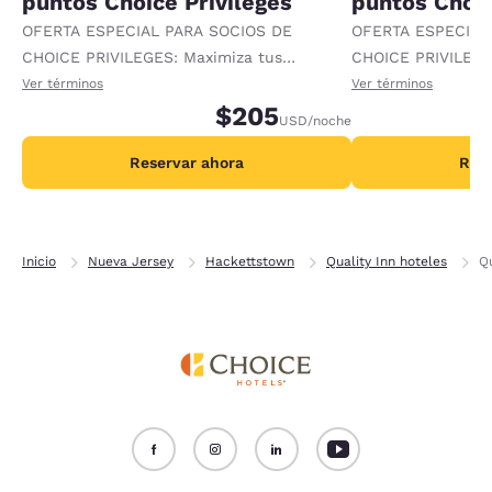
puntos Choice Privileges
puntos Choic
OFERTA ESPECIAL PARA SOCIOS DE
OFERTA ESPECIAL
CHOICE PRIVILEGES: Maximiza tus
CHOICE PRIVILEGE
recompensas al recibir 1000 puntos
recompensas al re
Ver términos
Ver términos
adicionales por noche.
$205
adicionales por no
USD
/noche
Reservar ahora
Rese
Inicio
Nueva Jersey
Hackettstown
Quality Inn hoteles
Qu