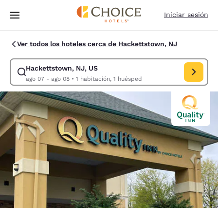
Carga completa
Pasar A Contenido Principal
Iniciar sesión
Ver todos los hoteles cerca de Hackettstown, NJ
Hackettstown, NJ, US
Modificar la búsqueda de Hackettstown, NJ, US. Fecha de check-in ago
ago 07 - ago 08
•
1 habitación, 1 huésped