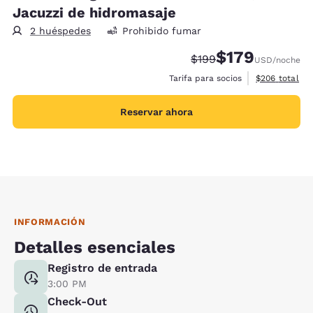
Jacuzzi de hidromasaje
2 huéspedes
Prohibido fumar
$179
Precio tachado:
Precio con descu
$199
USD
/noche
Ver detalles 
Tarifa para socios
$206
total
Reservar ahora
INFORMACIÓN
Detalles esenciales
Registro de entrada
3:00 PM
Check-Out