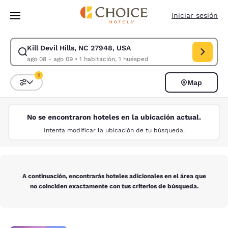
Carga completa
Pasar A Contenido Principal
Iniciar sesión
Kill Devil Hills, NC 27948, USA
Modificar la búsqueda de Kill Devil Hills, NC 27948, USA. Fecha de che
ago 08 - ago 09
•
1 habitación, 1 huésped
1
Map
Ordenar y filtrar
1 filtro seleccionado actualmente
No se encontraron hoteles en la ubicación actual.
Intenta modificar la ubicación de tu búsqueda.
A continuación, encontrarás hoteles adicionales en el área que
no coinciden exactamente con tus criterios de búsqueda.