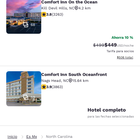
Comfort Inn On the Ocean
Comfort Inn On the Ocean
Kill Devil Hills
,
NC
4.2 km
calificación de 3.76 estrellas. Bueno. 3263 reseñas
3.8
(
3263
)
68
Ahorra 10 %
$449
Precio tachado:
Precio con desc
$499
USD
/noche
Tarifa para socios
Ver detalles de
$506
total
Comfort Inn South Oceanfront
Comfort Inn South Oceanfront
Nags Head
,
NC
15.64 km
calificación de 3.91 estrellas. Bueno. 3863 reseñas
3.9
(
3863
)
59
Hotel completo
para las fechas seleccionadas
Inicio
Es Mx
North Carolina