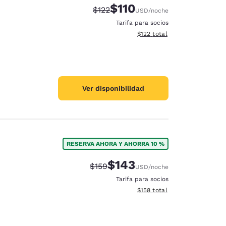
$110
Precio tachado:
Precio con descuento:
$122
USD
/noche
Tarifa para socios
Ver detalles del total estima
$122
total
Ver disponibilidad
RESERVA AHORA Y AHORRA 10 %
$143
Precio tachado:
Precio con descuento:
$159
USD
/noche
Tarifa para socios
Ver detalles del total estima
$158
total