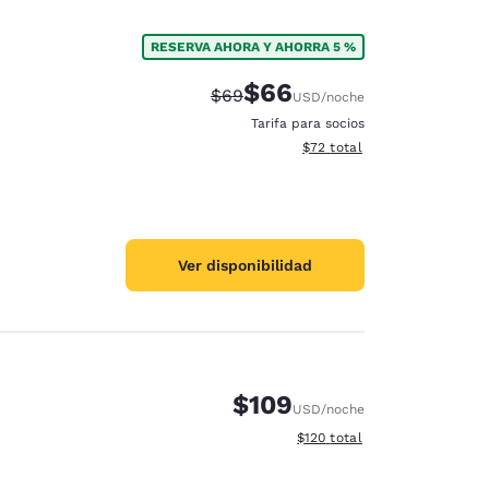
RESERVA AHORA Y AHORRA 5 %
$66
Precio tachado:
Precio con descuento:
$69
USD
/noche
Tarifa para socios
Ver detalles del total estim
$72
total
Ver disponibilidad
$109
USD
/noche
Ver detalles del total estima
$120
total