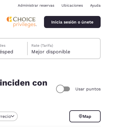
Administrar reservas
Ubicaciones
Ayuda
Inicia sesión o únete
des
Rate (Tarifa)
ión, 1 huésped
Mejor disponible
oinciden con
Usar puntos
ina
Precio
Map