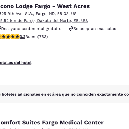
México
Mexico
cono Lodge Fargo - West Acres
Español
English
825 9th Ave. S.W.
,
Fargo
,
ND
,
58103
,
US
 5.92 km de Fargo, Dakota del Norte, EE. UU.
nd
Germany
España
Desayuno continental gratuito
Se aceptan mascotas
English
Español
alificación de 3.19 estrellas. Bueno. 763 reseñas
3.2
Bueno
(763)
No fumadores
France
France
Français
English
etalles del hotel
Italia
Italy
Italiano
English
ngdom
 hoteles adicionales en el área que no coinciden exactamente co
India
New Zealan
English
English
omfort Suites Fargo Medical Center