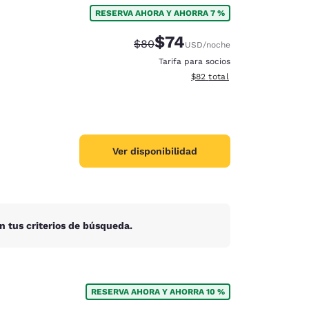
RESERVA AHORA Y AHORRA 7 %
$74
Precio tachado:
Precio con descuento:
$80
USD
/noche
Tarifa para socios
Ver detalles del total estim
$82
total
Ver disponibilidad
n tus criterios de búsqueda.
d
RESERVA AHORA Y AHORRA 10 %