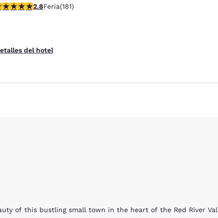
alificación de 2.82 estrellas. Feria. 181 reseñas
2.8
Feria
(181)
etalles del hotel
auty of this bustling small town in the heart of the Red River Va