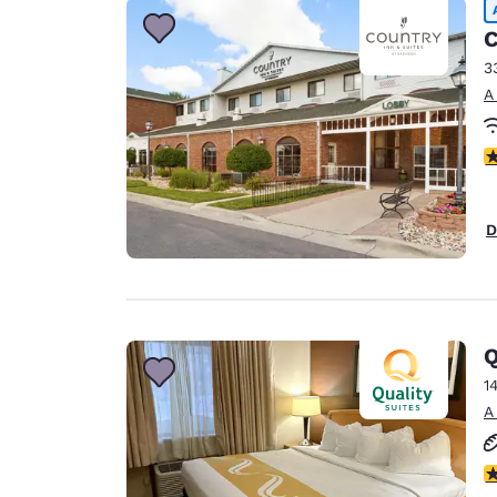
C
3
A
c
D
Q
1
A
c