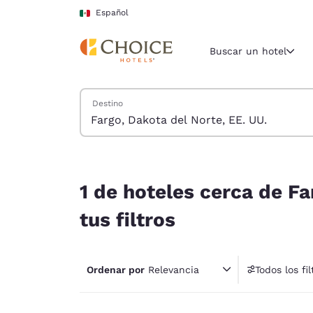
Carga completa
Pasar A Contenido Principal
Español
Buscar un hotel
Buscar hoteles
Destino
Región y ubicac
México
Español
1 de hoteles cerca de Fargo, Dakota del Norte, E
Selecciona t
1 de hoteles cerca de Fa
América
tus filtros
United Sta
English
Ordenar por
Relevancia
Todos los fil
América L
1 fil
Português