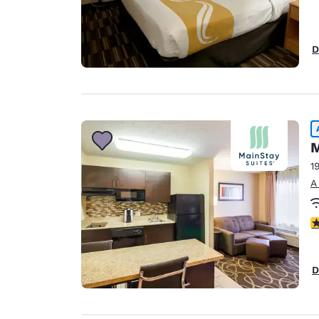
D
M
1
A
c
D