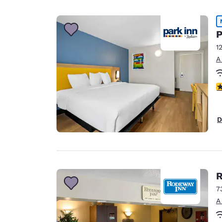
P
1
A
c
D
R
7
A