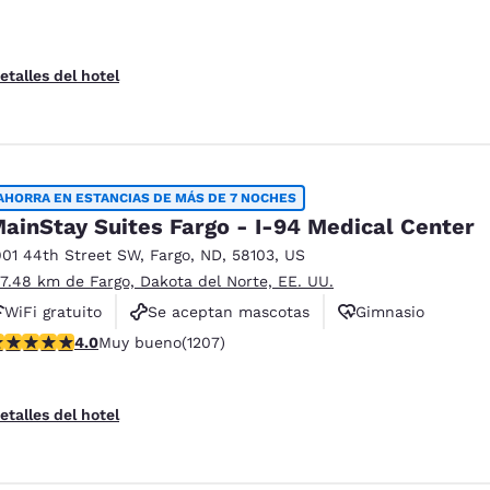
etalles del hotel
AHORRA EN ESTANCIAS DE MÁS DE 7 NOCHES
ainStay Suites Fargo - I-94 Medical Center
901 44th Street SW
,
Fargo
,
ND
,
58103
,
US
 7.48 km de Fargo, Dakota del Norte, EE. UU.
WiFi gratuito
Se aceptan mascotas
Gimnasio
alificación de 4 estrellas. Muy bueno. 1207 reseñas
4.0
Muy bueno
(1207)
etalles del hotel