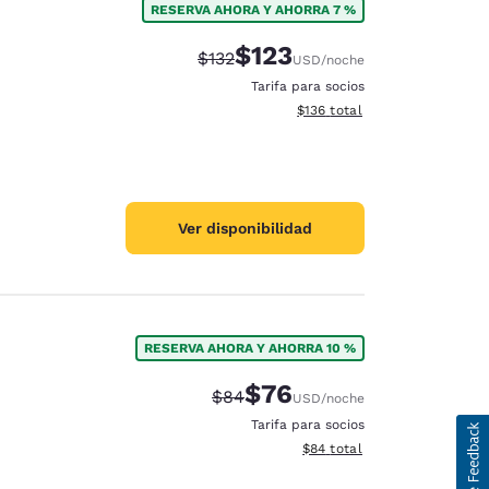
RESERVA AHORA Y AHORRA 7 %
$123
Precio tachado:
Precio con descuento:
$132
USD
/noche
Tarifa para socios
Ver detalles del total estima
$136
total
Ver disponibilidad
RESERVA AHORA Y AHORRA 10 %
$76
Precio tachado:
Precio con descuento:
$84
USD
/noche
Tarifa para socios
Ver detalles del total estim
$84
total