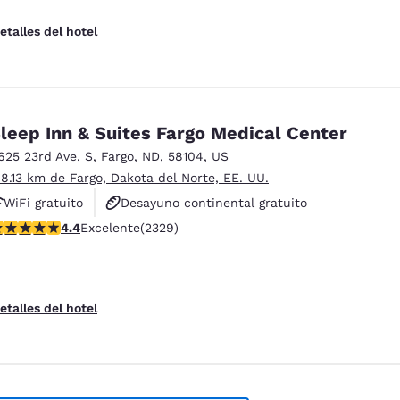
etalles del hotel
leep Inn & Suites Fargo Medical Center
625 23rd Ave. S
,
Fargo
,
ND
,
58104
,
US
 8.13 km de Fargo, Dakota del Norte, EE. UU.
WiFi gratuito
Desayuno continental gratuito
alificación de 4.41 estrellas. Excelente. 2329 reseñas
4.4
Excelente
(2329)
Desayuno caliente gratis
etalles del hotel