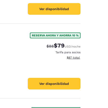
Ver disponibilidad
RESERVA AHORA Y AHORRA 10 %
$79
Precio tachado:
Precio con descuento:
$88
USD
/noche
Tarifa para socios
Ver detalles del total estim
$87
total
Ver disponibilidad