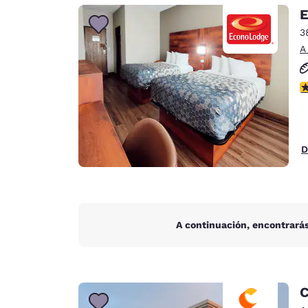
Canada
E
Français
3
Europa
A
Deutschla
Deutsch
c
Spain
English
D
Ireland
English
United Ki
English
A continuación, encontrarás
Asia-Pacífico
Australia
English
C