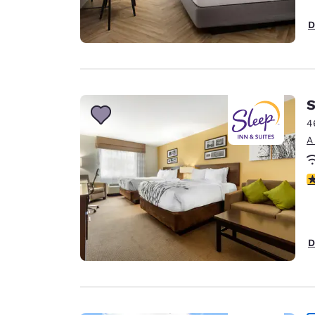
D
S
4
A
c
D