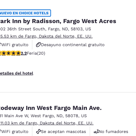
NUEVO EN CHOICE HOTELS
ark Inn by Radisson, Fargo West Acres
202 36th Street South
,
Fargo
,
ND
,
58103
,
US
 5.53 km de Fargo, Dakota del Norte, EE. UU.
WiFi gratuito
Desayuno continental gratuito
alificación de 2.2 estrellas. Feria. 20 reseñas
2.2
Feria
(20)
Se aceptan mascotas
etalles del hotel
odeway Inn West Fargo Main Ave.
31 Main Ave W
,
West Fargo
,
ND
,
58078
,
US
 11.03 km de Fargo, Dakota del Norte, EE. UU.
WiFi gratuito
Se aceptan mascotas
No fumadores