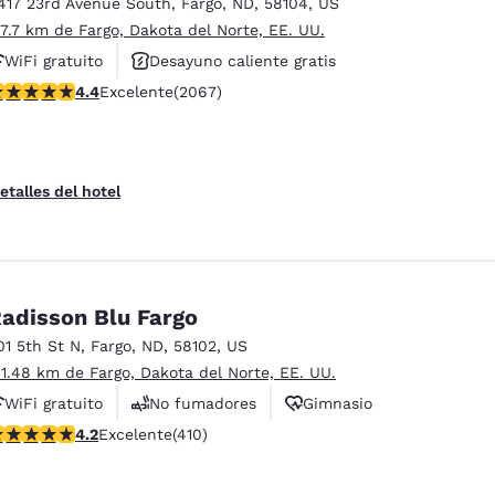
417 23rd Avenue South
,
Fargo
,
ND
,
58104
,
US
 7.7 km de Fargo, Dakota del Norte, EE. UU.
WiFi gratuito
Desayuno caliente gratis
alificación de 4.43 estrellas. Excelente. 2067 reseñas
4.4
Excelente
(2067)
Se aceptan mascotas
etalles del hotel
adisson Blu Fargo
01 5th St N
,
Fargo
,
ND
,
58102
,
US
 1.48 km de Fargo, Dakota del Norte, EE. UU.
WiFi gratuito
No fumadores
Gimnasio
alificación de 4.2 estrellas. Excelente. 410 reseñas
4.2
Excelente
(410)