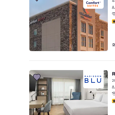
4
A
c
D
R
2
A
c