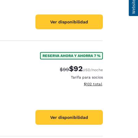
Ver disponibilidad
RESERVA AHORA Y AHORRA 7 %
$92
Precio tachado:
Precio con descuento:
$99
USD
/noche
Tarifa para socios
Ver detalles del total estima
$102
total
Ver disponibilidad