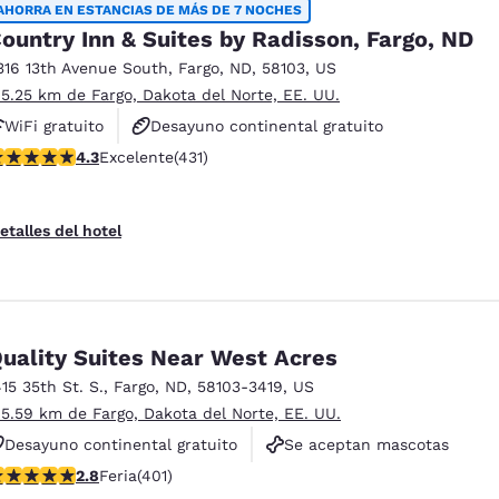
AHORRA EN ESTANCIAS DE MÁS DE 7 NOCHES
ountry Inn & Suites by Radisson, Fargo, ND
316 13th Avenue South
,
Fargo
,
ND
,
58103
,
US
 5.25 km de Fargo, Dakota del Norte, EE. UU.
WiFi gratuito
Desayuno continental gratuito
alificación de 4.26 estrellas. Excelente. 431 reseñas
4.3
Excelente
(431)
Desayuno caliente gratis
etalles del hotel
uality Suites Near West Acres
415 35th St. S.
,
Fargo
,
ND
,
58103-3419
,
US
 5.59 km de Fargo, Dakota del Norte, EE. UU.
Desayuno continental gratuito
Se aceptan mascotas
alificación de 2.81 estrellas. Feria. 401 reseñas
2.8
Feria
(401)
No fumadores