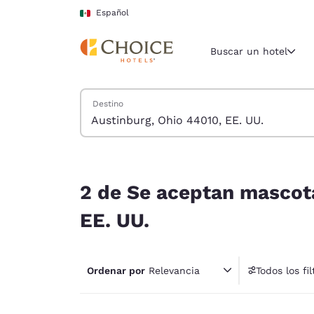
Carga completa
Pasar A Contenido Principal
Español
Buscar un hotel
Buscar hoteles
Destino
Región y ubicac
México
Español
2 de Se aceptan mascotas hoteles cerca de Aust
Selecciona t
2 de Se aceptan mascota
América
EE. UU.
United Sta
English
Ordenar por
Relevancia
Todos los fil
América L
1 fil
Português