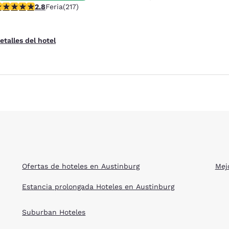
alificación de 2.77 estrellas. Feria. 217 reseñas
2.8
Feria
(217)
etalles del hotel
Ofertas de hoteles en Austinburg
Mej
Estancia prolongada Hoteles en Austinburg
Suburban Hoteles