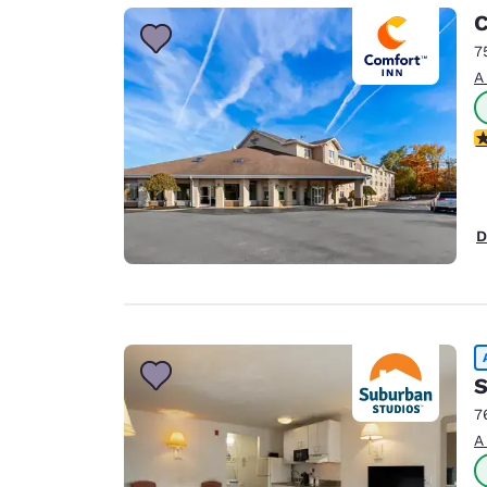
Canada
C
Français
7
Europa
A
Deutschla
Deutsch
c
Spain
English
D
Ireland
English
United Ki
English
Asia-Pacífico
S
7
Australia
A
English