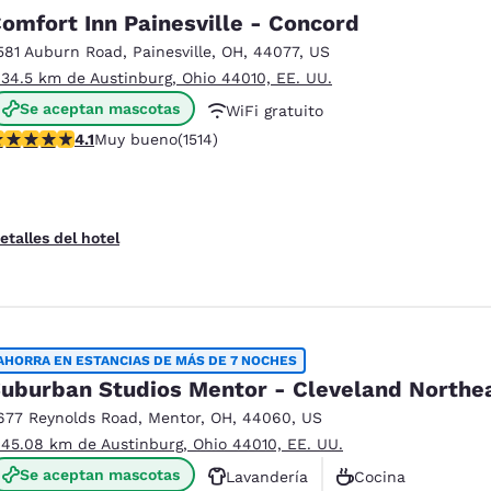
México
Mexico
omfort Inn Painesville - Concord
Español
English
581 Auburn Road
,
Painesville
,
OH
,
44077
,
US
 34.5 km de Austinburg, Ohio 44010, EE. UU.
nd
Germany
España
Se aceptan mascotas
WiFi gratuito
English
Español
alificación de 4.14 estrellas. Muy bueno. 1514 reseñas
4.1
Muy bueno
(1514)
Desayuno caliente gratis
France
France
Français
English
etalles del hotel
Italia
Italy
Italiano
English
ngdom
AHORRA EN ESTANCIAS DE MÁS DE 7 NOCHES
uburban Studios Mentor - Cleveland Northe
677 Reynolds Road
,
Mentor
,
OH
,
44060
,
US
India
New Zealan
 45.08 km de Austinburg, Ohio 44010, EE. UU.
English
English
Se aceptan mascotas
Lavandería
Cocina