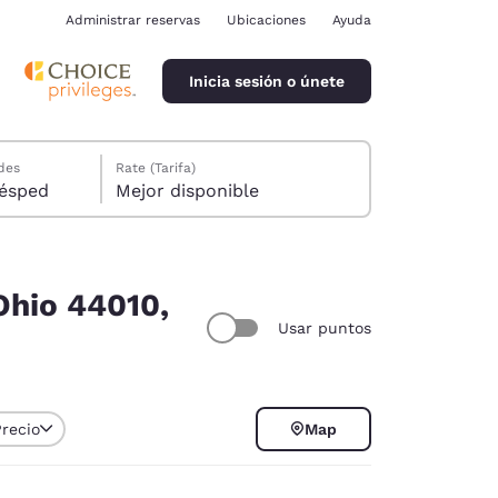
Administrar reservas
Ubicaciones
Ayuda
Inicia sesión o únete
des
Rate (Tarifa)
ión, 1 huésped
Mejor disponible
Ohio 44010,
Usar puntos
ina
Precio
Map