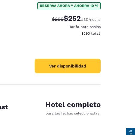
RESERVA AHORA Y AHORRA 10 %
$252
Precio tachado:
Precio con descuento:
$280
USD
/noche
Tarifa para socios
Ver detalles del total estimad
$290
total
Ver disponibilidad
Hotel completo
ast
para las fechas seleccionadas
d