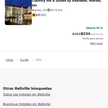
Country Inn & Suites by Radisson, Marion,
Country Inn & Suites by Radisson, M
OH
Marion
,
OH
47.73 km
calificación de 3.67 estrellas. Bueno. 183 reseñas
3.7
(
183
)
11
Ahorra 10 %
$234
Precio tachado:
Precio con desc
$260
USD
/noche
Tarifa para socios
Ver detalles de
$267
total
Inicio
Es Mx
Ohio
Otras Bellville búsquedas
Todos los hoteles en Bellville
Boutique Hoteles en Bellville