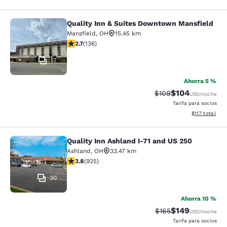
Quality Inn & Suites Downtown Mansfield
Quality Inn & Suites Downtown Man
Mansfield
,
OH
15.45 km
calificación de 2.69 estrellas. Feria. 136 reseñas
2.7
(
136
)
17
Ahorra 5 %
$104
Precio tachado:
Precio con desc
$109
USD
/noche
Tarifa para socios
Ver detalles d
$117
total
Quality Inn Ashland I-71 and US 250
Quality Inn Ashland I-71 and US 250
Ashland
,
OH
33.47 km
calificación de 3.8 estrellas. Bueno. 925 reseñas
3.8
(
925
)
30
Ahorra 10 %
$149
Precio tachado:
Precio con desc
$165
USD
/noche
Tarifa para socios