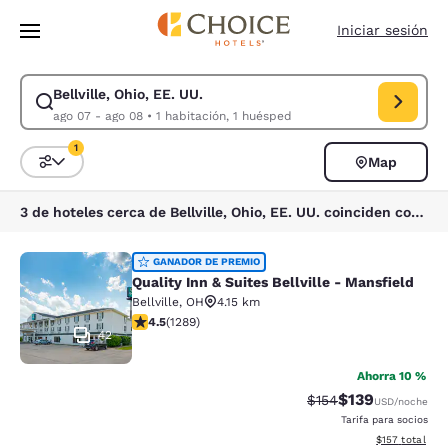
Carga completa
Pasar A Contenido Principal
Iniciar sesión
Bellville, Ohio, EE. UU.
Modificar la búsqueda de Bellville, Ohio, EE. UU.. Fecha de check-in a
ago 07 - ago 08
•
1 habitación, 1 huésped
1
Map
Ordenar y filtrar
1 filtro seleccionado actualmente
3 de hoteles cerca de Bellville, Ohio, EE. UU. coinciden con tus filtros
Quality Inn & Suites Bellville - Mans
GANADOR DE PREMIO
Quality Inn & Suites Bellville - Mansfield
Bellville
,
OH
4.15 km
calificación de 4.45 estrellas. Excelente. 1289 reseñas
4.5
(
1289
)
42
Ahorra 10 %
$139
Precio tachado:
Precio con desc
$154
USD
/noche
Tarifa para socios
Ver detalles d
$157
total