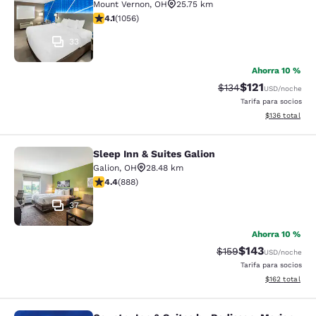
Mount Vernon
,
OH
25.75 km
calificación de 4.09 estrellas. Muy bueno. 1056 reseña
4.1
(
1056
)
33
Ahorra 10 %
$121
Precio tachado:
Precio con des
$134
USD
/noche
Tarifa para socios
Ver detalles d
$136
total
Sleep Inn & Suites Galion
Sleep Inn & Suites Galion
Galion
,
OH
28.48 km
calificación de 4.36 estrellas. Excelente. 888 reseñas
4.4
(
888
)
37
Ahorra 10 %
$143
Precio tachado:
Precio con desc
$159
USD
/noche
Tarifa para socios
Ver detalles d
$162
total