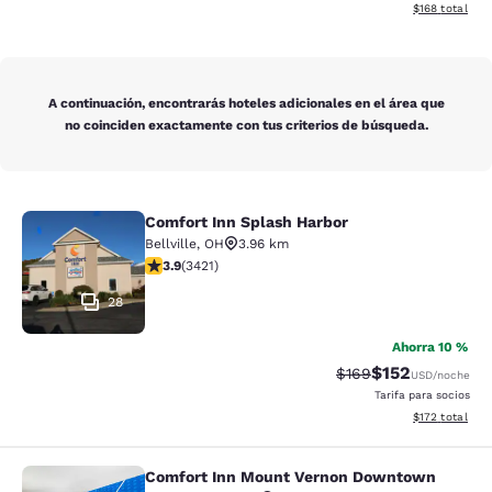
Ver detalles d
$168
total
A continuación, encontrarás hoteles adicionales en el área que
no coinciden exactamente con tus criterios de búsqueda.
Comfort Inn Splash Harbor
Comfort Inn Splash Harbor
Bellville
,
OH
3.96 km
calificación de 3.88 estrellas. Bueno. 3421 reseñas
3.9
(
3421
)
28
Ahorra 10 %
$152
Precio tachado:
Precio con desc
$169
USD
/noche
Tarifa para socios
Ver detalles d
$172
total
Comfort Inn Mount Vernon Downtown
Comfort Inn Mount Vernon Downto