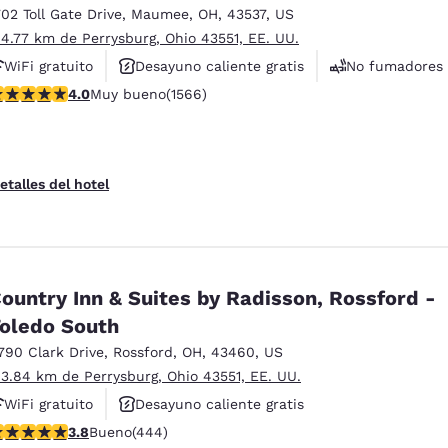
702 Toll Gate Drive
,
Maumee
,
OH
,
43537
,
US
 4.77 km de Perrysburg, Ohio 43551, EE. UU.
WiFi gratuito
Desayuno caliente gratis
No fumadores
alificación de 4.05 estrellas. Muy bueno. 1566 reseñas
4.0
Muy bueno
(1566)
etalles del hotel
ountry Inn & Suites by Radisson, Rossford -
oledo South
790 Clark Drive
,
Rossford
,
OH
,
43460
,
US
 3.84 km de Perrysburg, Ohio 43551, EE. UU.
WiFi gratuito
Desayuno caliente gratis
alificación de 3.79 estrellas. Bueno. 444 reseñas
3.8
Bueno
(444)
Se aceptan mascotas