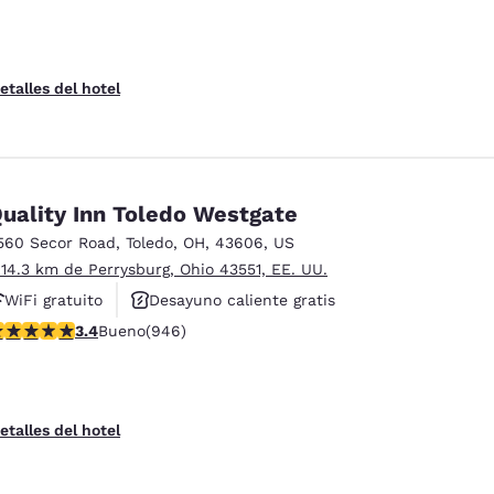
etalles del hotel
uality Inn Toledo Westgate
560 Secor Road
,
Toledo
,
OH
,
43606
,
US
 14.3 km de Perrysburg, Ohio 43551, EE. UU.
WiFi gratuito
Desayuno caliente gratis
alificación de 3.42 estrellas. Bueno. 946 reseñas
3.4
Bueno
(946)
Se aceptan mascotas
etalles del hotel