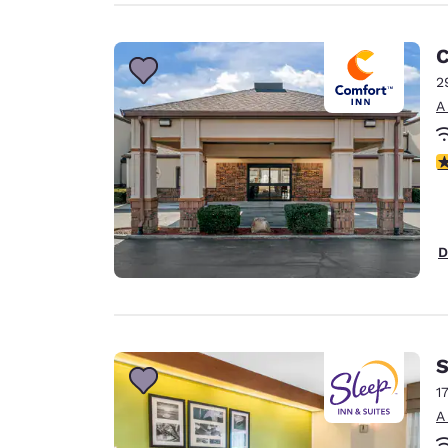
C
2
A
c
D
S
1
A