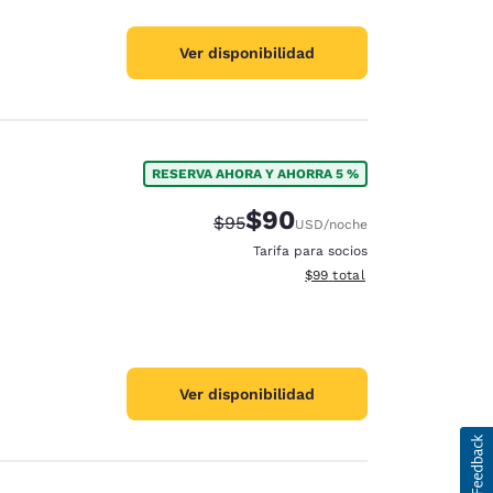
Ver disponibilidad
RESERVA AHORA Y AHORRA 5 %
$90
Precio tachado:
Precio con descuento:
$95
USD
/noche
Tarifa para socios
Ver detalles del total estim
$99
total
Ver disponibilidad