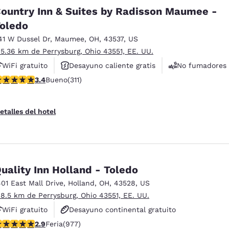
ountry Inn & Suites by Radisson Maumee -
oledo
41 W Dussel Dr
,
Maumee
,
OH
,
43537
,
US
 5.36 km de Perrysburg, Ohio 43551, EE. UU.
WiFi gratuito
Desayuno caliente gratis
No fumadores
alificación de 3.39 estrellas. Bueno. 311 reseñas
3.4
Bueno
(311)
etalles del hotel
uality Inn Holland - Toledo
401 East Mall Drive
,
Holland
,
OH
,
43528
,
US
 8.5 km de Perrysburg, Ohio 43551, EE. UU.
WiFi gratuito
Desayuno continental gratuito
alificación de 2.89 estrellas. Feria. 977 reseñas
2.9
Feria
(977)
Desayuno para llevar gratuito