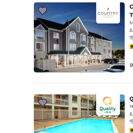
C
T
5
A
c
D
Q
1
A
c