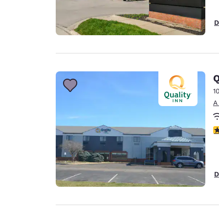
D
Q
1
A
c
D