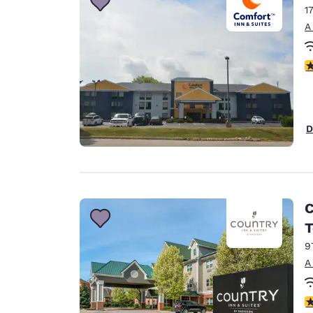
1
A
c
D
C
T
9
A
c