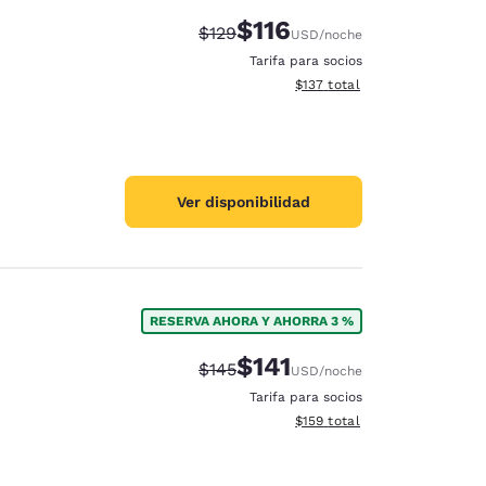
$116
Precio tachado:
Precio con descuento:
$129
USD
/noche
Tarifa para socios
Ver detalles del total estima
$137
total
Ver disponibilidad
RESERVA AHORA Y AHORRA 3 %
$141
Precio tachado:
Precio con descuento:
$145
USD
/noche
Tarifa para socios
Ver detalles del total estima
$159
total