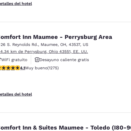
etalles del hotel
omfort Inn Maumee - Perrysburg Area
426 S. Reynolds Rd.
,
Maumee
,
OH
,
43537
,
US
 4.34 km de Perrysburg, Ohio 43551, EE. UU.
WiFi gratuito
Desayuno caliente gratis
alificación de 4.1 estrellas. Muy bueno. 1275 reseñas
4.1
Muy bueno
(1275)
Se aceptan mascotas
etalles del hotel
omfort Inn & Suites Maumee - Toledo (I80-9