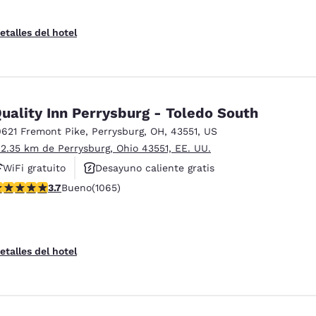
etalles del hotel
uality Inn Perrysburg - Toledo South
0621 Fremont Pike
,
Perrysburg
,
OH
,
43551
,
US
 2.35 km de Perrysburg, Ohio 43551, EE. UU.
WiFi gratuito
Desayuno caliente gratis
alificación de 3.71 estrellas. Bueno. 1065 reseñas
3.7
Bueno
(1065)
Se aceptan mascotas
etalles del hotel