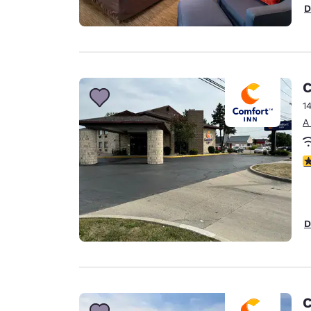
D
C
1
A
c
D
C