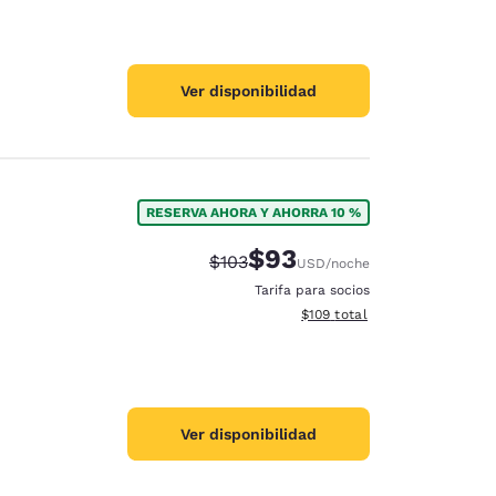
Ver disponibilidad
RESERVA AHORA Y AHORRA 10 %
$93
Precio tachado:
Precio con descuento:
$103
USD
/noche
Tarifa para socios
Ver detalles del total estima
$109
total
Ver disponibilidad