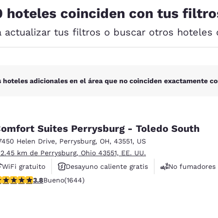
México
Mexico
0 hoteles coinciden con tus filtro
Español
English
a actualizar tus filtros o buscar otros hoteles 
nd
Germany
España
English
Español
France
France
 hoteles adicionales en el área que no coinciden exactamente co
Français
English
Italia
Italy
Italiano
English
omfort Suites Perrysburg - Toledo South
7450 Helen Drive
,
Perrysburg
,
OH
,
43551
,
US
ngdom
 2.45 km de Perrysburg, Ohio 43551, EE. UU.
WiFi gratuito
Desayuno caliente gratis
No fumadores
alificación de 3.84 estrellas. Bueno. 1644 reseñas
3.8
Bueno
(1644)
India
New Zealan
English
English