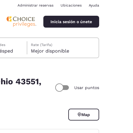
Administrar reservas
Ubicaciones
Ayuda
Inicia sesión o únete
des
Rate (Tarifa)
ión, 1 huésped
Mejor disponible
hio 43551,
Usar puntos
ina
Map