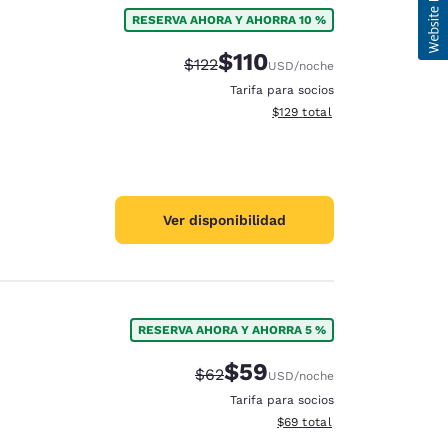
RESERVA AHORA Y AHORRA 10 %
$110
Precio tachado:
Precio con descuento:
$122
USD
/noche
Tarifa para socios
Ver detalles del total estima
$129
total
Ver disponibilidad
RESERVA AHORA Y AHORRA 5 %
$59
Precio tachado:
Precio con descuento:
$62
USD
/noche
Tarifa para socios
Ver detalles del total estim
$69
total