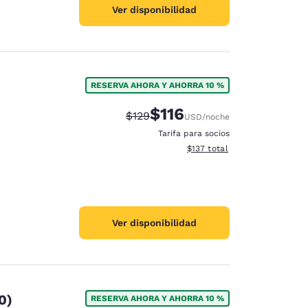
Ver disponibilidad
RESERVA AHORA Y AHORRA 10 %
$116
Precio tachado:
Precio con descuento:
$129
USD
/noche
Tarifa para socios
Ver detalles del total estima
$137
total
Ver disponibilidad
0)
RESERVA AHORA Y AHORRA 10 %