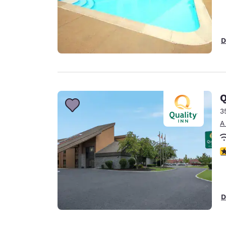
D
Q
3
A
c
D