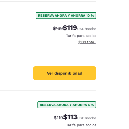
RESERVA AHORA Y AHORRA 10 %
$119
Precio tachado:
Precio con descuento:
$132
USD
/noche
Tarifa para socios
Ver detalles del total estima
$138
total
Ver disponibilidad
RESERVA AHORA Y AHORRA 5 %
$113
Precio tachado:
Precio con descuento:
$119
USD
/noche
Tarifa para socios