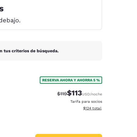
s
debajo.
n tus criterios de búsqueda.
RESERVA AHORA Y AHORRA 5 %
$113
Precio tachado:
Precio con descuento:
$119
USD
/noche
Tarifa para socios
Ver detalles del total estima
$124
total
d