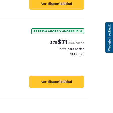
Ver disponibilidad
RESERVA AHORA Y AHORRA 10 %
$71
Precio tachado:
Precio con descuento:
$79
USD
/noche
Tarifa para socios
Ver detalles del total estim
$79
total
Ver disponibilidad