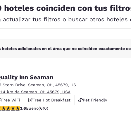
México
Mexico
0 hoteles coinciden con tus filtro
Español
English
a actualizar tus filtros o buscar otros hoteles 
nd
Germany
España
English
Español
France
France
 hoteles adicionales en el área que no coinciden exactamente co
Français
English
Italia
Italy
Italiano
English
uality Inn Seaman
5 Stern Drive
,
Seaman
,
OH
,
45679
,
US
ngdom
 1.4 km de Seaman, OH 45679, USA
Free WiFi
Free Hot Breakfast
Pet Friendly
alificación de 3.58 estrellas. Bueno. 610 reseñas
3.6
Bueno
(610)
India
New Zealan
English
English