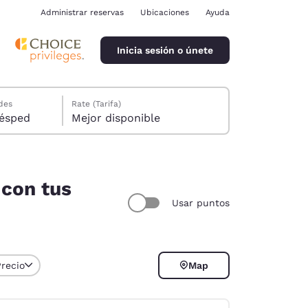
Administrar reservas
Ubicaciones
Ayuda
Inicia sesión o únete
des
Rate (Tarifa)
ión, 1 huésped
Mejor disponible
 con tus
Usar puntos
ina
Precio
Map