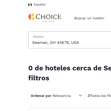
Carga completa
Pasar A Contenido Principal
Español
Buscar un hotel
Buscar hoteles
Destino
Región y ubicac
México
Español
0 de hoteles cerca de Seaman, OH 45679, USA co
Selecciona t
0 de hoteles cerca de 
América
filtros
United Sta
English
Ordenar por
Relevancia
Todos los fil
América L
1 fil
Português