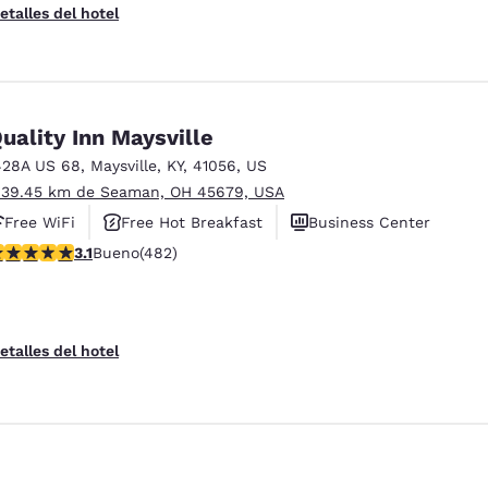
etalles del hotel
uality Inn Maysville
428A US 68
,
Maysville
,
KY
,
41056
,
US
 39.45 km de Seaman, OH 45679, USA
Free WiFi
Free Hot Breakfast
Business Center
alificación de 3.11 estrellas. Bueno. 482 reseñas
3.1
Bueno
(482)
etalles del hotel