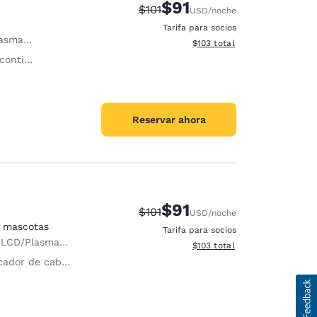
$91
Precio tachado:
Precio con descuento:
$101
USD
/noche
Tarifa para socios
 pulgadas
Ver detalles del total estima
$103
total
l gratuito
Reservar ahora
$91
Precio tachado:
Precio con descuento:
$101
USD
/noche
n mascotas
Tarifa para socios
D/Plasma de 40 pulgadas
Ver detalles del total estima
$103
total
ador de cabello