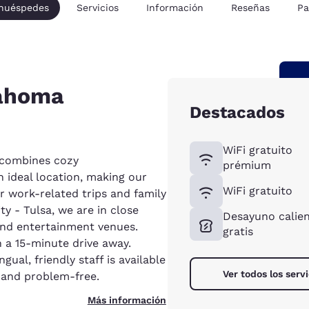
 huéspedes
Servicios
Información
Reseñas
Pa
lahoma
Destacados
WiFi gratuito
 combines cozy
prémium
 ideal location, making our
WiFi gratuito
or work-related trips and family
y - Tulsa, we are in close
Desayuno calie
 and entertainment venues.
gratis
an a 15-minute drive away.
gual, friendly staff is available
Ver todos los servi
 and problem-free.
Más información