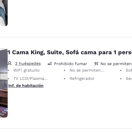
1 Cama King, Suite, Sofá cama para 1 per
3 huéspedes
Prohibido fumar
No se permite
WiFi gratuito
No se permiten mascotas Solo se permiten animales de servicio, sin cargo.
Sofá
TV LCD/Plasma de 40 pulgadas
Refrigerador
Sec
Inf. de habitación