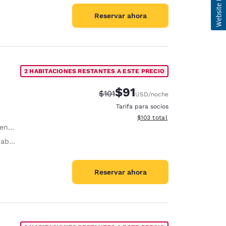
Reservar ahora
2 HABITACIONES RESTANTES A ESTE PRECIO
$91
Precio tachado:
Precio con descuento:
$101
USD
/noche
Tarifa para socios
Ver detalles del total estima
$103
total
, sin cargo.
ello
Reservar ahora