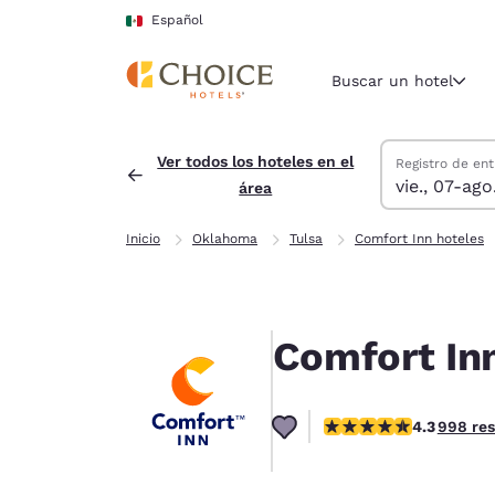
Carga completa
Pasar A Contenido Principal
Español
Buscar un hotel
Buscar hoteles
viernes, 7 de a
sábado, 8 de a
sábado, 8 de a
viernes, 7 de 
Ver todos los hoteles en el
Registro de ent
vie., 07-ago
área
Región y ubicac
México
Inicio
Oklahoma
Tulsa
Comfort Inn hoteles
Español
Selecciona t
América
Comfort In
United Sta
English
calificación de 4.33 es
4.3
998 re
América L
Português