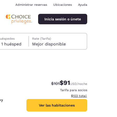
Administrar reservas
Ubicaciones
Ayuda
Inicia sesión o únete
huéspedes
Rate (Tarifa)
1 habitación, 1 huésped
Mejor disponible
$91
Precio tachado:
Precio con descuento:
$101
USD
/noche
ina
Tarifa para socios
Ver detalles del total estima
$103
total
77
Ver las habitaciones