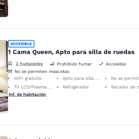
ACCESIBLE
1 Cama Queen, Apto para silla de ruedas
2 huéspedes
Prohibido fumar
Accesible
No se permiten mascotas
WiFi gratuito
Apto para silla de ruedas
No se permiten mascotas Solo se permiten animales de servicio
TV LCD/Plasma de 40 pulgadas
Refrigerador
Secador de cab
Inf. de habitación