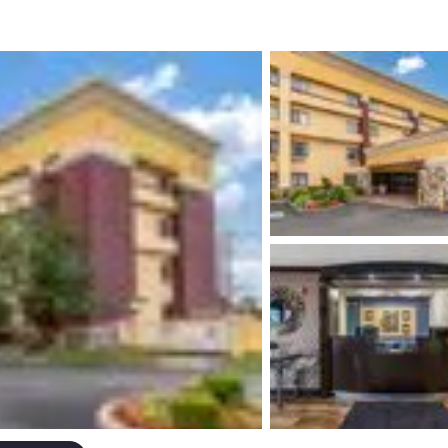
México
Mexico
Español
English
nd
Germany
España
English
Español
France
France
Français
English
Italia
Italy
Italiano
English
ngdom
India
New Zealan
English
English