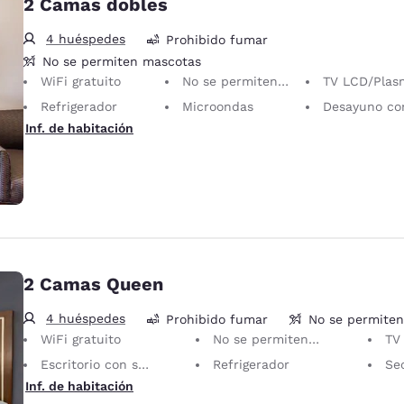
2 Camas dobles
4 huéspedes
Prohibido fumar
No se permiten mascotas
WiFi gratuito
No se permiten mascotas Solo se permiten animales de servicio, sin cargo.
TV LCD/Plasma de 40 pul
Refrigerador
Microondas
Desayuno continental gra
Inf. de habitación
2 Camas Queen
4 huéspedes
Prohibido fumar
No se permite
WiFi gratuito
No se permiten mascotas Solo se permiten animales de servicio, sin cargo.
TV LC
Escritorio con silla ergonómica
Refrigerador
Sec
Inf. de habitación