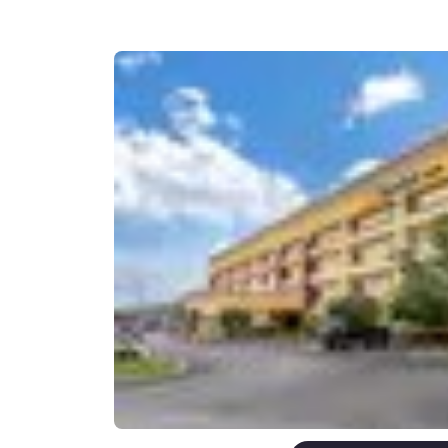
Canada
Français
Europa
Deutschla
Deutsch
Spain
English
Ireland
English
United Ki
English
Asia-Pacífico
Australia
English