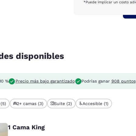
*Puede implicar un costo adic
des disponibles
10 %
Precio más bajo garantizado
Podrías ganar
908 puntos
(5)
2+ camas (3)
Suite (2)
Accesible (1)
1 Cama King