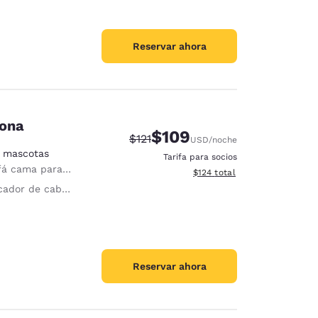
Reservar ahora
sona
$109
Precio tachado:
Precio con descuento:
$121
USD
/noche
n mascotas
Tarifa para socios
 cama para 1 persona
Ver detalles del total estima
$124
total
ador de cabello
Reservar ahora