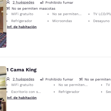
2 huéspedes
Prohibido fumar
No se permiten mascotas
WiFi gratuito
No se permiten mascotas Solo se permiten animales de servicio, sin cargo.
TV LCD/Plasma de 40
Refrigerador
Microondas
Desayuno continenta
Inf. de habitación
1 Cama King
2 huéspedes
Prohibido fumar
No se permite
WiFi gratuito
No se permiten mascotas Solo se permiten animales de servicio, sin cargo.
TV LC
Escritorio con silla ergonómica
Refrigerador
Sec
Inf. de habitación