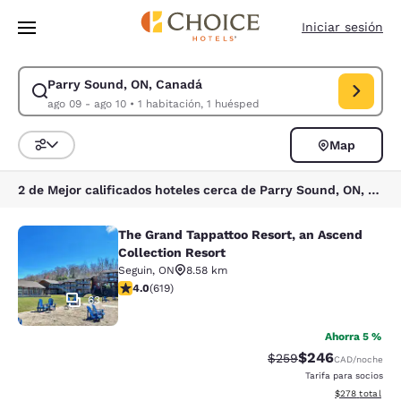
Carga completa
Pasar A Contenido Principal
Iniciar sesión
Parry Sound, ON, Canadá
Modificar la búsqueda de Parry Sound, ON, Canadá. Fecha de check-in 
ago 09 - ago 10
•
1 habitación, 1 huésped
Map
Ordenar y filtrar
2 de Mejor calificados hoteles cerca de Parry Sound, ON, Canadá
The Grand Tappattoo Resort, an Ascend
The Grand Tappattoo Resort, an Asc
Collection Resort
Seguin
,
ON
8.58 km
calificación de 4 estrellas. Muy bueno. 619 reseñas
4.0
(
619
)
63
Ahorra 5 %
$246
Precio tachado:
Precio con desc
$259
CAD
/noche
Tarifa para socios
Ver detalles de
$278
total