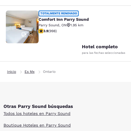
Comfort Inn Parry Sound
TOTALMENTE RENOVADO
Comfort Inn Parry Sound
Parry Sound
,
ON
1.95 km
calificación de 3.92 estrellas. Bueno. 998 reseñas
3.9
(
998
)
25
Hotel completo
para las fechas seleccionadas
Inicio
Es Mx
Ontario
Otras Parry Sound búsquedas
Todos los hoteles en Parry Sound
Boutique Hoteles en Parry Sound