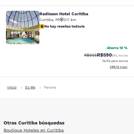
Radisson Hotel Curitiba
Radisson Hotel Curitiba
Curitiba
,
PR
3.11 km
No hay reseñas todavía
No hay reseñas todavía
26
Ahorra 10 %
R$590
Precio tachado:
Precio con descue
R$655
BRL
/noche
Tarifa para socios
Ver detalles del
R$678
total
Inicio
Es Mx
Parana
Otras Curitiba búsquedas
Boutique Hoteles en Curitiba