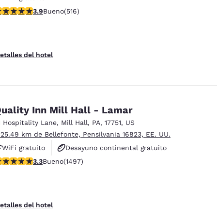
alificación de 3.92 estrellas. Bueno. 516 reseñas
3.9
Bueno
(516)
etalles del hotel
uality Inn Mill Hall - Lamar
1 Hospitality Lane
,
Mill Hall
,
PA
,
17751
,
US
 25.49 km de Bellefonte, Pensilvania 16823, EE. UU.
WiFi gratuito
Desayuno continental gratuito
alificación de 3.32 estrellas. Bueno. 1497 reseñas
3.3
Bueno
(1497)
Se aceptan mascotas
etalles del hotel