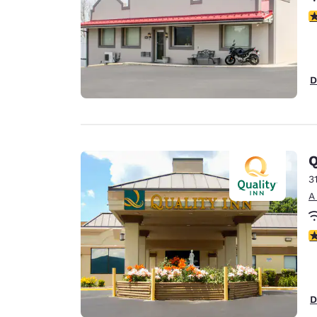
c
D
Q
3
A
c
D