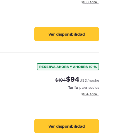
Ver detalles del total estima
$100
total
Ver disponibilidad
RESERVA AHORA Y AHORRA 10 %
$94
Precio tachado:
Precio con descuento:
$104
USD
/noche
Tarifa para socios
Ver detalles del total estima
$104
total
Ver disponibilidad