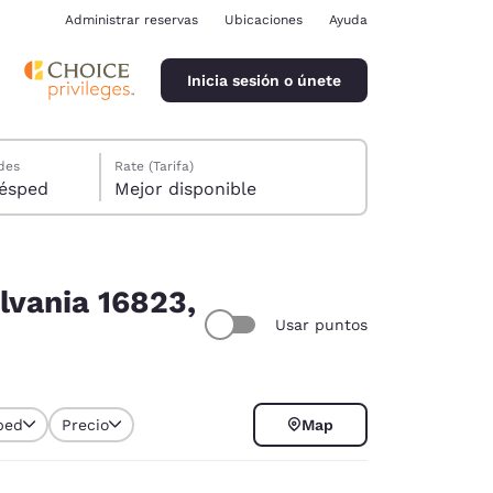
Administrar reservas
Ubicaciones
Ayuda
Inicia sesión o únete
des
Rate (Tarifa)
ión, 1 huésped
Mejor disponible
lvania 16823,
Usar puntos
ina
ped
Precio
Map