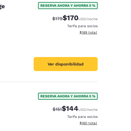
ge
RESERVA AHORA Y AHORRA 5 %
$170
Precio tachado:
Precio con descuento:
$179
USD
/noche
Tarifa para socios
Ver detalles del total estima
$189
total
Ver disponibilidad
RESERVA AHORA Y AHORRA 5 %
e
$144
Precio tachado:
Precio con descuento:
$151
USD
/noche
d
Tarifa para socios
Ver detalles del total estima
$160
total