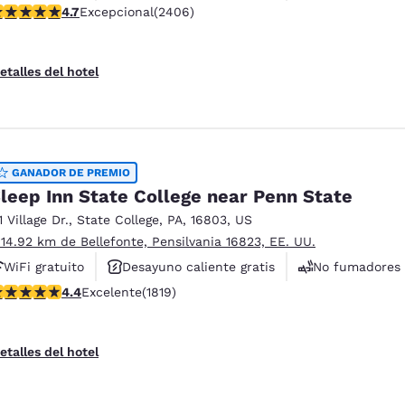
alificación de 4.67 estrellas. Excepcional. 2406 reseñas
4.7
Excepcional
(2406)
etalles del hotel
GANADOR DE PREMIO
leep Inn State College near Penn State
1 Village Dr.
,
State College
,
PA
,
16803
,
US
 14.92 km de Bellefonte, Pensilvania 16823, EE. UU.
WiFi gratuito
Desayuno caliente gratis
No fumadores
alificación de 4.39 estrellas. Excelente. 1819 reseñas
4.4
Excelente
(1819)
etalles del hotel