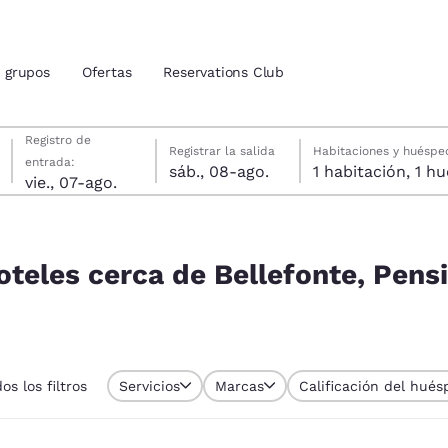
grupos
Ofertas
Reservations Club
viernes, 7 de agosto
sábado, 8 de agosto
sábado, 8 de agosto fecha de check-out seleccionada
viernes, 7 de agosto fecha de check-in seleccionada
Registro de
Registrar la salida
Habitaciones y huéspe
entrada:
sáb., 08-ago.
1 habitac
ión actuales
vie., 07-ago.
te, Pensilvania 16823, EE. UU.
u idioma preferido
oteles cerca de Bellefonte, Pensi
tes
Estados Unidos
América Lat
Español
Español
os los filtros
Servicios
Marcas
Calificación del hués
atina
Latin America
Canada
English
English