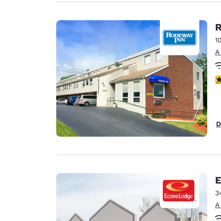
R
1
A
c
D
E
3
A