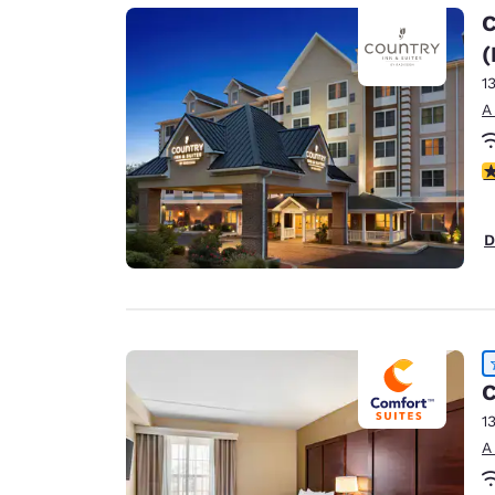
Canada
C
Français
(
Europa
1
Deutschla
A
Deutsch
c
Spain
English
D
Ireland
English
United Ki
English
Asia-Pacífico
C
1
Australia
A
English