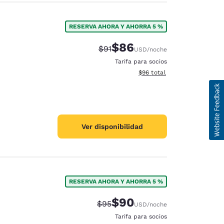
RESERVA AHORA Y AHORRA 5 %
$86
Precio tachado:
Precio con descuento:
$91
USD
/noche
Tarifa para socios
Ver detalles del total estim
$96
total
Ver disponibilidad
RESERVA AHORA Y AHORRA 5 %
$90
Precio tachado:
Precio con descuento:
$95
USD
/noche
Tarifa para socios