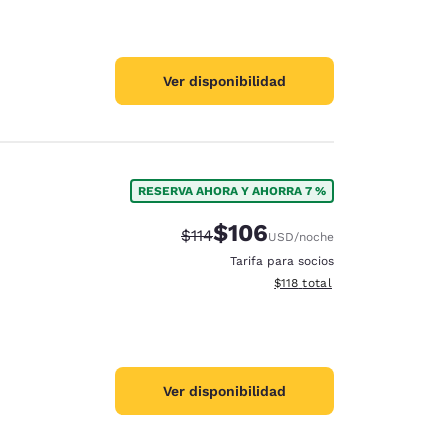
Ver disponibilidad
RESERVA AHORA Y AHORRA 7 %
$106
Precio tachado:
Precio con descuento:
$114
USD
/noche
Tarifa para socios
Ver detalles del total estima
$118
total
Ver disponibilidad