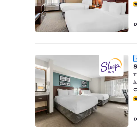
c
D
S
11
A
c
D