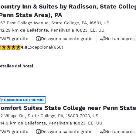
México
Mexico
ountry Inn & Suites by Radisson, State Colle
Español
English
Penn State Area), PA
357 East College Avenue
,
State College
,
PA
,
16801
,
US
nd
Germany
España
 12.29 km de Bellefonte, Pensilvania 16823, EE. UU.
English
Español
WiFi gratuito
Desayuno caliente gratis
No fumadores
alificación de 4.76 estrellas. Excepcional. 650 reseñas
4.8
Excepcional
(650)
France
France
Français
English
etalles del hotel
Italia
Italy
Italiano
English
ngdom
GANADOR DE PREMIO
omfort Suites State College near Penn Stat
32 Village Dr.
,
State College
,
PA
,
16803-2923
,
US
India
New Zealan
 14.9 km de Bellefonte, Pensilvania 16823, EE. UU.
English
English
WiFi gratuito
Desayuno caliente gratis
No fumadores