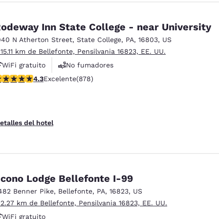
odeway Inn State College - near University
040 N Atherton Street
,
State College
,
PA
,
16803
,
US
 15.11 km de Bellefonte, Pensilvania 16823, EE. UU.
WiFi gratuito
No fumadores
alificación de 4.3 estrellas. Excelente. 878 reseñas
4.3
Excelente
(878)
etalles del hotel
cono Lodge Bellefonte I-99
482 Benner Pike
,
Bellefonte
,
PA
,
16823
,
US
 2.27 km de Bellefonte, Pensilvania 16823, EE. UU.
WiFi gratuito