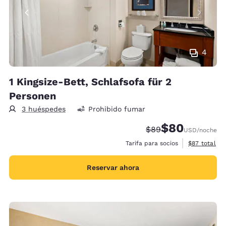
4
1 Kingsize-Bett, Schlafsofa für 2
Personen
3 huéspedes
Prohibido fumar
$80
Precio tachado:
Precio con desc
$89
USD
/noche
Ver detalles
Tarifa para socios
$87
total
Reservar ahora