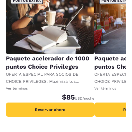
PUNTOS EXTRA
PUNTOS EXTRA
Paquete acelerador de 1000
Paquete ace
puntos Choice Privileges
puntos Choic
OFERTA ESPECIAL PARA SOCIOS DE
OFERTA ESPECIAL
CHOICE PRIVILEGES: Maximiza tus
CHOICE PRIVILEGE
recompensas al recibir 1000 puntos
recompensas al re
Ver términos
Ver términos
adicionales por noche.
$85
adicionales por no
USD
/noche
Reservar ahora
Rese