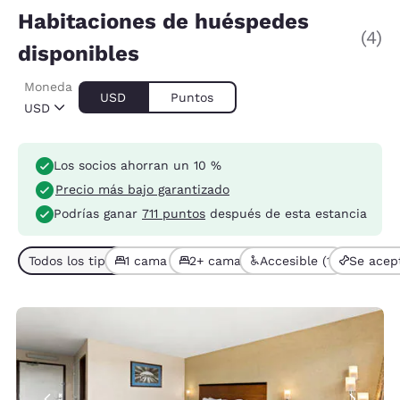
Habitaciones de huéspedes
(4)
disponibles
Moneda
USD
Puntos
USD
Los socios ahorran un 10 %
Precio más bajo garantizado
Podrías ganar
711 puntos
después de esta estancia
Todos los tipos de habitación (4)
1 cama (2)
2+ camas (2)
Accesible (1)
Se acep