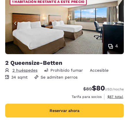
1 HABITACIÓN RESTANTE A ESTE PRECIO
4
2 Queensize-Betten
2 huéspedes
Prohibido fumar
Accesible
34 metros cuadrados
34 sqmt
Se admiten perros
$80
Precio tachado:
Precio con desc
$89
USD
/noche
Ver detalles
Tarifa para socios
$87
total
Reservar ahora