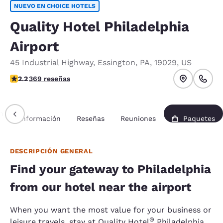
NUEVO EN CHOICE HOTELS
Quality Hotel Philadelphia
Airport
45 Industrial Highway
,
Essington
,
PA
,
19029
,
US
calificación de 2.23 estrellas. Feria.
2.2
369 reseñas
n
Información
Reseñas
Reuniones
Paquetes
DESCRIPCIÓN GENERAL
Find your gateway to Philadelphia
from our hotel near the airport
When you want the most value for your business or
®
leisure travels, stay at Quality Hotel
Philadelphia