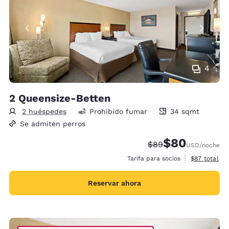
4
2 Queensize-Betten
2 huéspedes
Prohibido fumar
34 sqmt
34 metros cuadrados
Se admiten perros
$80
Precio tachado:
Precio con desc
$89
USD
/noche
Ver detalles
Tarifa para socios
$87
total
Reservar ahora