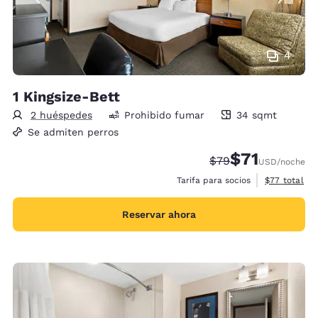
4
1 Kingsize-Bett
2 huéspedes
Prohibido fumar
34 sqmt
34 metros cuadrados
Se admiten perros
$71
Precio tachado:
Precio con des
$79
USD
/noche
Ver detalles
Tarifa para socios
$77
total
Reservar ahora