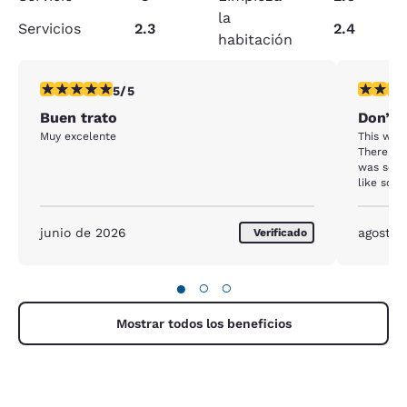
la
Servicios
2.3
2.4
habitación
calificación de 5 estrellas. Excepcional. 1 reseña
calificaci
5/5
Buen trato
Don’t 
Muy excelente
This was 
There we
was so di
like som
The toile
junio de 2026
agosto 
Verificado
●
○
○
Mostrar todos los beneficios