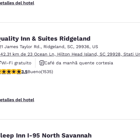
etalles del hotel
uality Inn & Suites Ridgeland
21 James Taylor Rd.
,
Ridgeland
,
SC
,
29936
,
US
 42.31 km de 23 Ocean Ln, Hilton Head Island, SC 29928, Stati Un
Wi-Fi gratuito
Café da manhã quente cortesia
alificación de 3.48 estrellas. Bueno. 1535 reseñas
3.5
Bueno
(1535)
Aceita animais de estimação
etalles del hotel
leep Inn I-95 North Savannah