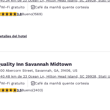
 40.34 km de 23 Ocean Ln, Hilton Head Island, SC 29928, Stati U
Wi-Fi gratuito
Café da manhã quente cortesia
alificación de 3.75 estrellas. Bueno. 1569 reseñas
3.8
Bueno
(1569)
Piscina externa
etalles del hotel
uality Inn Savannah Midtown
100 Abercorn Street
,
Savannah
,
GA
,
31406
,
US
 40.48 km de 23 Ocean Ln, Hilton Head Island, SC 29928, Stati U
Wi-Fi gratuito
Café da manhã quente cortesia
alificación de 3.46 estrellas. Bueno. 2403 reseñas
3.5
Bueno
(2403)
Aceita animais de estimação