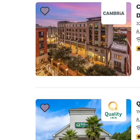
Canada
C
Français
D
Europa
3
Deutschla
A
Deutsch
c
Spain
English
D
Ireland
English
United Ki
English
Q
Asia-Pacífico
1
A
Australia
English
c