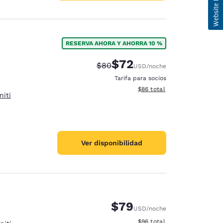
RESERVA AHORA Y AHORRA 10 %
$72
Precio tachado:
Precio con descuento:
$80
USD
/noche
Tarifa para socios
Ver detalles del total estim
$86
total
niti
Ver disponibilidad
$79
USD
/noche
Ver detalles del total estim
$96
total