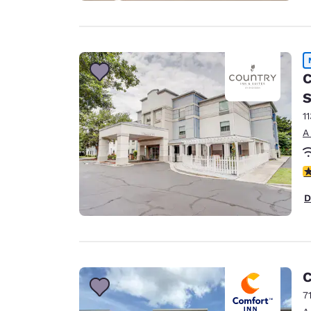
C
S
1
A
c
D
C
7