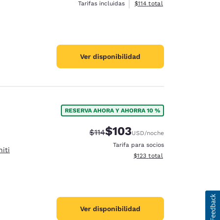
Ver detalles del total estima
Tarifas incluidas
$114
total
Ver disponibilidad
RESERVA AHORA Y AHORRA 10 %
$103
Precio tachado:
Precio con descuento:
$114
USD
/noche
Tarifa para socios
iti
Ver detalles del total estima
$123
total
Ver disponibilidad