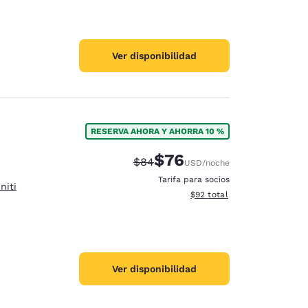
Ver disponibilidad
RESERVA AHORA Y AHORRA 10 %
$76
Precio tachado:
Precio con descuento:
$84
USD
/noche
Tarifa para socios
niti
Ver detalles del total estim
$92
total
Ver disponibilidad