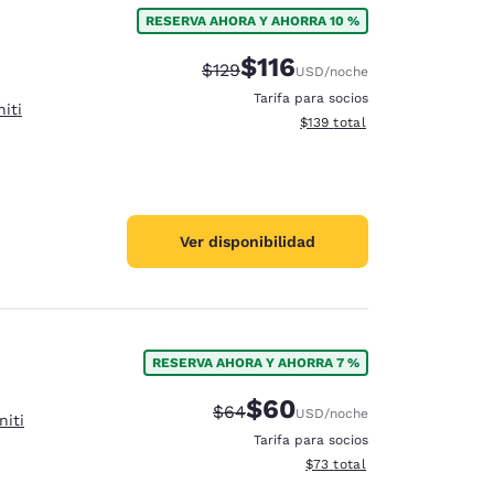
RESERVA AHORA Y AHORRA 10 %
$116
Precio tachado:
Precio con descuento:
$129
USD
/noche
Tarifa para socios
iti
Ver detalles del total estima
$139
total
Ver disponibilidad
RESERVA AHORA Y AHORRA 7 %
$60
Precio tachado:
Precio con descuento:
$64
USD
/noche
niti
d
Tarifa para socios
Ver detalles del total estim
$73
total