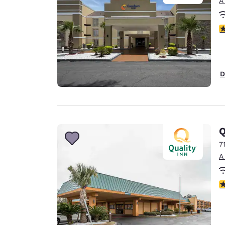
A
c
D
Q
7
A
c