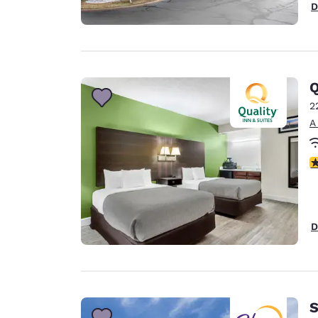
D
Q
2
A
c
D
S