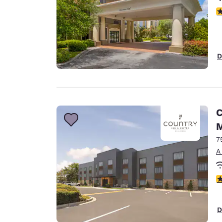
c
D
C
M
7
A
c
D