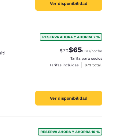
Ver disponibilidad
RESERVA AHORA Y AHORRA 7 %
$65
Precio tachado:
Precio con descuento:
$70
USD
/noche
iti
Tarifa para socios
Ver detalles del total estim
Tarifas incluidas
$73
total
Ver disponibilidad
RESERVA AHORA Y AHORRA 10 %