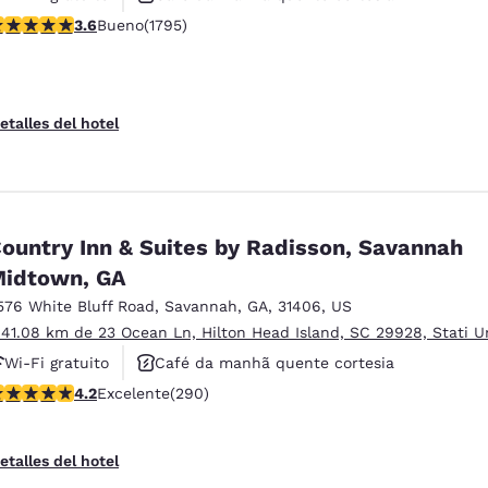
alificación de 3.58 estrellas. Bueno. 1795 reseñas
3.6
Bueno
(1795)
Não fumante
etalles del hotel
ountry Inn & Suites by Radisson, Savannah
idtown, GA
576 White Bluff Road
,
Savannah
,
GA
,
31406
,
US
 41.08 km de 23 Ocean Ln, Hilton Head Island, SC 29928, Stati Un
Wi-Fi gratuito
Café da manhã quente cortesia
alificación de 4.21 estrellas. Excelente. 290 reseñas
4.2
Excelente
(290)
Não fumante
etalles del hotel