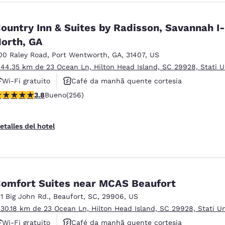
ountry Inn & Suites by Radisson, Savannah I
orth, GA
00 Raley Road
,
Port Wentworth
,
GA
,
31407
,
US
 44.35 km de 23 Ocean Ln, Hilton Head Island, SC 29928, Stati U
Wi-Fi gratuito
Café da manhã quente cortesia
alificación de 3.81 estrellas. Bueno. 256 reseñas
3.8
Bueno
(256)
Aceita animais de estimação
etalles del hotel
omfort Suites near MCAS Beaufort
31 Big John Rd.
,
Beaufort
,
SC
,
29906
,
US
 30.18 km de 23 Ocean Ln, Hilton Head Island, SC 29928, Stati Un
Wi-Fi gratuito
Café da manhã quente cortesia