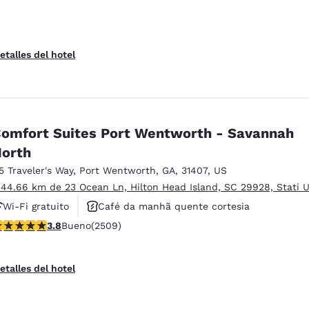
etalles del hotel
omfort Suites Port Wentworth - Savannah
orth
15 Traveler's Way
,
Port Wentworth
,
GA
,
31407
,
US
 44.66 km de 23 Ocean Ln, Hilton Head Island, SC 29928, Stati U
Wi-Fi gratuito
Café da manhã quente cortesia
alificación de 3.83 estrellas. Bueno. 2509 reseñas
3.8
Bueno
(2509)
Aceita animais de estimação
etalles del hotel