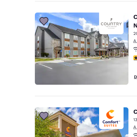
C
N
2
A
c
D
C
1
A