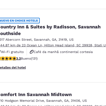
NUEVO EN CHOICE HOTELS
ountry Inn & Suites by Radisson, Savannah
outhside
1317 Abercorn Street
,
Savannah
,
GA
,
31419
,
US
 44.87 km de 23 Ocean Ln, Hilton Head Island, SC 29928, Stati U
Wi-Fi gratuito
Café da manhã continental cortesia
alificación de 3.18 estrellas. Bueno. 131 reseñas
3.2
Bueno
(131)
Aceita animais de estimação
etalles del hotel
omfort Inn Savannah Midtown
110 Hodgson Memorial Drive
,
Savannah
,
GA
,
31406
,
US