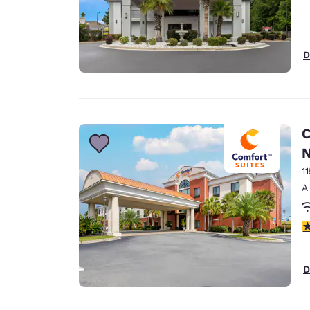
D
C
N
1
A
c
D