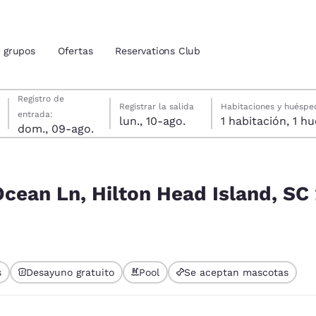
grupos
Ofertas
Reservations Club
domingo, 9 de agosto
lunes, 10 de agosto
lunes, 10 de agosto fecha de check-out seleccionada
domingo, 9 de agosto fecha de check-in seleccionada
Registro de
Registrar la salida
Habitaciones y huéspe
entrada:
lun., 10-ago.
1 habitac
ión actuales
dom., 09-ago.
land, SC 29928, Stati Uniti
u idioma preferido
Ocean Ln, Hilton Head Island, SC 
tes
Estados Unidos
América Lat
Español
Español
s
Desayuno gratuito
Pool
Se aceptan mascotas
atina
Latin America
Canada
English
English