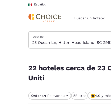
Carga completa
Pasar A Contenido Principal
Español
Buscar un hotel
Buscar hoteles
Destino
Región y ubicac
México
Español
22 hoteles cerca de 23 Ocean Ln, Hilton Head Is
Selecciona t
22 hoteles cerca de 23 
América
Uniti
United Sta
English
Ordenar:
Relevancia
Filtros
4,0 y má
América L
Português