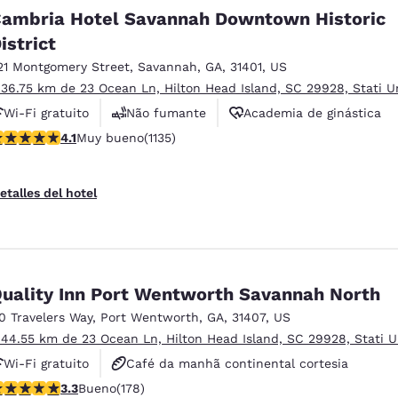
México
Mexico
ambria Hotel Savannah Downtown Historic
Español
English
istrict
21 Montgomery Street
,
Savannah
,
GA
,
31401
,
US
nd
Germany
España
 36.75 km de 23 Ocean Ln, Hilton Head Island, SC 29928, Stati Un
English
Español
Wi-Fi gratuito
Não fumante
Academia de ginástica
alificación de 4.1 estrellas. Muy bueno. 1135 reseñas
4.1
Muy bueno
(1135)
France
France
Français
English
etalles del hotel
Italia
Italy
Italiano
English
ngdom
uality Inn Port Wentworth Savannah North
10 Travelers Way
,
Port Wentworth
,
GA
,
31407
,
US
 44.55 km de 23 Ocean Ln, Hilton Head Island, SC 29928, Stati U
India
New Zealan
English
English
Wi-Fi gratuito
Café da manhã continental cortesia
alificación de 3.3 estrellas. Bueno. 178 reseñas
3.3
Bueno
(178)
Café da manhã quente cortesia