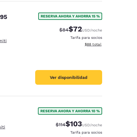
-95
RESERVA AHORA Y AHORRA 15 %
$72
Precio tachado:
Precio con descuento:
$84
USD
/noche
Tarifa para socios
niti
Ver detalles del total estim
$88
total
Ver disponibilidad
RESERVA AHORA Y AHORRA 10 %
$103
Precio tachado:
Precio con descuento:
$114
USD
/noche
iti
Tarifa para socios