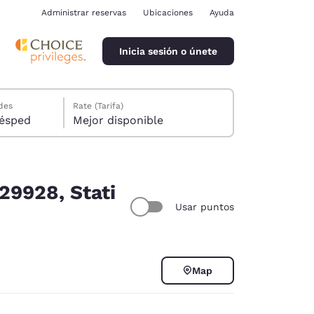
Administrar reservas
Ubicaciones
Ayuda
Inicia sesión o únete
des
Rate (Tarifa)
ión, 1 huésped
Mejor disponible
29928, Stati
Usar puntos
ina
Map