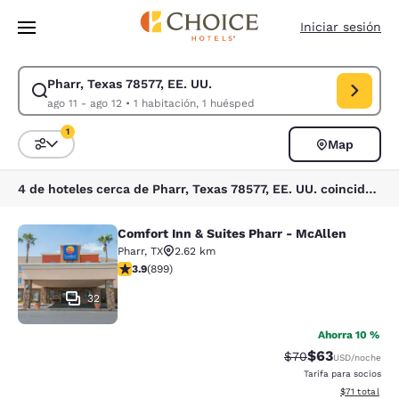
Carga completa
Pasar A Contenido Principal
Iniciar sesión
Pharr, Texas 78577, EE. UU.
Modificar la búsqueda de Pharr, Texas 78577, EE. UU.. Fecha de check-i
ago 11 - ago 12
•
1 habitación, 1 huésped
1
Map
Ordenar y filtrar
1 filtro seleccionado actualmente
4 de hoteles cerca de Pharr, Texas 78577, EE. UU. coinciden con tus filtros
Comfort Inn & Suites Pharr - McAllen
Comfort Inn & Suites Pharr - McAll
Pharr
,
TX
2.62 km
calificación de 3.91 estrellas. Bueno. 899 reseñas
3.9
(
899
)
32
Ahorra 10 %
$63
Precio tachado:
Precio con des
$70
USD
/noche
Tarifa para socios
Ver detalles 
$71
total