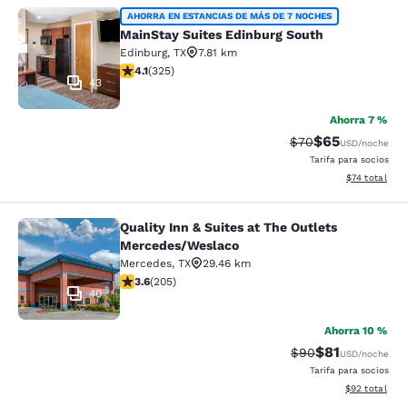
MainStay Suites Edinburg South
AHORRA EN ESTANCIAS DE MÁS DE 7 NOCHES
MainStay Suites Edinburg South
Edinburg
,
TX
7.81 km
calificación de 4.1 estrellas. Muy bueno. 325 reseñas
4.1
(
325
)
43
Ahorra 7 %
$65
Precio tachado:
Precio con des
$70
USD
/noche
Tarifa para socios
Ver detalles 
$74
total
Quality Inn & Suites at The Outlets
Quality Inn & Suites at The Outlet
Mercedes/Weslaco
Mercedes
,
TX
29.46 km
calificación de 3.56 estrellas. Bueno. 205 reseñas
3.6
(
205
)
40
Ahorra 10 %
$81
Precio tachado:
Precio con de
$90
USD
/noche
Tarifa para socios
Ver detalles d
$92
total