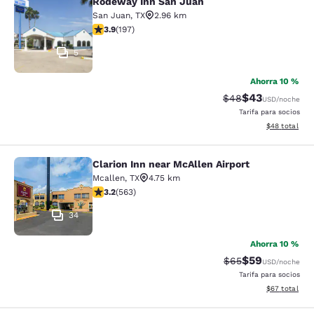
Rodeway Inn San Juan
Rodeway Inn San Juan
San Juan
,
TX
2.96 km
calificación de 3.9 estrellas. Bueno. 197 reseñas
3.9
(
197
)
5
Ahorra 10 %
$43
Precio tachado:
Precio con des
$48
USD
/noche
Tarifa para socios
Ver detalles d
$48
total
Clarion Inn near McAllen Airport
Clarion Inn near McAllen Airport
Mcallen
,
TX
4.75 km
calificación de 3.22 estrellas. Bueno. 563 reseñas
3.2
(
563
)
34
Ahorra 10 %
$59
Precio tachado:
Precio con des
$65
USD
/noche
Tarifa para socios
Ver detalles d
$67
total