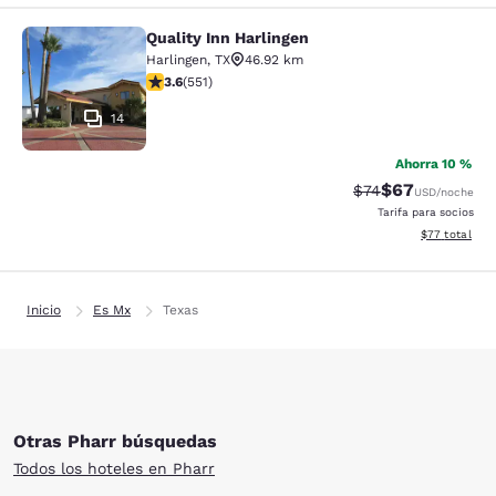
Quality Inn Harlingen
Quality Inn Harlingen
Harlingen
,
TX
46.92 km
calificación de 3.57 estrellas. Bueno. 551 reseñas
3.6
(
551
)
14
Ahorra 10 %
$67
Precio tachado:
Precio con des
$74
USD
/noche
Tarifa para socios
Ver detalles d
$77
total
Inicio
Es Mx
Texas
Otras Pharr búsquedas
Todos los hoteles en Pharr