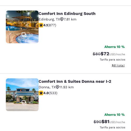
Comfort Inn Edinburg South
Comfort Inn Edinburg South
Edinburg
,
TX
7.81 km
calificación de 4.12 estrellas. Muy bueno. 877 reseñas
4.1
(
877
)
50
Ahorra 10 %
$72
Precio tachado:
Precio con des
$80
USD
/noche
Tarifa para socios
Ver detalles 
$81
total
Comfort Inn & Suites Donna near I-2
Comfort Inn & Suites Donna near I-2
Donna
,
TX
11.93 km
calificación de 3.99 estrellas. Bueno. 533 reseñas
4.0
(
533
)
40
Ahorra 10 %
$81
Precio tachado:
Precio con de
$90
USD
/noche
Tarifa para socios