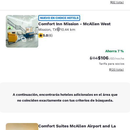
Ver detalles d
$92
total
Comfort Inn Mission - McAllen Wes
NUEVO EN CHOICE HOTELS
Comfort Inn Mission - McAllen West
Mission
,
TX
10.44 km
calificación de 5 estrellas. Excepcional. 6 reseñas
5.0
(
6
)
34
Ahorra 7 %
$106
Precio tachado:
Precio con desc
$114
USD
/noche
Tarifa para socios
Ver detalles d
$120
total
A continuación, encontrarás hoteles adicionales en el área que
no coinciden exactamente con tus criterios de búsqueda.
Comfort Suites McAllen Airport and La
Comfort Suites McAllen Airport and 