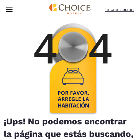
Carga completa
Pasar A Contenido Principal
Iniciar sesión
¡Ups! No podemos encontrar
la página que estás buscando,