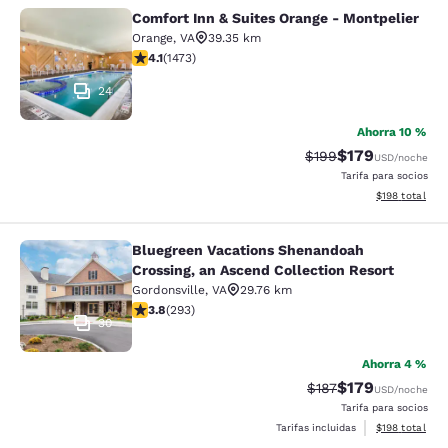
Comfort Inn & Suites Orange - Montpelier
Comfort Inn & Suites Orange - Mont
Orange
,
VA
39.35 km
calificación de 4.11 estrellas. Muy bueno. 1473 reseñas
4.1
(
1473
)
24
Ahorra 10 %
$179
Precio tachado:
Precio con desc
$199
USD
/noche
Tarifa para socios
Ver detalles d
$198
total
Bluegreen Vacations Shenandoah
Bluegreen Vacations Shenandoah Cro
Crossing, an Ascend Collection Resort
Gordonsville
,
VA
29.76 km
calificación de 3.81 estrellas. Bueno. 293 reseñas
3.8
(
293
)
30
Ahorra 4 %
$179
Precio tachado:
Precio con desc
$187
USD
/noche
Tarifa para socios
Ver detalles d
Tarifas incluidas
$198
total