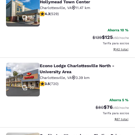
Hollymead Town Center
Charlottesville
,
VA
11.47 km
calificación de 4.35 estrellas. Excelente. 529 reseñas
4.3
(
529
)
29
Ahorra 10 %
$125
Precio tachado:
Precio con desc
$139
USD
/noche
Tarifa para socios
Ver detalles d
$142
total
Econo Lodge Charlottesville North -
Econo Lodge Charlottesville North -
University Area
Charlottesville
,
VA
3.39 km
calificación de 3.53 estrellas. Bueno. 720 reseñas
3.5
(
720
)
20
Ahorra 5 %
$76
Precio tachado:
Precio con des
$80
USD
/noche
Tarifa para socios
Ver detalles d
$87
total