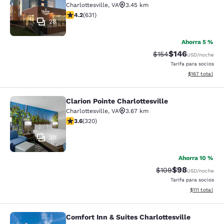
Charlottesville
,
VA
3.45 km
calificación de 4.21 estrellas. Excelente. 631 reseñas
4.2
(
631
)
28
Ahorra 5 %
$146
Precio tachado:
Precio con desc
$154
USD
/noche
Tarifa para socios
Ver detalles d
$167
total
Clarion Pointe Charlottesville
Clarion Pointe Charlottesville
Charlottesville
,
VA
3.67 km
calificación de 3.59 estrellas. Bueno. 320 reseñas
3.6
(
320
)
30
Ahorra 10 %
$98
Precio tachado:
Precio con des
$109
USD
/noche
Tarifa para socios
Ver detalles d
$111
total
Comfort Inn & Suites Charlottesville
Comfort Inn & Suites Charlottesvil