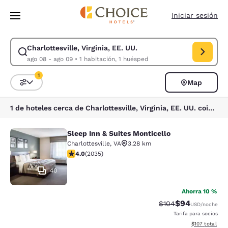
Carga completa
Pasar A Contenido Principal
Iniciar sesión
Charlottesville, Virginia, EE. UU.
Modificar la búsqueda de Charlottesville, Virginia, EE. UU.. Fecha de c
ago 08 - ago 09
•
1 habitación, 1 huésped
1
Map
Ordenar y filtrar
1 filtro seleccionado actualmente
1 de hoteles cerca de Charlottesville, Virginia, EE. UU. coinciden con tus filtros
Sleep Inn & Suites Monticello
Sleep Inn & Suites Monticello
Charlottesville
,
VA
3.28 km
calificación de 4.03 estrellas. Muy bueno. 2035 reseñ
4.0
(
2035
)
40
Ahorra 10 %
$94
Precio tachado:
Precio con des
$104
USD
/noche
Tarifa para socios
Ver detalles d
$107
total