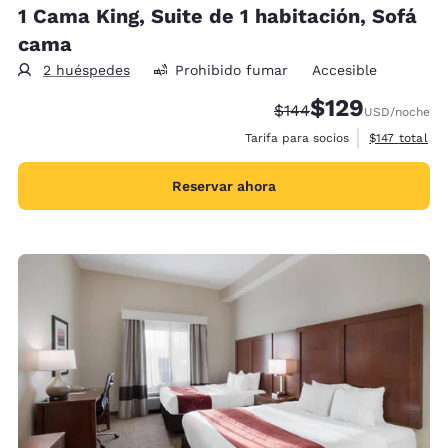
1 Cama King, Suite de 1 habitación, Sofá
cama
2 huéspedes
Prohibido fumar
Accesible
$129
Precio tachado:
Precio con descu
$144
USD
/noche
Ver detalles 
Tarifa para socios
$147
total
Reservar ahora