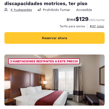
discapacidades motrices, 1er piso
4 huéspedes
Prohibido fumar
Accesible
$129
Precio tachado:
Precio con descu
$144
USD
/noche
Ver detalles 
Tarifa para socios
$147
total
Reservar ahora
2 HABITACIONES RESTANTES A ESTE PRECIO