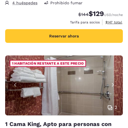
4 huéspedes
Prohibido fumar
$129
Precio tachado:
Precio con descu
$144
USD
/noche
Ver detalles 
Tarifa para socios
$147
total
Reservar ahora
1 HABITACIÓN RESTANTE A ESTE PRECIO
2
1 Cama King, Apto para personas con