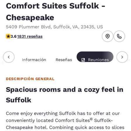
Comfort Suites Suffolk -
Chesapeake
5409 Plummer Blvd
,
Suffolk
,
VA
,
23435
,
US
calificación de 3.59 estrellas. Bueno.
3.6
1831 reseñas
ipción
Información
Reseñas
Reuniones
Paque
al
DESCRIPCIÓN GENERAL
Spacious rooms and a cozy feel in
Suffolk
Come enjoy everything Suffolk has to offer at our
®
conveniently located Comfort Suites
Suffolk-
Chesapeake hotel. Combining quick access to slices