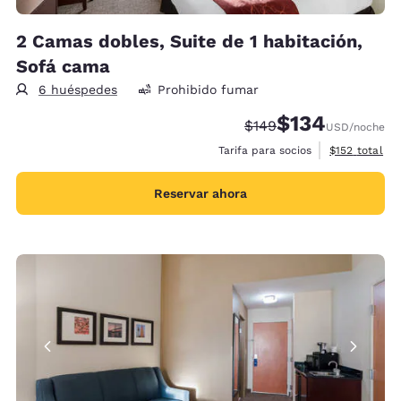
2 Camas dobles, Suite de 1 habitación,
Sofá cama
6 huéspedes
Prohibido fumar
$134
Precio tachado:
Precio con descu
$149
USD
/noche
Ver detalles 
Tarifa para socios
$152
total
Reservar ahora