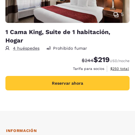
5
1 Cama King, Suite de 1 habitación,
Hogar
4 huéspedes
Prohibido fumar
$219
Precio tachado:
Precio con descu
$244
USD
/noche
Ver detalles 
Tarifa para socios
$250
total
Reservar ahora
INFORMACIÓN