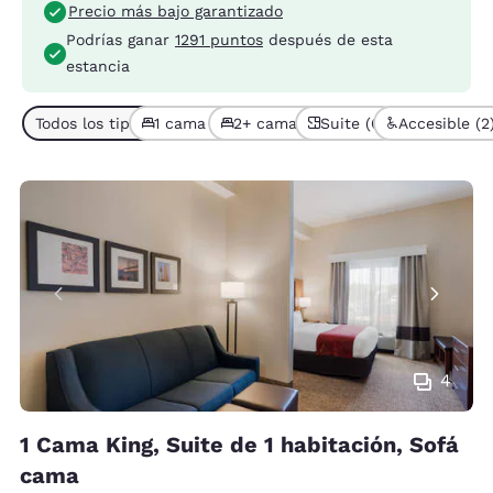
Precio más bajo garantizado
Podrías ganar
1291 puntos
después de esta
estancia
Todos los tipos de habitación (6)
1 cama (4)
2+ camas (2)
Suite (6)
Accesible (2
4
1 Cama King, Suite de 1 habitación, Sofá
cama