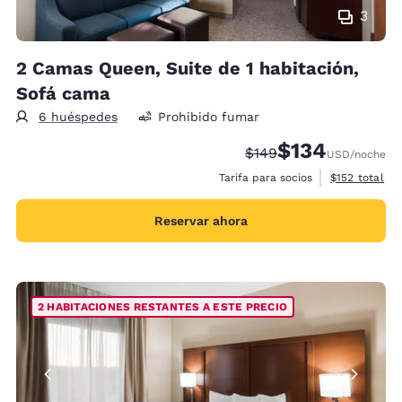
3
2 Camas Queen, Suite de 1 habitación,
Sofá cama
6 huéspedes
Prohibido fumar
$134
Precio tachado:
Precio con descu
$149
USD
/noche
Ver detalles 
Tarifa para socios
$152
total
Reservar ahora
2 HABITACIONES RESTANTES A ESTE PRECIO