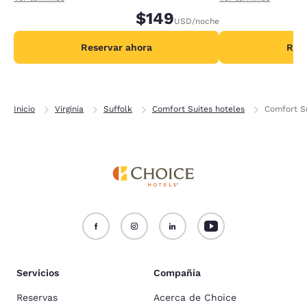
adicionales por noche.
$149
adicionales por no
USD
/noche
Reservar ahora
Rese
Inicio
Virginia
Suffolk
Comfort Suites hoteles
Comfort S
Servicios
Compañía
Reservas
Acerca de Choice