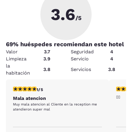
3.6
/5
69
% huéspedes recomiendan este hotel
Valor
3.7
Seguridad
4
Limpieza
3.9
Servicio
4
la
3.8
Servicios
3.8
habitación
calificación de 1 estrella. Feria. 1 reseña
calificac
1/5
👍🏻
Mala atencion
Muy mala atencion al Cliente en la reception me
atendieron super mal