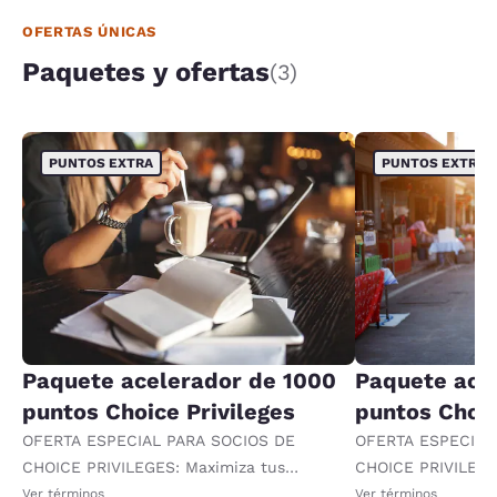
OFERTAS ÚNICAS
Paquetes y ofertas
(3)
PUNTOS EXTRA
PUNTOS EXTRA
Paquete acelerador de 1000
Paquete ace
puntos Choice Privileges
puntos Choic
OFERTA ESPECIAL PARA SOCIOS DE
OFERTA ESPECIAL
CHOICE PRIVILEGES: Maximiza tus
CHOICE PRIVILEGE
recompensas al recibir 1000 puntos
recompensas al re
Ver términos
Ver términos