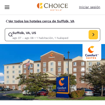
Carga completa
Pasar A Contenido Principal
Iniciar sesión
Ver todos los hoteles cerca de Suffolk, VA
Suffolk, VA, US
Modificar la búsqueda de Suffolk, VA, US. Fecha de check-in ago 07, F
ago 07 - ago 08
•
1 habitación, 1 huésped