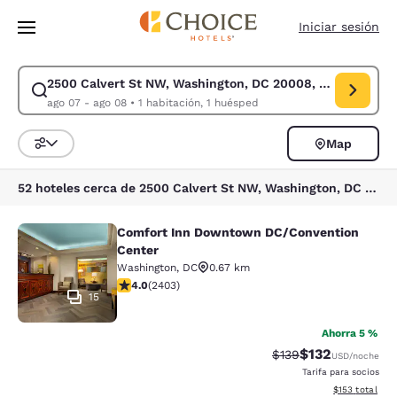
Carga completa
Pasar A Contenido Principal
Iniciar sesión
2500 Calvert St NW, Washington, DC 20008, EE. UU.
Modificar la búsqueda de 2500 Calvert St NW, Washington, DC 20008, E
ago 07 - ago 08
•
1 habitación, 1 huésped
Map
Ordenar y filtrar
52 hoteles cerca de 2500 Calvert St NW, Washington, DC 20008, EE. UU.
Comfort Inn Downtown DC/Convention
Comfort Inn Downtown DC/Conventi
Center
Washington
,
DC
0.67 km
calificación de 3.97 estrellas. Bueno. 2403 reseñas
4.0
(
2403
)
15
Ahorra 5 %
$132
Precio tachado:
Precio con desc
$139
USD
/noche
Tarifa para socios
Ver detalles d
$153
total