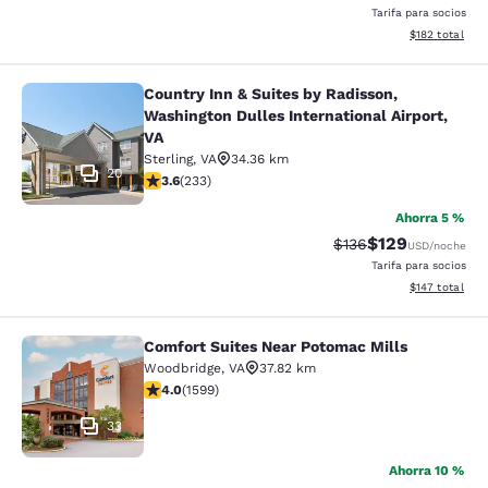
Tarifa para socios
Ver detalles d
$182
total
Country Inn & Suites by Radisson,
Country Inn & Suites by Radisson, W
Washington Dulles International Airport,
VA
Sterling
,
VA
34.36 km
20
calificación de 3.61 estrellas. Bueno. 233 reseñas
3.6
(
233
)
Ahorra 5 %
$129
Precio tachado:
Precio con desc
$136
USD
/noche
Tarifa para socios
Ver detalles d
$147
total
Comfort Suites Near Potomac Mills
Comfort Suites Near Potomac Mills
Woodbridge
,
VA
37.82 km
calificación de 3.95 estrellas. Bueno. 1599 reseñas
4.0
(
1599
)
33
Ahorra 10 %