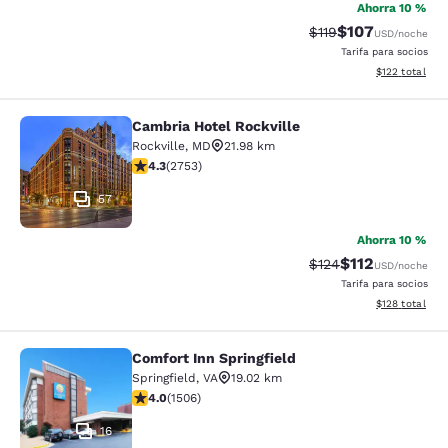
Ahorra 10 %
$107
Precio tachado:
Precio con desc
$119
USD
/noche
Tarifa para socios
Ver detalles d
$122
total
Cambria Hotel Rockville
Cambria Hotel Rockville
Rockville
,
MD
21.98 km
calificación de 4.34 estrellas. Excelente. 2753 reseña
4.3
(
2753
)
57
Ahorra 10 %
$112
Precio tachado:
Precio con des
$124
USD
/noche
Tarifa para socios
Ver detalles d
$128
total
Comfort Inn Springfield
Comfort Inn Springfield
Springfield
,
VA
19.02 km
calificación de 4.01 estrellas. Muy bueno. 1506 reseña
4.0
(
1506
)
16