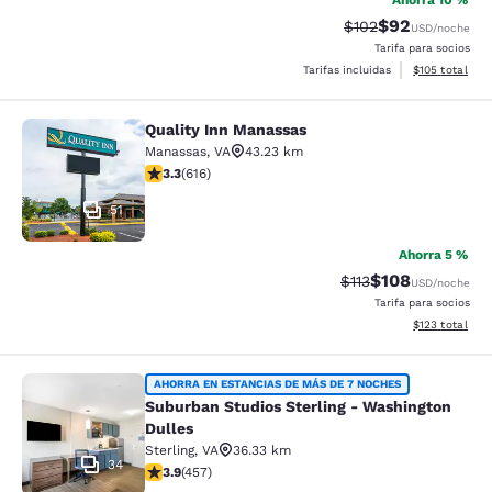
Ahorra 10 %
$92
Precio tachado:
Precio con des
$102
USD
/noche
Tarifa para socios
Ver detalles d
Tarifas incluidas
$105
total
Quality Inn Manassas
Quality Inn Manassas
Manassas
,
VA
43.23 km
calificación de 3.33 estrellas. Bueno. 616 reseñas
3.3
(
616
)
51
Ahorra 5 %
$108
Precio tachado:
Precio con desc
$113
USD
/noche
Tarifa para socios
Ver detalles d
$123
total
Suburban Studios Sterling - Washin
AHORRA EN ESTANCIAS DE MÁS DE 7 NOCHES
Suburban Studios Sterling - Washington
Dulles
Sterling
,
VA
36.33 km
34
calificación de 3.86 estrellas. Bueno. 457 reseñas
3.9
(
457
)