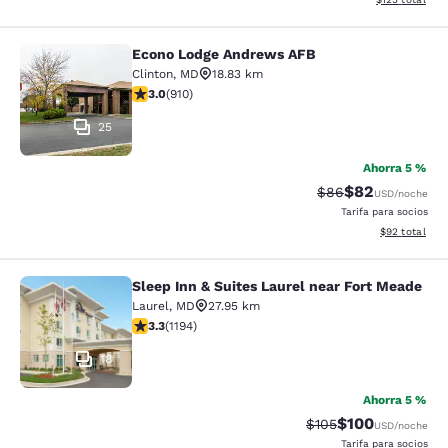
Econo Lodge Andrews AFB
Econo Lodge Andrews AFB
Clinton
,
MD
18.83 km
calificación de 2.97 estrellas. Feria. 910 reseñas
3.0
(
910
)
25
Ahorra 5 %
$82
Precio tachado:
Precio con des
$86
USD
/noche
Tarifa para socios
Ver detalles d
$92
total
Sleep Inn & Suites Laurel near Fort Meade
Sleep Inn & Suites Laurel near Fort
Laurel
,
MD
27.95 km
calificación de 3.25 estrellas. Bueno. 1194 reseñas
3.3
(
1194
)
18
Ahorra 5 %
$100
Precio tachado:
Precio con desc
$105
USD
/noche
Tarifa para socios