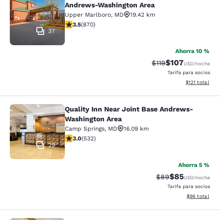
Andrews-Washington Area
Upper Marlboro
,
MD
19.42 km
calificación de 3.47 estrellas. Bueno. 870 reseñas
3.5
(
870
)
37
Ahorra 10 %
$107
Precio tachado:
Precio con desc
$119
USD
/noche
Tarifa para socios
Ver detalles d
$121
total
Quality Inn Near Joint Base Andrews-
Quality Inn Near Joint Base Andre
Washington Area
Camp Springs
,
MD
16.09 km
calificación de 3 estrellas. Feria. 532 reseñas
3.0
(
532
)
29
Ahorra 5 %
$85
Precio tachado:
Precio con des
$89
USD
/noche
Tarifa para socios
Ver detalles d
$96
total