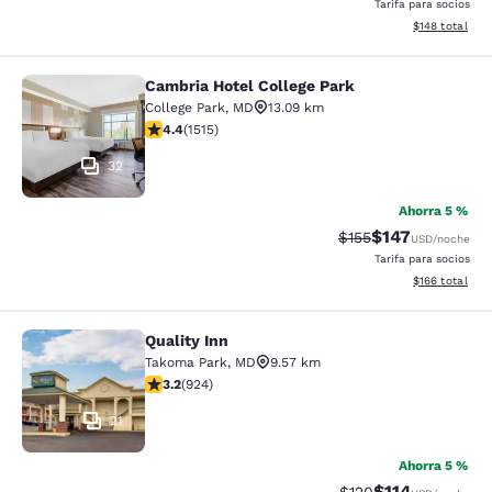
Tarifa para socios
Ver detalles d
$148
total
Cambria Hotel College Park
Cambria Hotel College Park
College Park
,
MD
13.09 km
calificación de 4.43 estrellas. Excelente. 1515 reseñas
4.4
(
1515
)
32
Ahorra 5 %
$147
Precio tachado:
Precio con desc
$155
USD
/noche
Tarifa para socios
Ver detalles d
$166
total
Quality Inn
Quality Inn
Takoma Park
,
MD
9.57 km
calificación de 3.2 estrellas. Bueno. 924 reseñas
3.2
(
924
)
21
Ahorra 5 %
$114
Precio tachado:
Precio con des