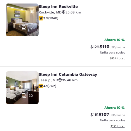
Sleep Inn Rockville
Sleep Inn Rockville
Rockville
,
MD
25.68 km
calificación de 3.49 estrellas. Bueno. 1040 reseñas
3.5
(
1040
)
32
Ahorra 10 %
$116
Precio tachado:
Precio con des
$129
USD
/noche
Tarifa para socios
Ver detalles d
$134
total
Sleep Inn Columbia Gateway
Sleep Inn Columbia Gateway
Jessup
,
MD
35.46 km
calificación de 4.07 estrellas. Muy bueno. 762 reseñas
4.1
(
762
)
30
Ahorra 10 %
$107
Precio tachado:
Precio con desc
$119
USD
/noche
Tarifa para socios
Ver detalles d
$121
total