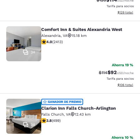
$120
USD
/noche
Tarifa para socios
Ver detalles d
$129
total
Comfort Inn & Suites Alexandria West
Comfort Inn & Suites Alexandria We
Alexandria
,
VA
15.18 km
calificación de 4 estrellas. Muy bueno. 2413 reseñas
4.0
(
2413
)
34
Ahorra 19 %
$92
Precio tachado:
Precio con des
$114
USD
/noche
Tarifa para socios
Ver detalles d
$106
total
Clarion Inn Falls Church-Arlington
GANADOR DE PREMIO
Clarion Inn Falls Church-Arlington
Falls Church
,
VA
12.43 km
calificación de 3.79 estrellas. Bueno. 499 reseñas
3.8
(
499
)
38
Ahorra 10 %