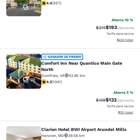
calificación de 4.4 estrellas. Excelente. 557 reseñas
4.4
(
557
)
35
Ahorra 10 %
$193
Precio tachado:
Precio con desc
$214
USD
/noche
Tarifa para socios
Ver detalles de
$220
total
Comfort Inn Near Quantico Main Ga
GANADOR DE PREMIO
Comfort Inn Near Quantico Main Gate
North
Dumfries
,
VA
43.95 km
20
calificación de 4.21 estrellas. Excelente. 1041 reseñas
4.2
(
1041
)
Ahorra 5 %
$132
Precio tachado:
Precio con desc
$139
USD
/noche
Tarifa para socios
Ver detalles d
$151
total
Clarion Hotel BWI Airport Arundel Mills
Clarion Hotel BWI Airport Arundel Mi
Hanover
,
MD
39.58 km