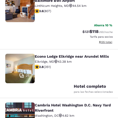
Baltimore BWI Airport
Linthicum Heights
,
MD
44.54 km
calificación de 3.59 estrellas. Bueno. 807 reseñas
3.6
(
807
)
17
Ahorra 10 %
$118
Precio tachado:
Precio con des
$131
USD
/noche
Tarifa para socios
Ver detalles d
$135
total
Econo Lodge Elkridge near Arundel Mills
Econo Lodge Elkridge near Arundel M
Elkridge
,
MD
43.38 km
calificación de 2.78 estrellas. Feria. 351 reseñas
2.8
(
351
)
25
Hotel completo
para las fechas seleccionadas
Cambria Hotel Washington D.C. Navy Yard
Cambria Hotel Washington D.C. Navy
Riverfront
Washington
,
DC
4.62 km