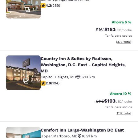
calificación de 4.16 estrellas. Muy bueno. 269 reseñas
4.2
(
269
)
8
Ahorra 5 %
$153
Precio tachado:
Precio con desc
$161
USD
/noche
Tarifa para socios
Ver detalles d
$173
total
Country Inn & Suites by Radisson,
Country Inn & Suites by Radisson, W
Washington, D.C. East - Capitol Heights,
MD
Capitol Heights
,
MD
16.13 km
13
calificación de 2.03 estrellas. Feria. 194 reseñas
2.0
(
194
)
Ahorra 10 %
$103
Precio tachado:
Precio con desc
$115
USD
/noche
Tarifa para socios
Ver detalles d
$117
total
Comfort Inn Largo-Washington DC East
Comfort Inn Largo-Washington DC E
Upper Marlboro
,
MD
16.91 km