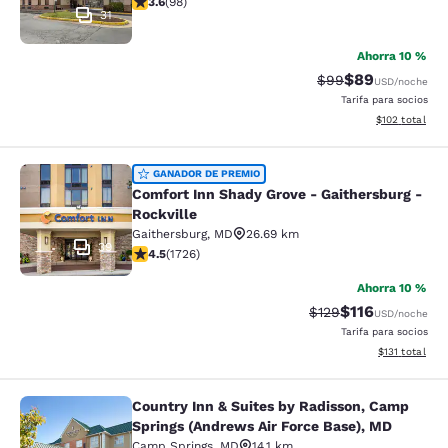
3.6
(
98
)
31
Ahorra 10 %
$89
Precio tachado:
Precio con des
$99
USD
/noche
Tarifa para socios
Ver detalles d
$102
total
Comfort Inn Shady Grove - Gaithers
GANADOR DE PREMIO
Comfort Inn Shady Grove - Gaithersburg -
Rockville
Gaithersburg
,
MD
26.69 km
39
calificación de 4.52 estrellas. Excelente. 1726 reseñas
4.5
(
1726
)
Ahorra 10 %
$116
Precio tachado:
Precio con des
$129
USD
/noche
Tarifa para socios
Ver detalles d
$131
total
Country Inn & Suites by Radisson, Camp
Country Inn & Suites by Radisson, 
Springs (Andrews Air Force Base), MD
Camp Springs
,
MD
14.1 km