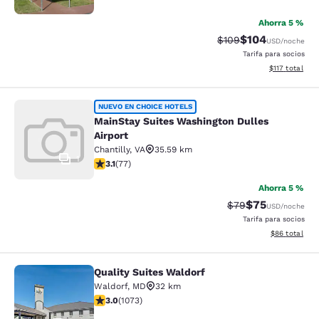
Ahorra 5 %
$104
Precio tachado:
Precio con desc
$109
USD
/noche
Tarifa para socios
Ver detalles d
$117
total
MainStay Suites Washington Dulles 
NUEVO EN CHOICE HOTELS
MainStay Suites Washington Dulles
Airport
Chantilly
,
VA
35.59 km
1
calificación de 3.13 estrellas. Bueno. 77 reseñas
3.1
(
77
)
Ahorra 5 %
$75
Precio tachado:
Precio con des
$79
USD
/noche
Tarifa para socios
Ver detalles d
$86
total
Quality Suites Waldorf
Quality Suites Waldorf
Waldorf
,
MD
32 km
calificación de 2.95 estrellas. Feria. 1073 reseñas
3.0
(
1073
)