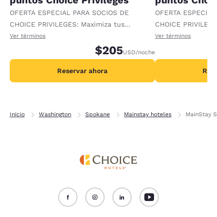
puntos Choice Privileges
puntos Choic
OFERTA ESPECIAL PARA SOCIOS DE
OFERTA ESPECIAL
CHOICE PRIVILEGES: Maximiza tus
CHOICE PRIVILEGE
recompensas al recibir 1000 puntos
recompensas al re
Ver términos
Ver términos
adicionales por noche.
$205
adicionales por no
USD
/noche
Reservar ahora
Rese
Inicio
Washington
Spokane
Mainstay hoteles
MainStay S