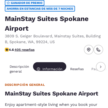
GANADOR DE PREMIO
AHORRA EN ESTANCIAS DE MÁS DE 7 NOCHES
MainStay Suites Spokane
Airport
3809 S. Geiger Boulevard
,
Mainstay Suites, Building
B
,
Spokane
,
WA
,
99224
,
US
calificación de 4.59 estrellas. Excelente.
4.6
405 reseñas
Descripción
Información
Reseñas
Paquetes
general
DESCRIPCIÓN GENERAL
MainStay Suites Spokane Airport
Enjoy apartment-style living when you book your