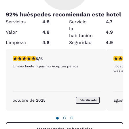
92
% huéspedes recomiendan este hotel
Servicios
4.8
Servicio
4.7
la
Valor
4.8
4.9
habitación
Limpieza
4.8
Seguridad
4.9
calificación de 5 estrellas. Excepcional. 1 reseña
calificac
5/5
Limpio huele riquisimo Aceptan perros
Location,
was a ve
octubre de 2025
agosto 
Verificado
●
○
○