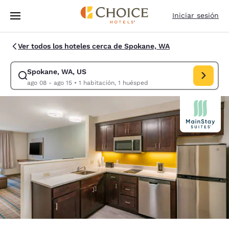
Carga completa
Pasar A Contenido Principal
Iniciar sesión
Ver todos los hoteles cerca de Spokane, WA
Spokane, WA, US
Modificar la búsqueda de Spokane, WA, US. Fecha de check-in ago 08, 
ago 08 - ago 15
•
1 habitación, 1 huésped