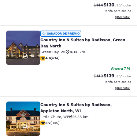
$130
Precio tachado:
Precio con desc
$144
USD
/noche
Tarifa para socios
Ver detalles d
$150
total
Country Inn & Suites by Radisson, G
GANADOR DE PREMIO
Country Inn & Suites by Radisson, Green
Bay North
Green Bay
,
WI
16.08 km
24
calificación de 4.63 estrellas. Excepcional. 434 reseñ
4.6
(
434
)
Ahorra 7 %
$139
Precio tachado:
Precio con desc
$149
USD
/noche
Tarifa para socios
Ver detalles d
$160
total
Country Inn & Suites by Radisson,
Country Inn & Suites by Radisson, A
Appleton North, WI
Little Chute
,
WI
26.38 km
calificación de 3.24 estrellas. Bueno. 305 reseñas
3.2
(
305
)
22