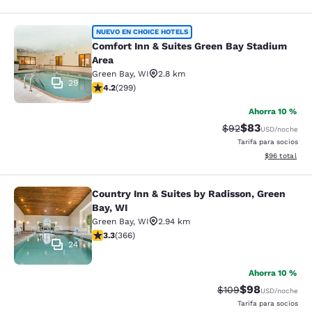
Comfort Inn & Suites Green Bay Sta
NUEVO EN CHOICE HOTELS
Comfort Inn & Suites Green Bay Stadium
Area
Green Bay
,
WI
2.8 km
29
calificación de 4.19 estrellas. Muy bueno. 299 reseñas
4.2
(
299
)
Ahorra 10 %
$83
Precio tachado:
Precio con des
$92
USD
/noche
Tarifa para socios
Ver detalles d
$96
total
Country Inn & Suites by Radisson, Green
Country Inn & Suites by Radisson, G
Bay, WI
Green Bay
,
WI
2.94 km
calificación de 3.28 estrellas. Bueno. 366 reseñas
3.3
(
366
)
24
Ahorra 10 %
$98
Precio tachado:
Precio con des
$109
USD
/noche
Tarifa para socios