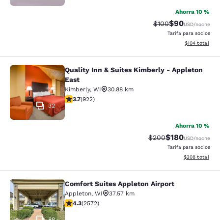
Ahorra 10 %
$90
Precio tachado:
Precio con des
$100
USD
/noche
Tarifa para socios
Ver detalles d
$104
total
Quality Inn & Suites Kimberly - Appleton
Quality Inn & Suites Kimberly - App
East
Kimberly
,
WI
30.88 km
calificación de 3.74 estrellas. Bueno. 922 reseñas
3.7
(
922
)
32
Ahorra 10 %
$180
Precio tachado:
Precio con desc
$200
USD
/noche
Tarifa para socios
Ver detalles de
$208
total
Comfort Suites Appleton Airport
Comfort Suites Appleton Airport
Appleton
,
WI
37.57 km
calificación de 4.25 estrellas. Excelente. 2572 reseña
4.3
(
2572
)
88