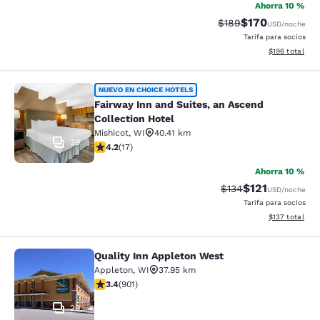
Ahorra 10 %
$170
Precio tachado:
Precio con desc
$189
USD
/noche
Tarifa para socios
Ver detalles d
$196
total
Fairway Inn and Suites, an Ascend C
NUEVO EN CHOICE HOTELS
Fairway Inn and Suites, an Ascend
Collection Hotel
Mishicot
,
WI
40.41 km
39
calificación de 4.24 estrellas. Excelente. 17 reseñas
4.2
(
17
)
Ahorra 10 %
$121
Precio tachado:
Precio con des
$134
USD
/noche
Tarifa para socios
Ver detalles d
$137
total
Quality Inn Appleton West
Quality Inn Appleton West
Appleton
,
WI
37.95 km
calificación de 3.41 estrellas. Bueno. 901 reseñas
3.4
(
901
)
29