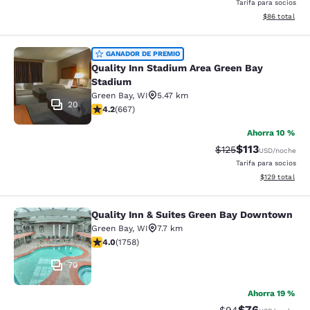
Tarifa para socios
Ver detalles d
$86
total
Quality Inn Stadium Area Green Bay
GANADOR DE PREMIO
Quality Inn Stadium Area Green Bay
Stadium
Green Bay
,
WI
5.47 km
20
calificación de 4.19 estrellas. Muy bueno. 667 reseñas
4.2
(
667
)
Ahorra 10 %
$113
Precio tachado:
Precio con des
$125
USD
/noche
Tarifa para socios
Ver detalles d
$129
total
Quality Inn & Suites Green Bay Downtown
Quality Inn & Suites Green Bay Do
Green Bay
,
WI
7.7 km
calificación de 4.04 estrellas. Muy bueno. 1758 reseña
4.0
(
1758
)
70
Ahorra 19 %
$76
Precio tachado:
Precio con des