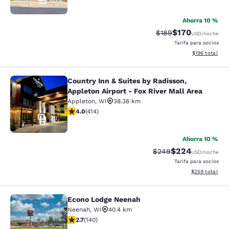
Ahorra 10 %
$170
Precio tachado:
Precio con desc
$189
USD
/noche
Tarifa para socios
Ver detalles d
$196
total
Country Inn & Suites by Radisson,
Country Inn & Suites by Radisson, Ap
Appleton Airport - Fox River Mall Area
Appleton
,
WI
38.36 km
calificación de 3.96 estrellas. Bueno. 414 reseñas
4.0
(
414
)
23
Ahorra 10 %
$224
Precio tachado:
Precio con desc
$249
USD
/noche
Tarifa para socios
Ver detalles de
$259
total
Econo Lodge Neenah
Econo Lodge Neenah
Neenah
,
WI
40.4 km
calificación de 2.7 estrellas. Feria. 140 reseñas
2.7
(
140
)