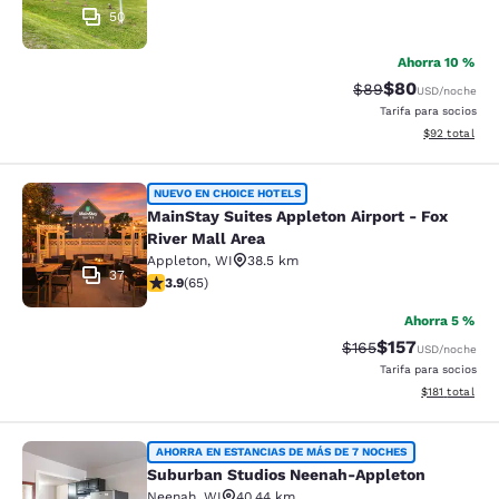
50
Ahorra 10 %
$80
Precio tachado:
Precio con des
$89
USD
/noche
Tarifa para socios
Ver detalles d
$92
total
MainStay Suites Appleton Airport - 
NUEVO EN CHOICE HOTELS
MainStay Suites Appleton Airport - Fox
River Mall Area
Appleton
,
WI
38.5 km
37
calificación de 3.88 estrellas. Bueno. 65 reseñas
3.9
(
65
)
Ahorra 5 %
$157
Precio tachado:
Precio con desc
$165
USD
/noche
Tarifa para socios
Ver detalles d
$181
total
Suburban Studios Neenah-Appleton
AHORRA EN ESTANCIAS DE MÁS DE 7 NOCHES
Suburban Studios Neenah-Appleton
Neenah
,
WI
40.44 km