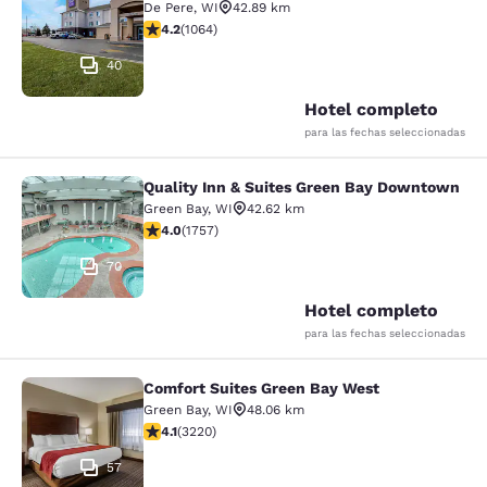
De Pere
,
WI
42.89 km
calificación de 4.2 estrellas. Excelente. 1064 reseñas
4.2
(
1064
)
40
Hotel completo
para las fechas seleccionadas
Quality Inn & Suites Green Bay Downtown
Quality Inn & Suites Green Bay Do
Green Bay
,
WI
42.62 km
calificación de 4.04 estrellas. Muy bueno. 1757 reseña
4.0
(
1757
)
70
Hotel completo
para las fechas seleccionadas
Comfort Suites Green Bay West
Comfort Suites Green Bay West
Green Bay
,
WI
48.06 km
calificación de 4.12 estrellas. Muy bueno. 3220 reseña
4.1
(
3220
)
57