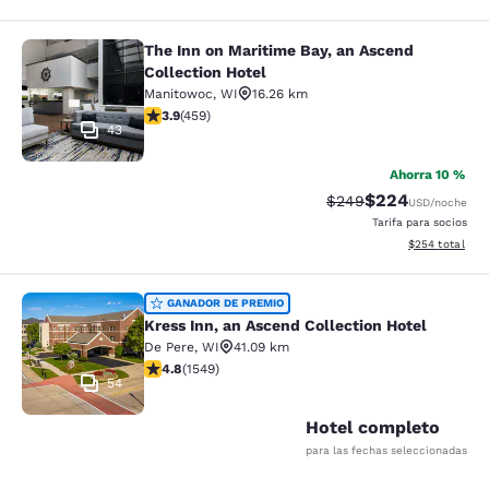
The Inn on Maritime Bay, an Ascend
The Inn on Maritime Bay, an Ascend 
Collection Hotel
Manitowoc
,
WI
16.26 km
calificación de 3.92 estrellas. Bueno. 459 reseñas
3.9
(
459
)
43
Ahorra 10 %
$224
Precio tachado:
Precio con desc
$249
USD
/noche
Tarifa para socios
Ver detalles de
$254
total
Kress Inn, an Ascend Collection Hot
GANADOR DE PREMIO
Kress Inn, an Ascend Collection Hotel
De Pere
,
WI
41.09 km
calificación de 4.84 estrellas. Excepcional. 1549 rese
4.8
(
1549
)
54
Hotel completo
para las fechas seleccionadas