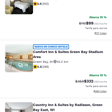
calificación de 3.41 estrellas. Bueno. 350 reseñas
3.4
(
350
)
12
Ahorra 10 %
$99
Precio tachado:
Precio con des
$110
USD
/noche
Tarifa para socios
Ver detalles d
$117
total
Comfort Inn & Suites Green Bay Sta
NUEVO EN CHOICE HOTELS
Comfort Inn & Suites Green Bay Stadium
Area
Green Bay
,
WI
43.2 km
29
calificación de 4.19 estrellas. Muy bueno. 299 reseñas
4.2
(
299
)
Ahorra 10 %
$332
Precio tachado:
Precio con desc
$369
USD
/noche
Tarifa para socios
Ver detalles de
$384
total
Country Inn & Suites by Radisson, Green
Country Inn & Suites by Radisson, G
Bay East, WI