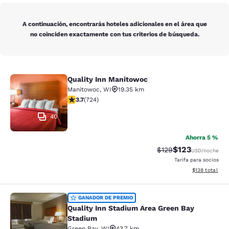
A continuación, encontrarás hoteles adicionales en el área que
no coinciden exactamente con tus criterios de búsqueda.
Quality Inn Manitowoc
Quality Inn Manitowoc
Manitowoc
,
WI
19.35 km
calificación de 3.71 estrellas. Bueno. 724 reseñas
3.7
(
724
)
40
Ahorra 5 %
$123
Precio tachado:
Precio con desc
$129
USD
/noche
Tarifa para socios
Ver detalles d
$138
total
Quality Inn Stadium Area Green Bay
GANADOR DE PREMIO
Quality Inn Stadium Area Green Bay
Stadium
Green Bay
,
WI
43.7 km