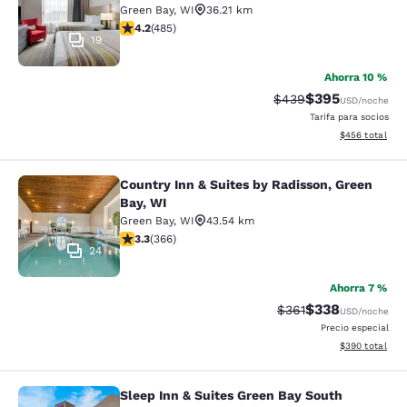
Green Bay
,
WI
36.21 km
calificación de 4.15 estrellas. Muy bueno. 485 reseñas
4.2
(
485
)
19
Ahorra 10 %
$395
Precio tachado:
Precio con desc
$439
USD
/noche
Tarifa para socios
Ver detalles de
$456
total
Country Inn & Suites by Radisson, Green
Country Inn & Suites by Radisson, G
Bay, WI
Green Bay
,
WI
43.54 km
calificación de 3.28 estrellas. Bueno. 366 reseñas
3.3
(
366
)
24
Ahorra 7 %
$338
Precio tachado:
Precio con desc
$361
USD
/noche
Precio especial
Ver detalles de
$390
total
Sleep Inn & Suites Green Bay South
Sleep Inn & Suites Green Bay South