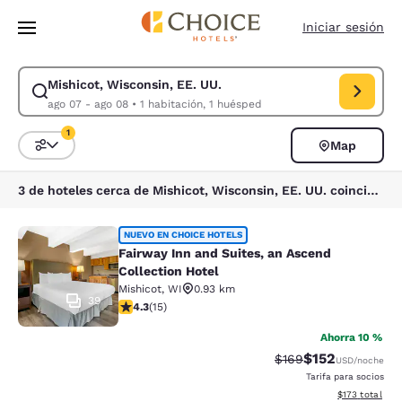
Carga completa
Pasar A Contenido Principal
Iniciar sesión
Mishicot, Wisconsin, EE. UU.
Modificar la búsqueda de Mishicot, Wisconsin, EE. UU.. Fecha de check
ago 07 - ago 08
•
1 habitación, 1 huésped
1
Map
Ordenar y filtrar
1 filtro seleccionado actualmente
3 de hoteles cerca de Mishicot, Wisconsin, EE. UU. coinciden con tus filtros
Fairway Inn and Suites, an Ascend C
NUEVO EN CHOICE HOTELS
Fairway Inn and Suites, an Ascend
Collection Hotel
Mishicot
,
WI
0.93 km
39
calificación de 4.27 estrellas. Excelente. 15 reseñas
4.3
(
15
)
Ahorra 10 %
$152
Precio tachado:
Precio con desc
$169
USD
/noche
Tarifa para socios
Ver detalles d
$173
total