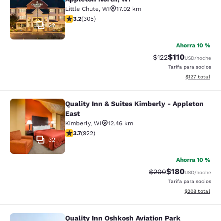
Little Chute
,
WI
17.02 km
calificación de 3.24 estrellas. Bueno. 305 reseñas
3.2
(
305
)
22
Ahorra 10 %
$110
Precio tachado:
Precio con des
$122
USD
/noche
Tarifa para socios
Ver detalles d
$127
total
Quality Inn & Suites Kimberly - Appleton
Quality Inn & Suites Kimberly - App
East
Kimberly
,
WI
12.46 km
calificación de 3.74 estrellas. Bueno. 922 reseñas
3.7
(
922
)
32
Ahorra 10 %
$180
Precio tachado:
Precio con desc
$200
USD
/noche
Tarifa para socios
Ver detalles de
$208
total
Quality Inn Oshkosh Aviation Park