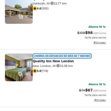
Quality Inn Oshkosh Aviation Park
Oshkosh
,
WI
22.77 km
calificación de 4.01 estrellas. Muy bueno. 305 reseñas
4.0
(
305
)
41
Ahorra 10 %
$98
Precio tachado:
Precio con des
$109
USD
/noche
Tarifa para socios
Ver detalles d
$113
total
Quality Inn New London
AHORRA EN ESTANCIAS DE MÁS DE 7 NOCHES
Quality Inn New London
New London
,
WI
33.38 km
calificación de 4.03 estrellas. Muy bueno. 178 reseñas
4.0
(
178
)
35
Ahorra 10 %
$67
Precio tachado:
Precio con des
$74
USD
/noche
Tarifa para socios
Ver detalles 
$74
total