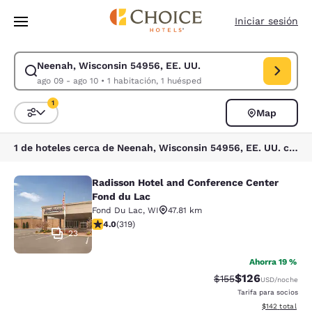
Carga completa
Pasar A Contenido Principal
Iniciar sesión
Neenah, Wisconsin 54956, EE. UU.
Modificar la búsqueda de Neenah, Wisconsin 54956, EE. UU.. Fecha de 
ago 09 - ago 10
•
1 habitación, 1 huésped
1
Map
Ordenar y filtrar
1 filtro seleccionado actualmente
1 de hoteles cerca de Neenah, Wisconsin 54956, EE. UU. coinciden con tus filtros
Radisson Hotel and Conference Center
Radisson Hotel and Conference Cen
Fond du Lac
Fond Du Lac
,
WI
47.81 km
calificación de 4.05 estrellas. Muy bueno. 319 reseñas
4.0
(
319
)
23
Ahorra 19 %
$126
Precio tachado:
Precio con desc
$155
USD
/noche
Tarifa para socios
Ver detalles d
$142
total