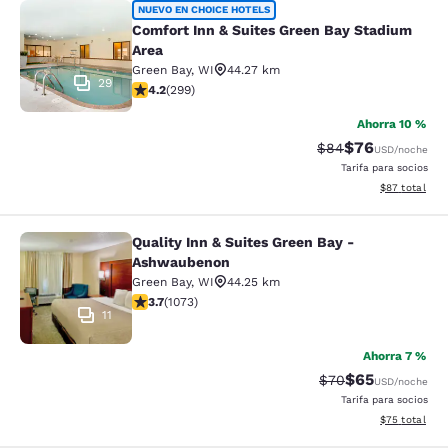
Comfort Inn & Suites Green Bay Sta
NUEVO EN CHOICE HOTELS
Comfort Inn & Suites Green Bay Stadium
Area
Green Bay
,
WI
44.27 km
29
calificación de 4.19 estrellas. Muy bueno. 299 reseñas
4.2
(
299
)
Ahorra 10 %
$76
Precio tachado:
Precio con des
$84
USD
/noche
Tarifa para socios
Ver detalles d
$87
total
Quality Inn & Suites Green Bay -
Quality Inn & Suites Green Bay - A
Ashwaubenon
Green Bay
,
WI
44.25 km
calificación de 3.66 estrellas. Bueno. 1073 reseñas
3.7
(
1073
)
11
Ahorra 7 %
$65
Precio tachado:
Precio con des
$70
USD
/noche
Tarifa para socios
Ver detalles d
$75
total