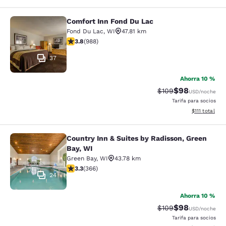
Comfort Inn Fond Du Lac
Comfort Inn Fond Du Lac
Fond Du Lac
,
WI
47.81 km
calificación de 3.79 estrellas. Bueno. 988 reseñas
3.8
(
988
)
37
Ahorra 10 %
$98
Precio tachado:
Precio con des
$109
USD
/noche
Tarifa para socios
Ver detalles d
$111
total
Country Inn & Suites by Radisson, Green
Country Inn & Suites by Radisson, G
Bay, WI
Green Bay
,
WI
43.78 km
calificación de 3.28 estrellas. Bueno. 366 reseñas
3.3
(
366
)
24
Ahorra 10 %
$98
Precio tachado:
Precio con des
$109
USD
/noche
Tarifa para socios