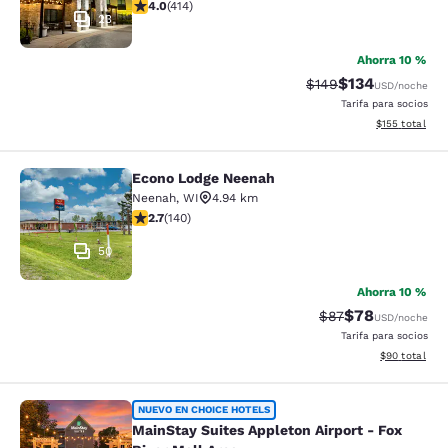
calificación de 3.96 estrellas. Bueno. 414 reseñas
4.0
(
414
)
23
Ahorra 10 %
$134
Precio tachado:
Precio con desc
$149
USD
/noche
Tarifa para socios
Ver detalles d
$155
total
Econo Lodge Neenah
Econo Lodge Neenah
Neenah
,
WI
4.94 km
calificación de 2.7 estrellas. Feria. 140 reseñas
2.7
(
140
)
50
Ahorra 10 %
$78
Precio tachado:
Precio con des
$87
USD
/noche
Tarifa para socios
Ver detalles d
$90
total
MainStay Suites Appleton Airport - 
NUEVO EN CHOICE HOTELS
MainStay Suites Appleton Airport - Fox