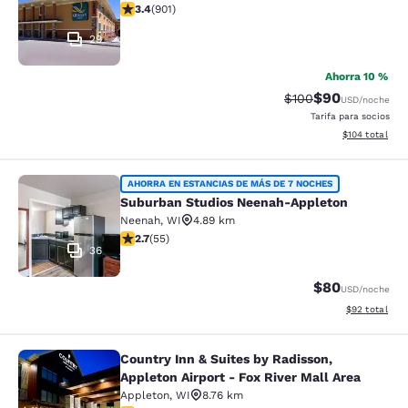
calificación de 3.41 estrellas. Bueno. 901 reseñas
3.4
(
901
)
29
Ahorra 10 %
$90
Precio tachado:
Precio con des
$100
USD
/noche
Tarifa para socios
Ver detalles d
$104
total
Suburban Studios Neenah-Appleton
AHORRA EN ESTANCIAS DE MÁS DE 7 NOCHES
Suburban Studios Neenah-Appleton
Neenah
,
WI
4.89 km
calificación de 2.71 estrellas. Feria. 55 reseñas
2.7
(
55
)
36
$80
USD
/noche
Ver detalles d
$92
total
Country Inn & Suites by Radisson,
Country Inn & Suites by Radisson, Ap
Appleton Airport - Fox River Mall Area
Appleton
,
WI
8.76 km