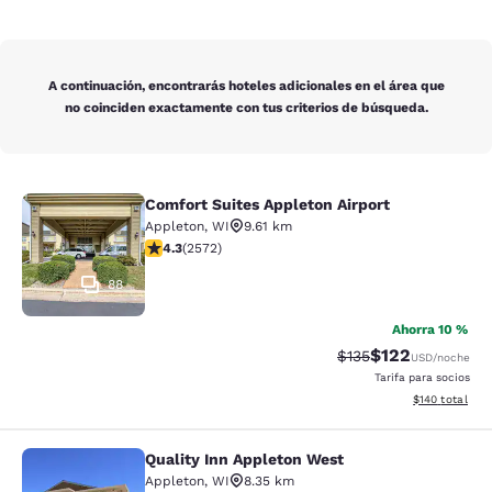
A continuación, encontrarás hoteles adicionales en el área que
no coinciden exactamente con tus criterios de búsqueda.
Comfort Suites Appleton Airport
Comfort Suites Appleton Airport
Appleton
,
WI
9.61 km
calificación de 4.25 estrellas. Excelente. 2572 reseña
4.3
(
2572
)
88
Ahorra 10 %
$122
Precio tachado:
Precio con desc
$135
USD
/noche
Tarifa para socios
Ver detalles d
$140
total
Quality Inn Appleton West
Quality Inn Appleton West
Appleton
,
WI
8.35 km