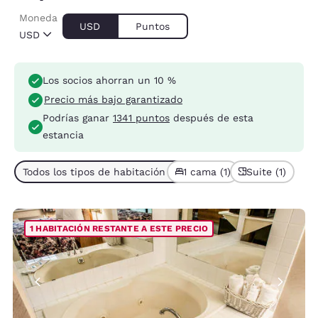
Moneda
USD
Puntos
USD
Los socios ahorran un 10 %
Precio más bajo garantizado
Podrías ganar
1341 puntos
después de esta
estancia
Todos los tipos de habitación (1)
1 cama (1)
Suite (1)
1 HABITACIÓN RESTANTE A ESTE PRECIO