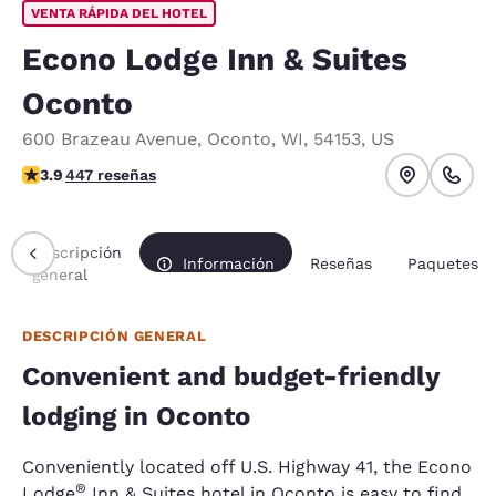
VENTA RÁPIDA DEL HOTEL
Econo Lodge Inn & Suites
Oconto
600 Brazeau Avenue
,
Oconto
,
WI
,
54153
,
US
calificación de 3.91 estrellas. Bueno.
3.9
447 reseñas
Descripción
Información
Reseñas
Paquetes
general
DESCRIPCIÓN GENERAL
Convenient and budget-friendly
lodging in Oconto
Conveniently located off U.S. Highway 41, the Econo
®
Lodge
Inn & Suites hotel in Oconto is easy to find,