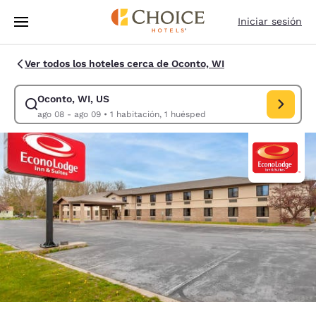
Carga completa
Pasar A Contenido Principal
Iniciar sesión
Ver todos los hoteles cerca de Oconto, WI
Oconto, WI, US
Modificar la búsqueda de Oconto, WI, US. Fecha de check-in ago 08, F
ago 08 - ago 09
•
1 habitación, 1 huésped