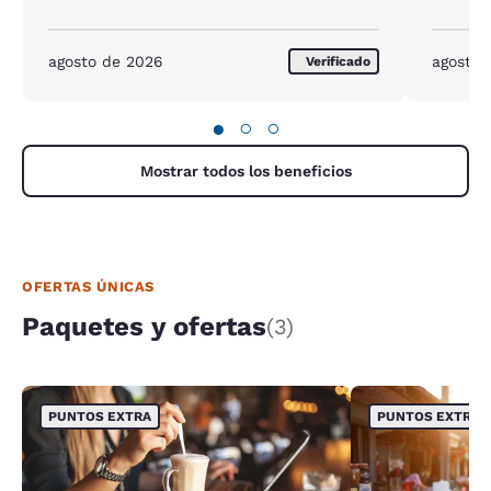
agosto de 2026
agosto 
Verificado
●
○
○
Mostrar todos los beneficios
OFERTAS ÚNICAS
Paquetes y ofertas
(3)
PUNTOS EXTRA
PUNTOS EXTRA