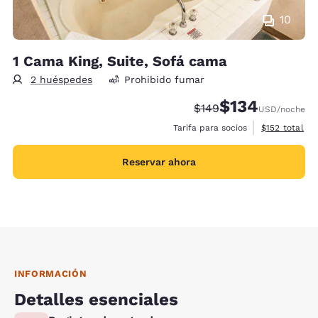
10
1 Cama King, Suite, Sofá cama
2 huéspedes
Prohibido fumar
$134
Precio tachado:
Precio con descu
$149
USD
/noche
Ver detalles 
Tarifa para socios
$152
total
Reservar ahora
INFORMACIÓN
Detalles esenciales