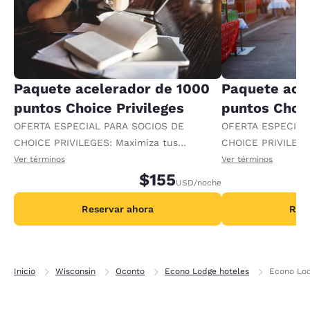
Paquete acelerador de 1000
Paquete ace
puntos Choice Privileges
puntos Choic
OFERTA ESPECIAL PARA SOCIOS DE
OFERTA ESPECIAL
CHOICE PRIVILEGES: Maximiza tus
CHOICE PRIVILEGE
recompensas al recibir 1000 puntos
recompensas al re
Ver términos
Ver términos
adicionales por noche.
$155
adicionales por no
USD
/noche
Reservar ahora
Rese
Inicio
Wisconsin
Oconto
Econo Lodge hoteles
Econo Lod