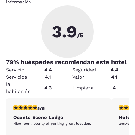
información
3.9
/5
79
% huéspedes recomiendan este hotel
Servicio
4.4
Seguridad
4.4
Servicios
4.1
Valor
4.1
la
4.3
Limpieza
4
habitación
calificación de 5 estrellas. Excepcional. 1 reseña
calificac
5/5
Oconto Econo Lodge
Hotel 
Nice room, plenty of parking, great location.
answers 