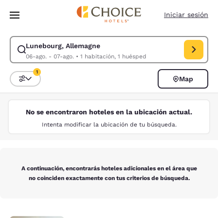
Carga completa
Pasar A Contenido Principal
Iniciar sesión
Lunebourg, Allemagne
Modificar la búsqueda de Lunebourg, Allemagne. Fecha de check-in 06-
06-ago. - 07-ago.
•
1 habitación, 1 huésped
1
Map
Ordenar y filtrar
1 filtro seleccionado actualmente
No se encontraron hoteles en la ubicación actual.
Intenta modificar la ubicación de tu búsqueda.
A continuación, encontrarás hoteles adicionales en el área que
no coinciden exactamente con tus criterios de búsqueda.