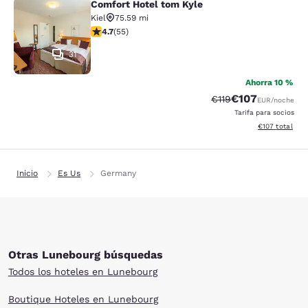
Comfort Hotel tom Kyle
Comfort Hotel tom Kyle
Kiel
75.59 mi
calificación de 4.69 estrellas. Excepcional. 55 reseñas
4.7
(
55
)
31
Ahorra 10 %
€107
Precio tachado:
Precio con desc
€119
EUR
/noche
Tarifa para socios
Ver detalles de
€107
total
Inicio
Es Us
Germany
Otras Lunebourg búsquedas
Todos los hoteles en Lunebourg
Boutique Hoteles en Lunebourg