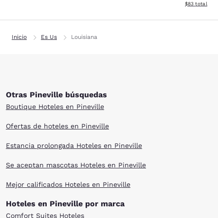
Ver detalles d
$83
total
Inicio
Es Us
Louisiana
Otras Pineville búsquedas
Boutique Hoteles en Pineville
Ofertas de hoteles en Pineville
Estancia prolongada Hoteles en Pineville
Se aceptan mascotas Hoteles en Pineville
Mejor calificados Hoteles en Pineville
Hoteles en Pineville por marca
Comfort Suites Hoteles