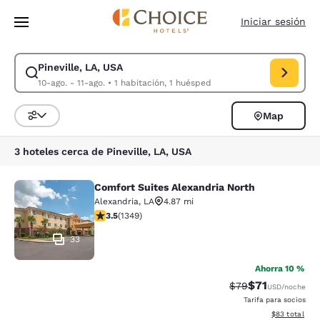
Carga completa
Pasar A Contenido Principal
Iniciar sesión
Pineville, LA, USA
Modificar la búsqueda de Pineville, LA, USA. Fecha de check-in 10-ago.
10-ago. - 11-ago.
•
1 habitación, 1 huésped
Map
Ordenar y filtrar
3 hoteles cerca de Pineville, LA, USA
Comfort Suites Alexandria North
Comfort Suites Alexandria North
Alexandria
,
LA
4.87 mi
calificación de 3.51 estrellas. Bueno. 1349 reseñas
3.5
(
1349
)
33
Ahorra 10 %
$71
Precio tachado:
Precio con de
$79
USD
/noche
Tarifa para socios
Ver detalles d
$83
total