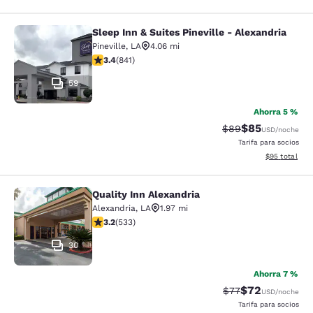
Sleep Inn & Suites Pineville - Alexandria
Sleep Inn & Suites Pineville - Alexa
Pineville
,
LA
4.06 mi
calificación de 3.4 estrellas. Bueno. 841 reseñas
3.4
(
841
)
59
Ahorra 5 %
$85
Precio tachado:
Precio con des
$89
USD
/noche
Tarifa para socios
Ver detalles d
$95
total
Quality Inn Alexandria
Quality Inn Alexandria
Alexandria
,
LA
1.97 mi
calificación de 3.18 estrellas. Bueno. 533 reseñas
3.2
(
533
)
30
Ahorra 7 %
$72
Precio tachado:
Precio con des
$77
USD
/noche
Tarifa para socios