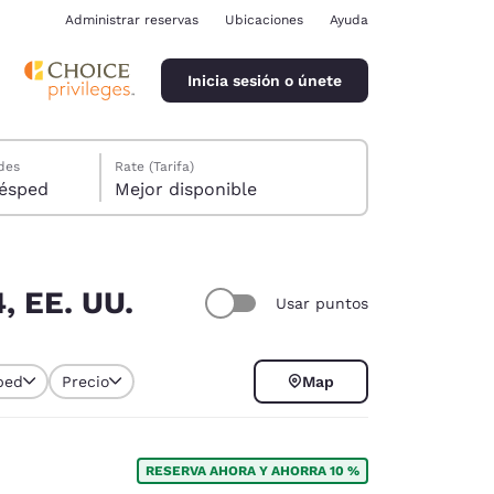
Administrar reservas
Ubicaciones
Ayuda
Inicia sesión o únete
des
Rate (Tarifa)
ión, 1 huésped
Mejor disponible
, EE. UU.
Usar puntos
ina
ped
Precio
Map
RESERVA AHORA Y AHORRA 10 %