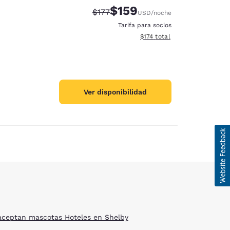
$159
Precio tachado:
Precio con descuento:
$177
USD
/noche
Tarifa para socios
Ver detalles del total estima
$174
total
Ver disponibilidad
d
aceptan mascotas Hoteles en Shelby