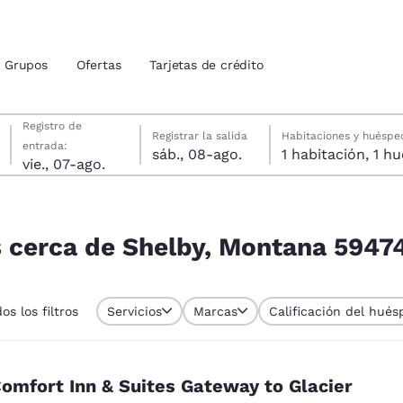
Grupos
Ofertas
Tarjetas de crédito
viernes, 7 de agosto
sábado, 8 de agosto
sábado, 8 de agosto fecha de check-out seleccionada
viernes, 7 de agosto fecha de check-in seleccionada
Registro de
Registrar la salida
Habitaciones y huéspe
entrada:
sáb., 08-ago.
1 habitac
ión actuales
vie., 07-ago.
idos
ana 59474, EE. UU.
u idioma preferido
s cerca de Shelby, Montana 59474
tes
Estados Unidos
América Lat
Español
Español
os los filtros
Servicios
Marcas
Calificación del hués
atina
Latin America
Canada
English
English
omfort Inn & Suites Gateway to Glacier