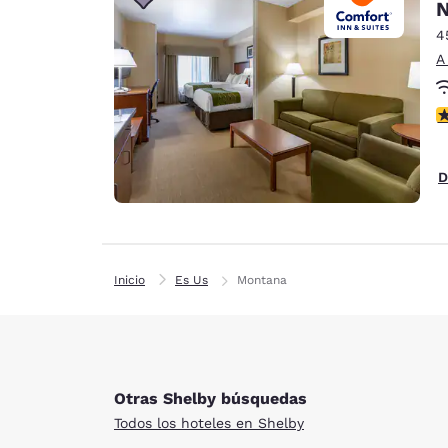
Canada
N
Français
4
Europa
A
Deutschla
c
Deutsch
Spain
D
English
Ireland
English
Inicio
Es Us
Montana
United Ki
English
Asia-Pacífico
Australia
Otras Shelby búsquedas
English
Todos los hoteles en Shelby