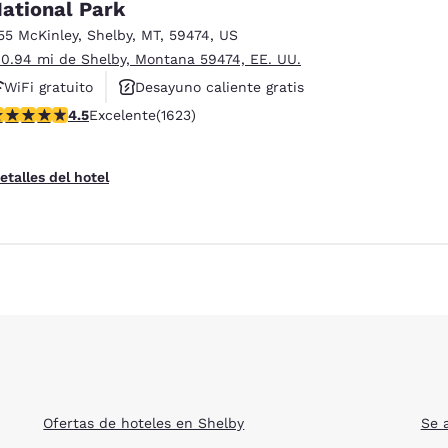
México
Mexico
ational Park
Español
English
55 McKinley
,
Shelby
,
MT
,
59474
,
US
 0.94 mi de Shelby, Montana 59474, EE. UU.
WiFi gratuito
Desayuno caliente gratis
nd
Germany
España
alificación de 4.47 estrellas. Excelente. 1623 reseñas
4.5
Excelente
(1623)
English
Español
Se aceptan mascotas
France
France
etalles del hotel
Français
English
Italia
Italy
Italiano
English
ngdom
India
New Zealan
English
English
Ofertas de hoteles en Shelby
Se 