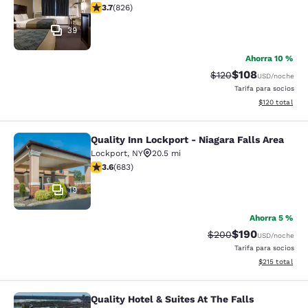
calificación de 3.69 estrellas. Bueno. 826 reseñas
3.7
(
826
)
39
Ahorra 10 %
$108
Precio tachado:
Precio con desc
$120
USD
/noche
Tarifa para socios
Ver detalles d
$120
total
Quality Inn Lockport - Niagara Falls Area
Quality Inn Lockport - Niagara Falls
Lockport
,
NY
20.5 mi
calificación de 3.59 estrellas. Bueno. 683 reseñas
3.6
(
683
)
19
Ahorra 5 %
$190
Precio tachado:
Precio con desc
$200
USD
/noche
Tarifa para socios
Ver detalles d
$215
total
Quality Hotel & Suites At The Falls
Quality Hotel & Suites At The Falls