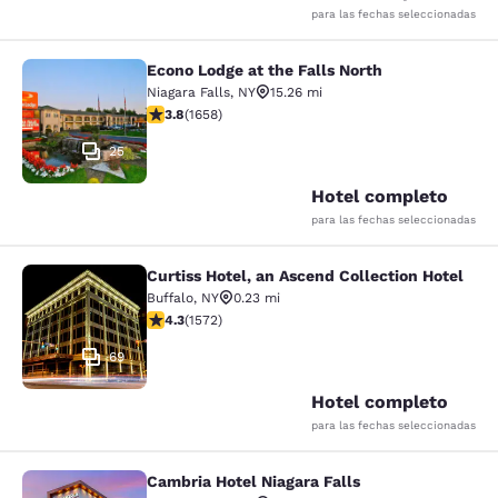
para las fechas seleccionadas
Econo Lodge at the Falls North
Econo Lodge at the Falls North
Niagara Falls
,
NY
15.26 mi
calificación de 3.77 estrellas. Bueno. 1658 reseñas
3.8
(
1658
)
25
Hotel completo
para las fechas seleccionadas
Curtiss Hotel, an Ascend Collection Hotel
Curtiss Hotel, an Ascend Collection
Buffalo
,
NY
0.23 mi
calificación de 4.32 estrellas. Excelente. 1572 reseñas
4.3
(
1572
)
69
Hotel completo
para las fechas seleccionadas
Cambria Hotel Niagara Falls
Cambria Hotel Niagara Falls