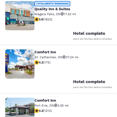
Quality Inn & Suites
TOTALMENTE RENOVADO
Quality Inn & Suites
Niagara Falls
,
ON
17.33 mi
calificación de 2.96 estrellas. Feria. 1823 reseñas
3.0
(
1823
)
65
Hotel completo
para las fechas seleccionadas
Comfort Inn
Comfort Inn
St. Catharines
,
ON
27.24 mi
calificación de 4.22 estrellas. Excelente. 175 reseñas
4.2
(
175
)
16
Hotel completo
para las fechas seleccionadas
Comfort Inn
Comfort Inn
Fort Erie
,
ON
3.05 mi
calificación de 4.16 estrellas. Muy bueno. 1213 reseñas
4.2
(
1213
)