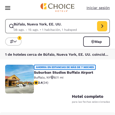
Carga completa
Pasar A Contenido Principal
Iniciar sesión
Búfalo, Nueva York, EE. UU.
Modificar la búsqueda de Búfalo, Nueva York, EE. UU.. Fecha de check-
08-ago. - 15-ago.
•
1 habitación, 1 huésped
1
Map
Ordenar y filtrar
1 filtro seleccionado actualmente
1 de hoteles cerca de Búfalo, Nueva York, EE. UU. coinciden con tus filtros
Suburban Studios Buffalo Airport
AHORRA EN ESTANCIAS DE MÁS DE 7 NOCHES
Suburban Studios Buffalo Airport
Buffalo
,
NY
8.11 mi
calificación de 2.35 estrellas. Feria. 34 reseñas
2.4
(
34
)
44
Hotel completo
para las fechas seleccionadas