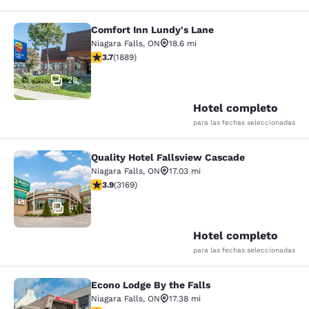
Comfort Inn Lundy's Lane
Comfort Inn Lundy's Lane
Niagara Falls
,
ON
18.6 mi
calificación de 3.67 estrellas. Bueno. 1889 reseñas
3.7
(
1889
)
28
Hotel completo
para las fechas seleccionadas
Quality Hotel Fallsview Cascade
Quality Hotel Fallsview Cascade
Niagara Falls
,
ON
17.03 mi
calificación de 3.9 estrellas. Bueno. 3169 reseñas
3.9
(
3169
)
41
Hotel completo
para las fechas seleccionadas
Econo Lodge By the Falls
Econo Lodge By the Falls
Niagara Falls
,
ON
17.38 mi