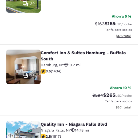
30
Ahorra 5 %
$155
Precio tachado:
Precio con desc
$163
USD
/noche
Tarifa para socios
Ver detalles d
$176
total
Comfort Inn & Suites Hamburg - Buffalo
Comfort Inn & Suites Hamburg - Buf
South
Hamburg
,
NY
10.2 mi
calificación de 3.45 estrellas. Bueno. 1434 reseñas
3.5
(
1434
)
24
Ahorra 10 %
$265
Precio tachado:
Precio con desc
$294
USD
/noche
Tarifa para socios
Ver detalles d
$301
total
Quality Inn - Niagara Falls Blvd
Quality Inn - Niagara Falls Blvd
Niagara Falls
,
NY
14.78 mi
calificación de 2.8 estrellas. Feria. 1917 reseñas
2.8
(
1917
)