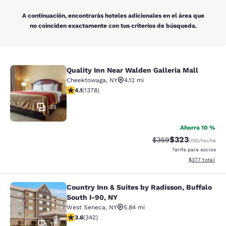
A continuación, encontrarás hoteles adicionales en el área que
no coinciden exactamente con tus criterios de búsqueda.
Quality Inn Near Walden Galleria Mall
Quality Inn Near Walden Galleria Ma
Cheektowaga
,
NY
4.12 mi
calificación de 4.12 estrellas. Muy bueno. 1378 reseña
4.1
(
1378
)
35
Ahorra 10 %
$323
Precio tachado:
Precio con desc
$359
USD
/noche
Tarifa para socios
Ver detalles de
$377
total
Country Inn & Suites by Radisson, Buffalo
Country Inn & Suites by Radisson, B
South I-90, NY
West Seneca
,
NY
5.84 mi
calificación de 3.64 estrellas. Bueno. 342 reseñas
3.6
(
342
)
17