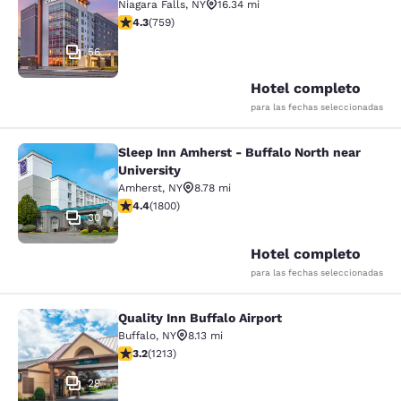
Niagara Falls
,
NY
16.34 mi
calificación de 4.26 estrellas. Excelente. 759 reseñas
4.3
(
759
)
56
Hotel completo
para las fechas seleccionadas
Sleep Inn Amherst - Buffalo North near
Sleep Inn Amherst - Buffalo North n
University
Amherst
,
NY
8.78 mi
calificación de 4.38 estrellas. Excelente. 1800 reseñas
4.4
(
1800
)
30
Hotel completo
para las fechas seleccionadas
Quality Inn Buffalo Airport
Quality Inn Buffalo Airport
Buffalo
,
NY
8.13 mi
calificación de 3.2 estrellas. Bueno. 1213 reseñas
3.2
(
1213
)
29