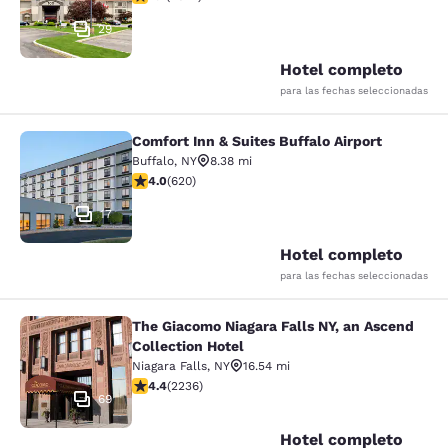
29
Hotel completo
para las fechas seleccionadas
Comfort Inn & Suites Buffalo Airport
Comfort Inn & Suites Buffalo Airport
Buffalo
,
NY
8.38 mi
calificación de 3.96 estrellas. Bueno. 620 reseñas
4.0
(
620
)
17
Hotel completo
para las fechas seleccionadas
The Giacomo Niagara Falls NY, an Ascend
The Giacomo Niagara Falls NY, an A
Collection Hotel
Niagara Falls
,
NY
16.54 mi
calificación de 4.37 estrellas. Excelente. 2236 reseña
4.4
(
2236
)
69
Hotel completo