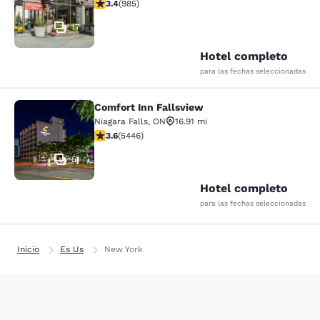
calificación de 3.37 estrellas. Bueno. 985 reseñas
3.4
(
985
)
17
Hotel completo
para las fechas seleccionadas
Comfort Inn Fallsview
Comfort Inn Fallsview
Niagara Falls
,
ON
16.91 mi
calificación de 3.63 estrellas. Bueno. 5446 reseñas
3.6
(
5446
)
51
Hotel completo
para las fechas seleccionadas
Inicio
Es Us
New York