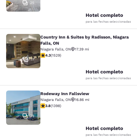
25
Hotel completo
para las fechas seleccionadas
Country Inn & Suites by Radisson, Niagara
Country Inn & Suites by Radisson, N
Falls, ON
Niagara Falls
,
ON
17.39 mi
calificación de 4.32 estrellas. Excelente. 1529 reseñas
4.3
(
1529
)
17
Hotel completo
para las fechas seleccionadas
Rodeway Inn Fallsview
Rodeway Inn Fallsview
Niagara Falls
,
ON
16.86 mi
calificación de 3.84 estrellas. Bueno. 1398 reseñas
3.8
(
1398
)
29
Hotel completo
para las fechas seleccionadas