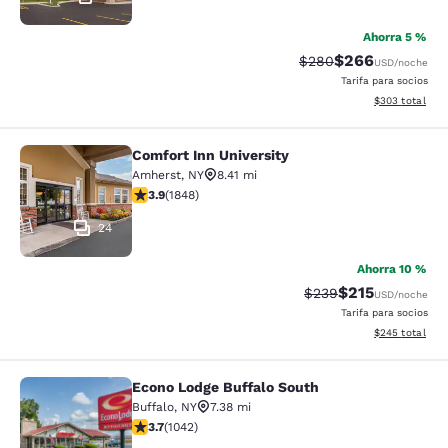
Ahorra 5 %
$266
Precio tachado:
Precio con desc
$280
USD
/noche
Tarifa para socios
Ver detalles de
$303
total
Comfort Inn University
Comfort Inn University
Amherst
,
NY
8.41 mi
calificación de 3.88 estrellas. Bueno. 1848 reseñas
3.9
(
1848
)
24
Ahorra 10 %
$215
Precio tachado:
Precio con desc
$239
USD
/noche
Tarifa para socios
Ver detalles de
$245
total
Econo Lodge Buffalo South
Econo Lodge Buffalo South
Buffalo
,
NY
7.38 mi
calificación de 3.66 estrellas. Bueno. 1042 reseñas
3.7
(
1042
)