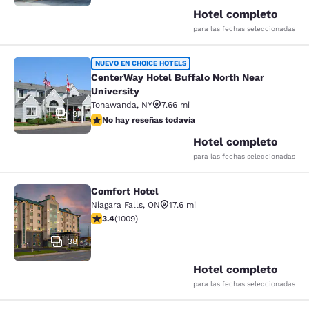
Hotel completo
para las fechas seleccionadas
CenterWay Hotel Buffalo North Near
NUEVO EN CHOICE HOTELS
CenterWay Hotel Buffalo North Near
University
Tonawanda
,
NY
7.66 mi
9
No hay reseñas todavía
No hay reseñas todavía
Hotel completo
para las fechas seleccionadas
Comfort Hotel
Comfort Hotel
Niagara Falls
,
ON
17.6 mi
calificación de 3.4 estrellas. Bueno. 1009 reseñas
3.4
(
1009
)
38
Hotel completo
para las fechas seleccionadas