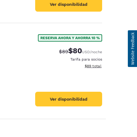
Ver disponibilidad
RESERVA AHORA Y AHORRA 10 %
$80
Precio tachado:
Precio con descuento:
$89
USD
/noche
Tarifa para socios
Ver detalles del total estim
$89
total
Ver disponibilidad