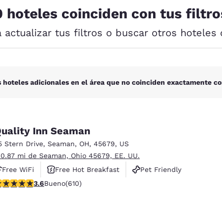
México
Mexico
0 hoteles coinciden con tus filtro
Español
English
a actualizar tus filtros o buscar otros hoteles 
nd
Germany
España
English
Español
France
France
 hoteles adicionales en el área que no coinciden exactamente co
Français
English
Italia
Italy
Italiano
English
uality Inn Seaman
5 Stern Drive
,
Seaman
,
OH
,
45679
,
US
ngdom
 0.87 mi de Seaman, Ohio 45679, EE. UU.
Free WiFi
Free Hot Breakfast
Pet Friendly
alificación de 3.58 estrellas. Bueno. 610 reseñas
3.6
Bueno
(610)
India
New Zealan
English
English