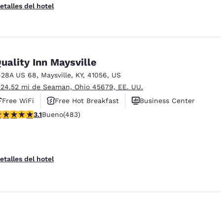
etalles del hotel
uality Inn Maysville
428A US 68
,
Maysville
,
KY
,
41056
,
US
 24.52 mi de Seaman, Ohio 45679, EE. UU.
Free WiFi
Free Hot Breakfast
Business Center
alificación de 3.11 estrellas. Bueno. 483 reseñas
3.1
Bueno
(483)
etalles del hotel