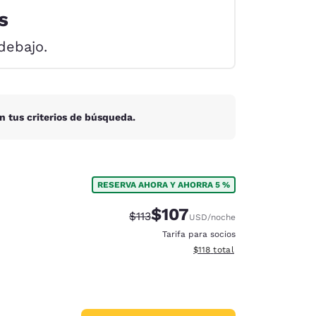
s
debajo.
n tus criterios de búsqueda.
RESERVA AHORA Y AHORRA 5 %
$107
Precio tachado:
Precio con descuento:
$113
USD
/noche
Tarifa para socios
Ver detalles del total estima
$118
total
d