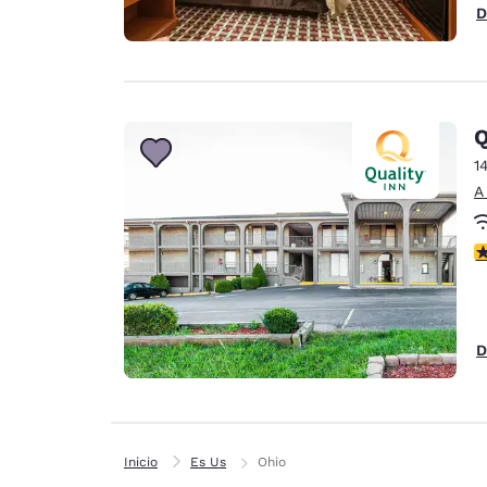
D
Q
1
A
c
D
Inicio
Es Us
Ohio