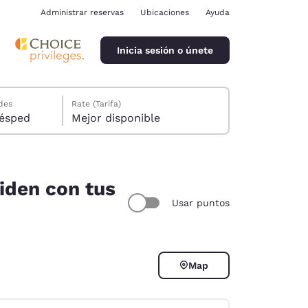
Administrar reservas
Ubicaciones
Ayuda
Inicia sesión o únete
des
Rate (Tarifa)
ión, 1 huésped
Mejor disponible
iden con tus
Usar puntos
ina
Map