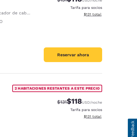
USD
/noche
Tarifa para socios
ador de cabello
Ver detalles del total estima
$131
total
O
Reservar ahora
2 HABITACIONES RESTANTES A ESTE PRECIO
$118
Precio tachado:
Precio con descuento:
$131
USD
/noche
Tarifa para socios
Ver detalles del total estima
$131
total