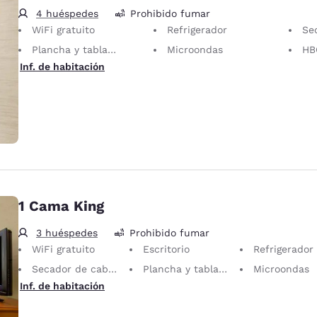
4 huéspedes
Prohibido fumar
WiFi gratuito
Refrigerador
Sec
Plancha y tabla de planchar
Microondas
HB
Inf. de habitación
1 Cama King
3 huéspedes
Prohibido fumar
WiFi gratuito
Escritorio
Refrigerador
Secador de cabello
Plancha y tabla de planchar
Microondas
Inf. de habitación