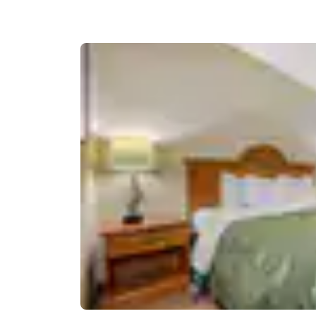
Canada
Français
Europa
Deutschla
Deutsch
Spain
English
Ireland
English
United Ki
English
Asia-Pacífico
Australia
English