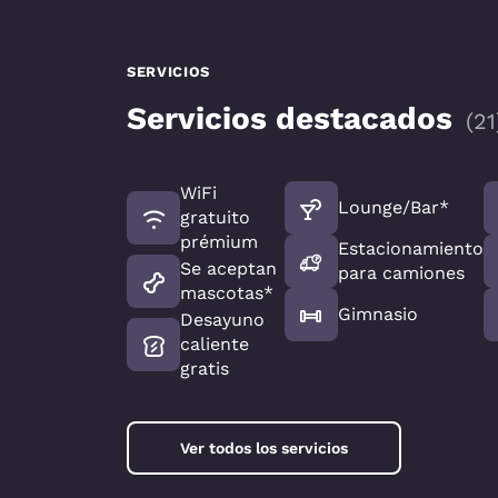
SERVICIOS
Servicios destacados
(
21
WiFi
Lounge/Bar*
gratuito
prémium
Estacionamiento
Se aceptan
para camiones
mascotas*
Gimnasio
Desayuno
caliente
gratis
Ver todos los servicios