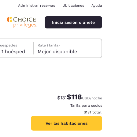
Administrar reservas
Ubicaciones
Ayuda
Inicia sesión o únete
huéspedes
Rate (Tarifa)
1 habitación, 1 huésped
Mejor disponible
$118
Precio tachado:
Precio con descuento:
$131
USD
/noche
ina
Tarifa para socios
Ver detalles del total estima
$131
total
Ver las habitaciones