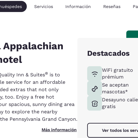
 huéspedes
Servicios
Información
Reseñas
Pa
l Appalachian
Destacados
hotel
WiFi gratuito
®
uality Inn & Suites
is to
prémium
le service for an affordable
Se aceptan
ded extras that not only
mascotas*
, too. Enjoy a free hot
Desayuno cali
ur spacious, sunny dining area
gratis
ay to explore the nearby
 the Pennsylvania Grand Canyon.
Más información
Ver todos los ser