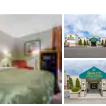
México
Mexico
Español
English
nd
Germany
España
English
Español
France
France
Français
English
Italia
Italy
Italiano
English
ngdom
India
New Zealan
English
English