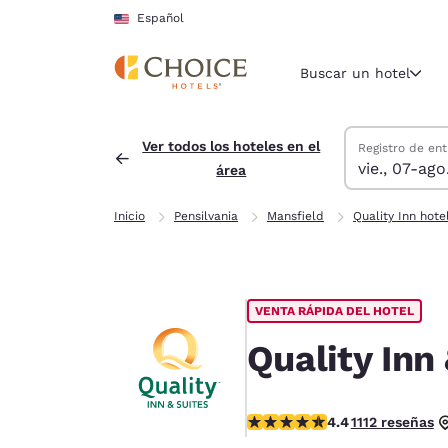
Carga completa
Pasar A Contenido Principal
Español
Buscar un hotel
Buscar hoteles
viernes, 7 de a
sábado, 8 de a
sábado, 8 de a
viernes, 7 de 
Ver todos los hoteles en el
Registro de ent
vie., 07-ago
área
Región y ubicac
Estados Un
Inicio
Pensilvania
Mansfield
Quality Inn hote
Español
Selecciona t
América
VENTA RÁPIDA DEL HOTEL
United Sta
English
Quality Inn
América L
Português
calificación de 4.42 estrellas
4.4
1112 reseñas