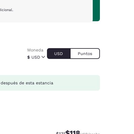
icional.
Moneda
USD
Puntos
$
USD
después de esta estancia
$118
Precio tachado:
Precio con descuento:
$131