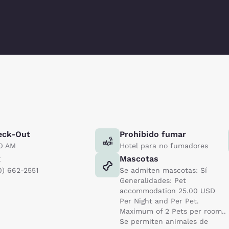
eck-Out
Prohibido fumar
00 AM
Hotel para no fumadores
x
Mascotas
0) 662-2551
Se admiten mascotas: Sí
Generalidades: Pet
accommodation 25.00 USD
Per Night and Per Pet.
Maximum of 2 Pets per room..
Se permiten animales de