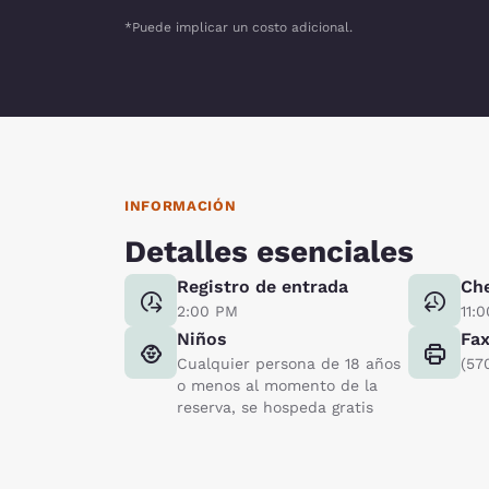
*Puede implicar un costo adicional.
INFORMACIÓN
Detalles esenciales
Registro de entrada
Ch
2:00 PM
11:
Niños
Fa
Cualquier persona de 18 años
(57
o menos al momento de la
reserva, se hospeda gratis