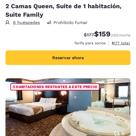
2 Camas Queen, Suite de 1 habitación,
Suite Family
6 huéspedes
Prohibido fumar
$159
Precio tachado:
Precio con descu
$177
USD
/noche
Ver detalles 
Tarifa para socios
$177
total
Reservar ahora
3 HABITACIONES RESTANTES A ESTE PRECIO
5