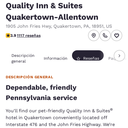
Quality Inn & Suites
Quakertown-Allentown
1905 John Fries Hwy
,
Quakertown
,
PA
,
18951
,
US
calificación de 3.88 estrellas. Bueno.
3.9
1117 reseñas
Descripción
Información
Reseñas
Paquetes
general
DESCRIPCIÓN GENERAL
Dependable, friendly
Pennsylvania service
®
You'll find our pet-friendly Quality Inn & Suites
hotel in Quakertown conveniently located off
Interstate 476 and the John Fries Highway. We’re