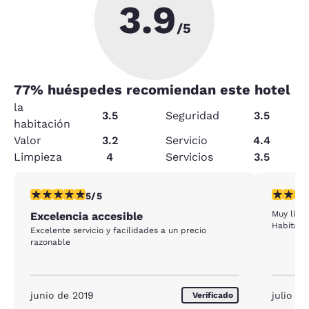
3.9
/5
77
% huéspedes recomiendan este hotel
la
3.5
Seguridad
3.5
habitación
Valor
3.2
Servicio
4.4
Limpieza
4
Servicios
3.5
calificación de 5 estrellas. Excepcional. 1 reseña
calificac
5/5
Muy limp
Excelencia accesible
Habitaci
Excelente servicio y facilidades a un precio
razonable
junio de 2019
julio de
Verificado