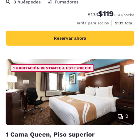
3 huéspedes
Fumadores
$119
Precio tachado:
Precio con descu
$133
USD
/noche
Ver detalles 
Tarifa para socios
$132
total
Reservar ahora
1 HABITACIÓN RESTANTE A ESTE PRECIO
2
1 Cama Queen, Piso superior