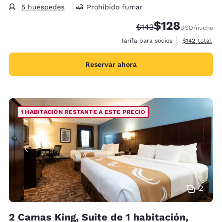
5 huéspedes
Prohibido fumar
$128
Precio tachado:
Precio con descu
$143
USD
/noche
Ver detalles 
Tarifa para socios
$142
total
Reservar ahora
1 HABITACIÓN RESTANTE A ESTE PRECIO
2
2 Camas King, Suite de 1 habitación,