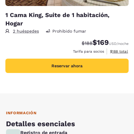
1 Cama King, Suite de 1 habitación,
Hogar
2 huéspedes
Prohibido fumar
$169
Precio tachado:
Precio con descu
$188
USD
/noche
Ver detalles 
Tarifa para socios
$188
total
Reservar ahora
INFORMACIÓN
Detalles esenciales
Registro de entrada