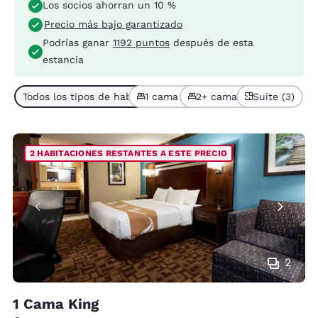
Los socios ahorran un 10 %
Precio más bajo garantizado
Podrías ganar
1192 puntos
después de esta
estancia
Todos los tipos de habitación (8)
1 cama (4)
2+ camas (4)
Suite (3)
2 HABITACIONES RESTANTES A ESTE PRECIO
2
1 Cama King