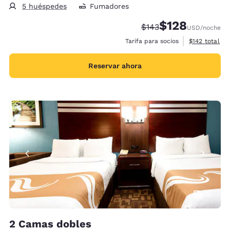
5 huéspedes
Fumadores
$128
Precio tachado:
Precio con descu
$143
USD
/noche
Ver detalles 
Tarifa para socios
$142
total
Reservar ahora
5
2 Camas dobles