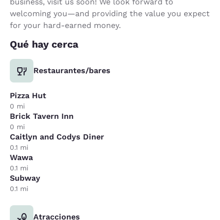
business, visit us soon! We look forward to
welcoming you—and providing the value you expect
for your hard-earned money.
Qué hay cerca
Restaurantes/bares
Pizza Hut
0 mi
Brick Tavern Inn
0 mi
Caitlyn and Codys Diner
0.1 mi
Wawa
0.1 mi
Subway
0.1 mi
Atracciones