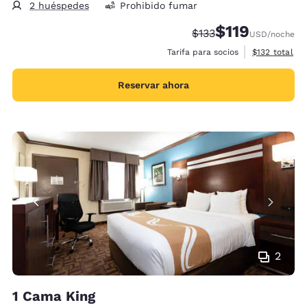
2 huéspedes
Prohibido fumar
$119
Precio tachado:
Precio con descu
$133
USD
/noche
Ver detalles 
Tarifa para socios
$132
total
Reservar ahora
2
1 Cama King