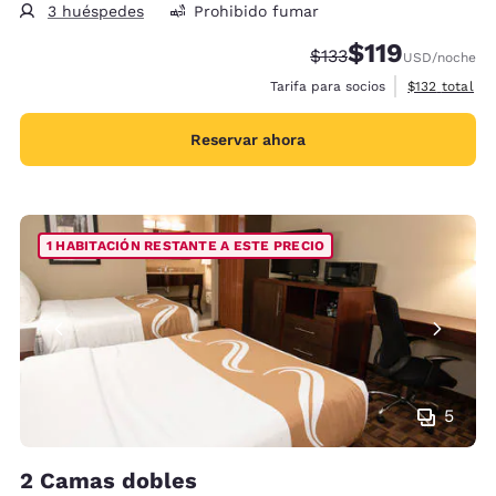
3 huéspedes
Prohibido fumar
$119
Precio tachado:
Precio con descu
$133
USD
/noche
Ver detalles 
Tarifa para socios
$132
total
Reservar ahora
1 HABITACIÓN RESTANTE A ESTE PRECIO
5
2 Camas dobles