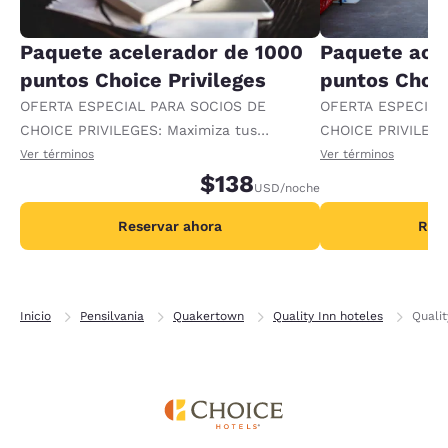
Paquete acelerador de 1000
Paquete ace
puntos Choice Privileges
puntos Choic
OFERTA ESPECIAL PARA SOCIOS DE
OFERTA ESPECIAL
CHOICE PRIVILEGES: Maximiza tus
CHOICE PRIVILEGE
recompensas al recibir 1000 puntos
recompensas al re
Ver términos
Ver términos
adicionales por noche.
$138
adicionales por no
USD
/noche
Reservar ahora
Rese
Inicio
Pensilvania
Quakertown
Quality Inn hoteles
Quali