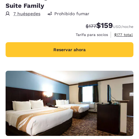
Suite Family
7 huéspedes
Prohibido fumar
$159
Precio tachado:
Precio con descu
$177
USD
/noche
Ver detalles 
Tarifa para socios
$177
total
Reservar ahora