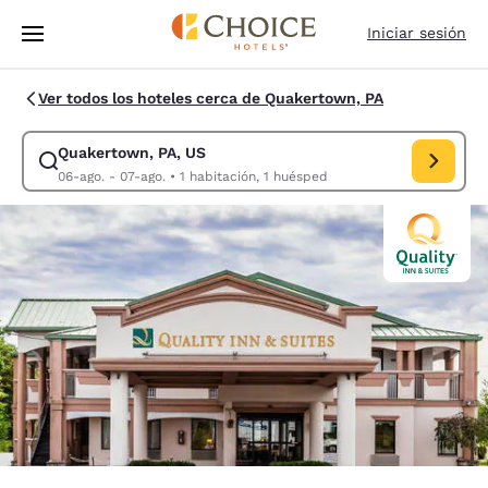
Carga completa
Pasar A Contenido Principal
Iniciar sesión
Ver todos los hoteles cerca de Quakertown, PA
Quakertown, PA, US
Modificar la búsqueda de Quakertown, PA, US. Fecha de check-in 06-ag
06-ago. - 07-ago.
•
1 habitación, 1 huésped