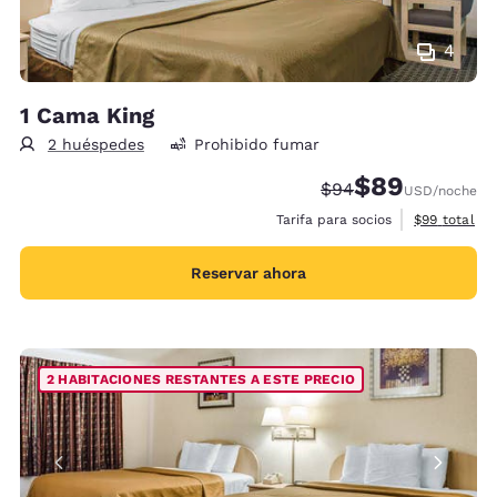
4
1 Cama King
2 huéspedes
Prohibido fumar
$89
Precio tachado:
Precio con desc
$94
USD
/noche
Ver detalles
Tarifa para socios
$99
total
Reservar ahora
2 HABITACIONES RESTANTES A ESTE PRECIO