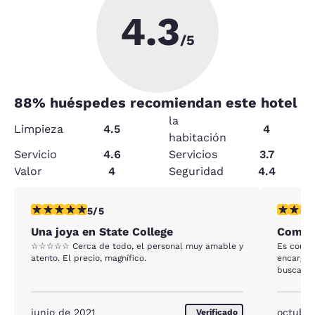
4.3
/5
88
% huéspedes recomiendan este hotel
la
Limpieza
4.5
4
habitación
Servicio
4.6
Servicios
3.7
Valor
4
Seguridad
4.4
calificación de 5 estrellas. Excepcional. 1 reseña
calificac
5/5
Una joya en State College
Como e
☆☆☆☆☆ Cerca de todo, el personal muy amable y
Es como 
atento. El precio, magnífico.
encargad
buscara 
junio de 2021
octubre
Verificado