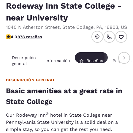
Rodeway Inn State College -
near University
1040 N Atherton Street
,
State College
,
PA
,
16803
,
US
calificación de 4.3 estrellas. Excelente.
4.3
878 reseñas
Descripción
Información
Reseñas
Paquetes
general
DESCRIPCIÓN GENERAL
Basic amenities at a great rate in
State College
®
Our Rodeway Inn
hotel in State College near
Pennsylvania State University is a solid deal on a
simple stay, so you can get the rest you need.