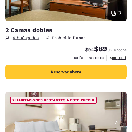
3
2 Camas dobles
4 huéspedes
Prohibido fumar
$89
Precio tachado:
Precio con desc
$94
USD
/noche
Ver detalles
Tarifa para socios
$99
total
Reservar ahora
2 HABITACIONES RESTANTES A ESTE PRECIO