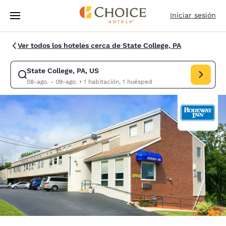
Carga completa
Pasar A Contenido Principal
Iniciar sesión
Ver todos los hoteles cerca de State College, PA
State College, PA, US
Modificar la búsqueda de State College, PA, US. Fecha de check-in 08-
08-ago. - 09-ago.
•
1 habitación, 1 huésped