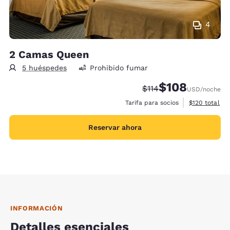
4
2 Camas Queen
5 huéspedes
Prohibido fumar
$108
Precio tachado:
Precio con descu
$114
USD
/noche
Ver detalles 
Tarifa para socios
$120
total
Reservar ahora
INFORMACIÓN
Detalles esenciales