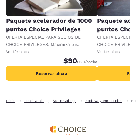
Paquete acelerador de 1000
Paquete ace
puntos Choice Privileges
puntos Choic
OFERTA ESPECIAL PARA SOCIOS DE
OFERTA ESPECIAL
CHOICE PRIVILEGES: Maximiza tus
CHOICE PRIVILEGE
recompensas al recibir 1000 puntos
recompensas al re
Ver términos
Ver términos
adicionales por noche.
$90
adicionales por no
USD
/noche
Reservar ahora
Rese
Inicio
Pensilvania
State College
Rodeway Inn hoteles
Ro