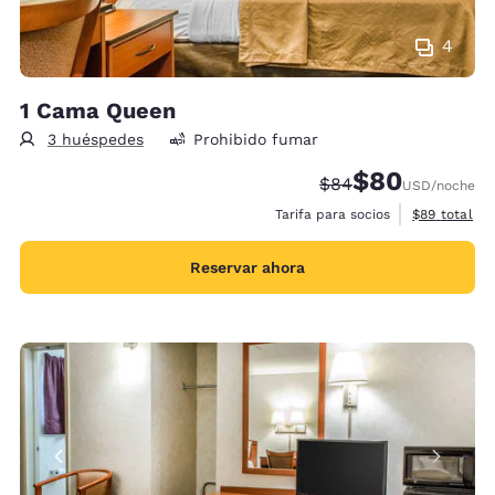
4
1 Cama Queen
3 huéspedes
Prohibido fumar
$80
Precio tachado:
Precio con desc
$84
USD
/noche
Ver detalles
Tarifa para socios
$89
total
Reservar ahora