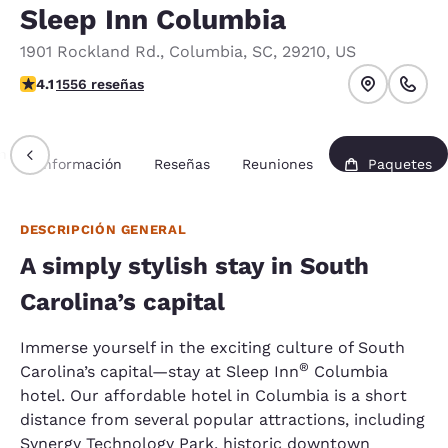
Sleep Inn Columbia
1901 Rockland Rd.
,
Columbia
,
SC
,
29210
,
US
calificación de 4.1 estrellas. Muy bueno.
4.1
1556 reseñas
n
Información
Reseñas
Reuniones
Paquetes
DESCRIPCIÓN GENERAL
A simply stylish stay in South
Carolina’s capital
Immerse yourself in the exciting culture of South
®
Carolina’s capital—stay at Sleep Inn
Columbia
hotel. Our affordable hotel in Columbia is a short
distance from several popular attractions, including
Synergy Technology Park, historic downtown