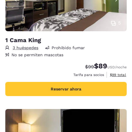
5
1 Cama King
3 huéspedes
Prohibido fumar
No se permiten mascotas
$89
Precio tachado:
Precio con desc
$99
USD
/noche
Ver detalles
Tarifa para socios
$99
total
Reservar ahora