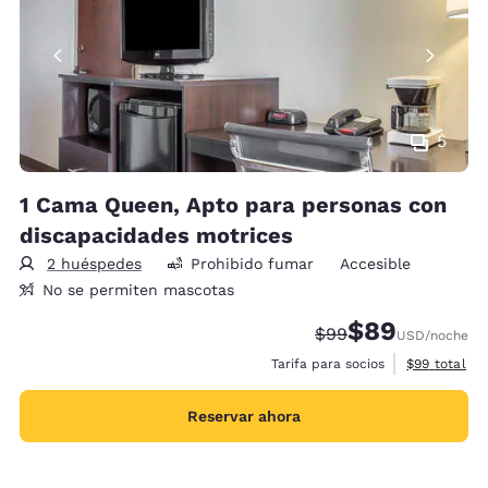
5
1 Cama Queen, Apto para personas con
discapacidades motrices
2 huéspedes
Prohibido fumar
Accesible
No se permiten mascotas
$89
Precio tachado:
Precio con desc
$99
USD
/noche
Ver detalles
Tarifa para socios
$99
total
Reservar ahora