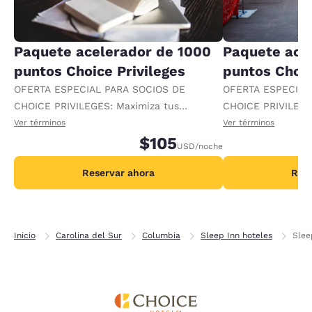
Paquete acelerador de 1000
Paquete ace
puntos Choice Privileges
puntos Choic
OFERTA ESPECIAL PARA SOCIOS DE
OFERTA ESPECIAL
CHOICE PRIVILEGES: Maximiza tus
CHOICE PRIVILEGE
recompensas al recibir 1000 puntos
recompensas al re
Ver términos
Ver términos
adicionales por noche.
$105
adicionales por no
USD
/noche
Reservar ahora
Rese
Inicio
Carolina del Sur
Columbia
Sleep Inn hoteles
Slee