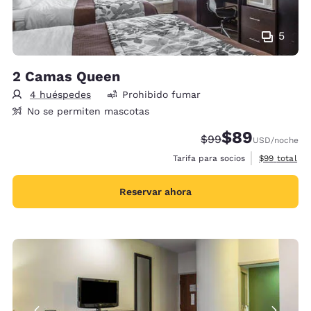
5
2 Camas Queen
4 huéspedes
Prohibido fumar
No se permiten mascotas
$89
Precio tachado:
Precio con desc
$99
USD
/noche
Ver detalles
Tarifa para socios
$99
total
Reservar ahora