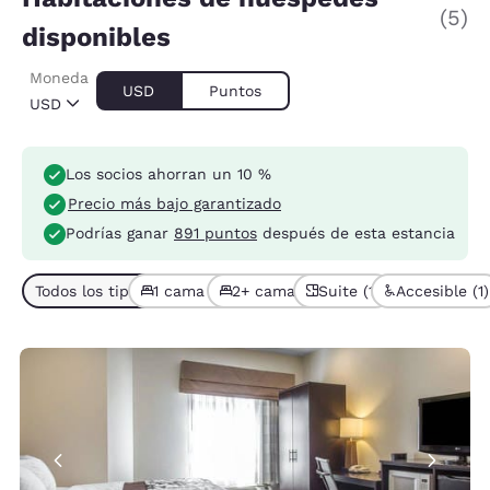
(5)
disponibles
Moneda
USD
Puntos
USD
Los socios ahorran un 10 %
Precio más bajo garantizado
Podrías ganar
891 puntos
después de esta estancia
Todos los tipos de habitación (5)
1 cama (3)
2+ camas (2)
Suite (1)
Accesible (1)