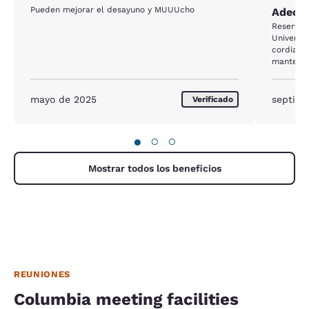
Pueden mejorar el desayuno y MUUUcho
Adecua
Reserve e
Universid
cordial y
mantenim
reforzars
Inclusive
promedio
mayo de 2025
septiem
Verificado
●
○
○
Mostrar todos los beneficios
REUNIONES
Columbia meeting facilities