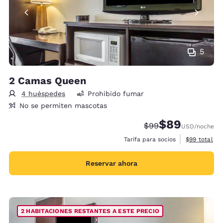
5
2 Camas Queen
4 huéspedes
Prohibido fumar
No se permiten mascotas
$89
Precio tachado:
Precio con desc
$99
USD
/noche
Ver detalles
Tarifa para socios
$99
total
Reservar ahora
2 HABITACIONES RESTANTES A ESTE PRECIO