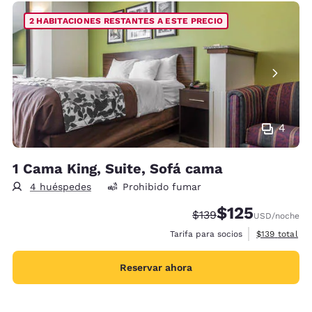
2 HABITACIONES RESTANTES A ESTE PRECIO
4
1 Cama King, Suite, Sofá cama
4 huéspedes
Prohibido fumar
$125
Precio tachado:
Precio con descu
$139
USD
/noche
Ver detalles 
Tarifa para socios
$139
total
Reservar ahora