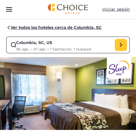
Carga completa
Pasar A Contenido Principal
Iniciar sesión
Ver todos los hoteles cerca de Columbia, SC
Columbia, SC, US
Modificar la búsqueda de Columbia, SC, US. Fecha de check-in 06-ago.
06-ago. - 07-ago.
•
1 habitación, 1 huésped