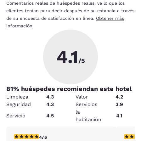
Comentarios reales de huéspedes reales; ve lo que los
clientes tenían para decir después de su estancia a través
de su encuesta de satisfacción en línea.
Obtener más
información
4.1
/5
81
% huéspedes recomiendan este hotel
Limpieza
4.3
Valor
4.2
Seguridad
4.3
Servicios
3.9
la
Servicio
4.5
4.1
habitación
calificación de 4 estrellas. Muy bueno. 1 reseña
calificac
4/5