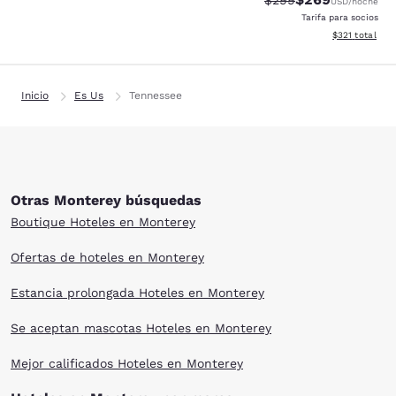
$299
USD
/noche
Tarifa para socios
Ver detalles d
$321
total
Inicio
Es Us
Tennessee
Otras Monterey búsquedas
Boutique Hoteles en Monterey
Ofertas de hoteles en Monterey
Estancia prolongada Hoteles en Monterey
Se aceptan mascotas Hoteles en Monterey
Mejor calificados Hoteles en Monterey