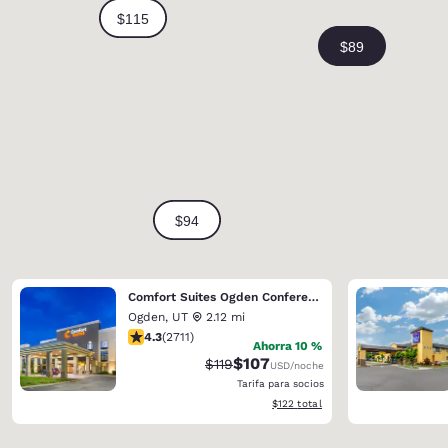
Comfort Suites Ogden Conference Center
Ogden
,
UT
2.12 mi
calificación de 4.29 estrellas. Excelente. 2711 reseñas
4.3
(
2711
)
Ahorra 10 %
$107
Precio tachado:
Precio con descuento:
$119
USD
/noche
Tarifa para socios
Ver detalles del total estimado
$122
total