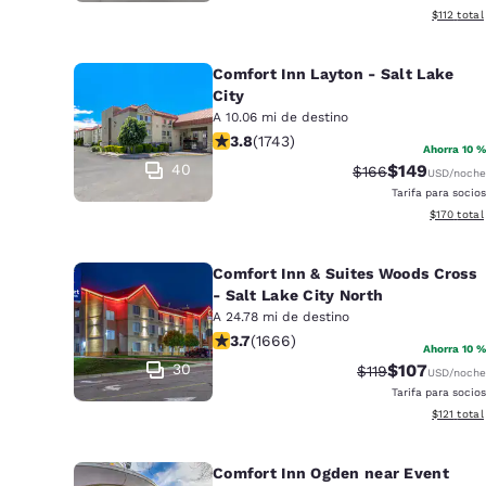
Ver detall
$112
total
Comfort Inn Layton - Salt Lake
City
A 10.06 mi de destino
calificación de 3.84 estrellas. Bueno
3.8
(
1743
)
Ahorra 10 %
40
$149
Precio tachado:
Precio con d
$166
USD
/noche
Tarifa para socios
Ver detall
$170
total
Comfort Inn & Suites Woods Cross
- Salt Lake City North
A 24.78 mi de destino
calificación de 3.73 estrellas. Bueno
3.7
(
1666
)
Ahorra 10 %
30
$107
Precio tachado:
Precio con d
$119
USD
/noche
Tarifa para socios
Ver detall
$121
total
Comfort Inn Ogden near Event