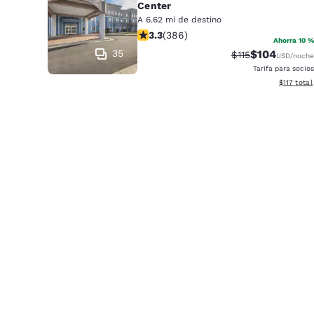
Center
A 6.62 mi de destino
calificación de 3.25 estrellas. Bueno
3.3
(
386
)
Ahorra 10 %
35
$104
Precio tachado:
Precio con d
$115
USD
/noche
Tarifa para socios
Ver detall
$117
total