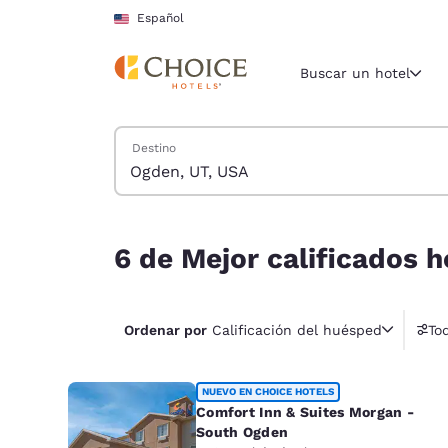
Carga completa
Pasar A Contenido Principal
Español
Buscar un hotel
Buscar hoteles
Destino
Región y ubicac
Estados Un
Español
6 de Mejor calificados hoteles cerca de Ogden, 
Selecciona t
6 de Mejor calificados 
América
United Sta
Ordenar por
Calificación del huésped
Tod
English
América L
NUEVO EN CHOICE HOTELS
Português
Comfort Inn & Suites Morgan -
South Ogden