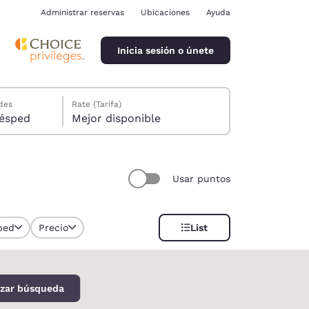
Administrar reservas
Ubicaciones
Ayuda
Inicia sesión o únete
des
Rate (Tarifa)
ión, 1 huésped
Mejor disponible
Usar puntos
ina
ped
Precio
List
izar búsqueda