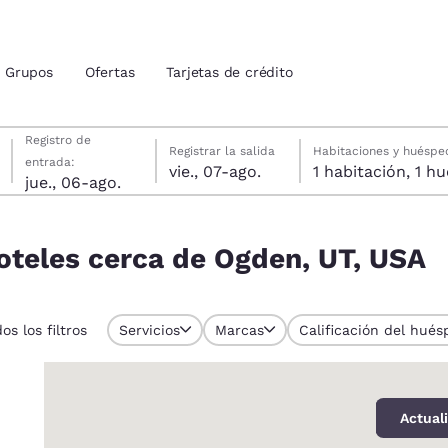
Grupos
Ofertas
Tarjetas de crédito
jueves, 6 de agosto
viernes, 7 de agosto
viernes, 7 de agosto fecha de check-out seleccionada
jueves, 6 de agosto fecha de check-in seleccionada
Registro de
Registrar la salida
Habitaciones y huéspe
entrada:
vie., 07-ago.
1 habitac
ión actuales
jue., 06-ago.
idos
UT, USA
u idioma preferido
hoteles cerca de Ogden, UT, USA
tes
Estados Unidos
América Lat
os los filtros
Servicios
Marcas
Calificación del hués
Español
Español
0
atina
Latin America
Canada
English
English
Actual