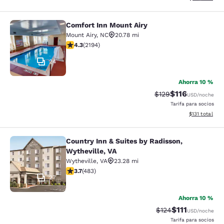
Comfort Inn Mount Airy
Comfort Inn Mount Airy
Mount Airy
,
NC
20.78 mi
calificación de 4.28 estrellas. Excelente. 2194 reseñas
4.3
(
2194
)
24
Ahorra 10 %
$116
Precio tachado:
Precio con des
$129
USD
/noche
Tarifa para socios
Ver detalles d
$131
total
Country Inn & Suites by Radisson,
Country Inn & Suites by Radisson, W
Wytheville, VA
Wytheville
,
VA
23.28 mi
calificación de 3.73 estrellas. Bueno. 483 reseñas
3.7
(
483
)
27
Ahorra 10 %
$111
Precio tachado:
Precio con des
$124
USD
/noche
Tarifa para socios