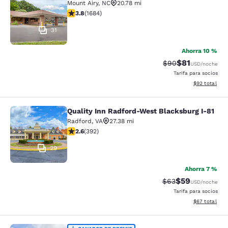
Mount Airy
,
NC
20.78 mi
calificación de 3.78 estrellas. Bueno. 1684 reseñas
3.8
(
1684
)
31
Ahorra 10 %
$81
Precio tachado:
Precio con de
$90
USD
/noche
Tarifa para socios
Ver detalles d
$92
total
Quality Inn Radford-West Blacksburg I-81
Quality Inn Radford-West Blacksbur
Radford
,
VA
27.38 mi
calificación de 2.63 estrellas. Feria. 392 reseñas
2.6
(
392
)
29
Ahorra 7 %
$59
Precio tachado:
Precio con des
$63
USD
/noche
Tarifa para socios
Ver detalles d
$67
total