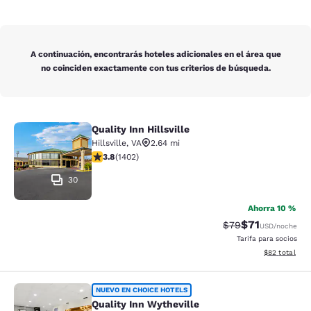
A continuación, encontrarás hoteles adicionales en el área que
no coinciden exactamente con tus criterios de búsqueda.
Quality Inn Hillsville
Quality Inn Hillsville
Hillsville
,
VA
2.64 mi
calificación de 3.8 estrellas. Bueno. 1402 reseñas
3.8
(
1402
)
30
Ahorra 10 %
$71
Precio tachado:
Precio con de
$79
USD
/noche
Tarifa para socios
Ver detalles d
$82
total
Quality Inn Wytheville
NUEVO EN CHOICE HOTELS
Quality Inn Wytheville