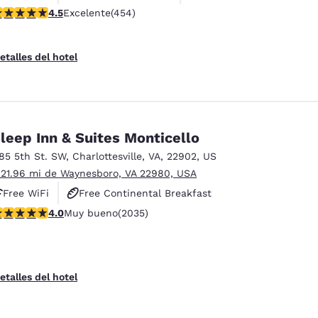
alificación de 4.5 estrellas. Excelente. 454 reseñas
4.5
Excelente
(454)
etalles del hotel
leep Inn & Suites Monticello
185 5th St. SW
,
Charlottesville
,
VA
,
22902
,
US
 21.96 mi de Waynesboro, VA 22980, USA
Free WiFi
Free Continental Breakfast
alificación de 4.03 estrellas. Muy bueno. 2035 reseñas
4.0
Muy bueno
(2035)
Free Hot Breakfast
etalles del hotel