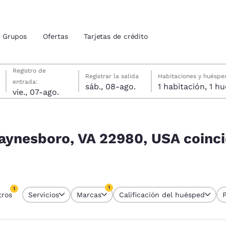
Grupos
Ofertas
Tarjetas de crédito
viernes, 7 de agosto
sábado, 8 de agosto
sábado, 8 de agosto fecha de check-out seleccionada
viernes, 7 de agosto fecha de check-in seleccionada
Registro de
Registrar la salida
Habitaciones y huéspe
entrada:
sáb., 08-ago.
1 habitac
ión actuales
vie., 07-ago.
idos
A coinciden con tus filtros
u idioma preferido
aynesboro, VA 22980, USA coinci
tes
Estados Unidos
América Lat
Español
Español
1
1
tros
Servicios
Marcas
Calificación del huésped
atina
Latin America
Canada
tro seleccionado actualmente
English
English
1 filtro seleccionado actualmente