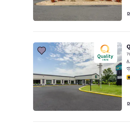
D
Q
7
A
c
D