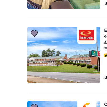
D
E
6
A
c
D
C