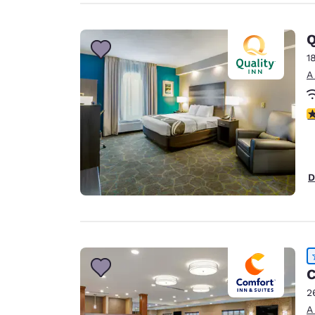
Q
1
A
c
D
C
2
A