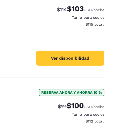
$103
Precio tachado:
Precio con descuento:
$114
USD
/noche
Tarifa para socios
Ver detalles del total estima
$115
total
Ver disponibilidad
RESERVA AHORA Y AHORRA 10 %
$100
Precio tachado:
Precio con descuento:
$111
USD
/noche
Tarifa para socios
Ver detalles del total estima
$112
total