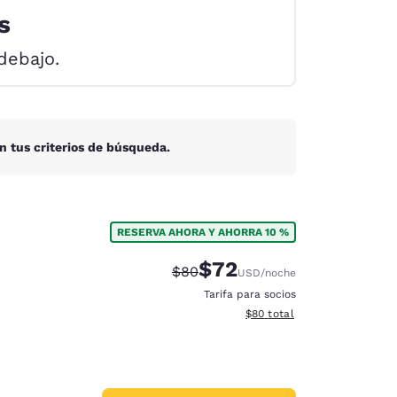
s
debajo.
n tus criterios de búsqueda.
RESERVA AHORA Y AHORRA 10 %
$72
Precio tachado:
Precio con descuento:
$80
USD
/noche
Tarifa para socios
Ver detalles del total estim
$80
total
d