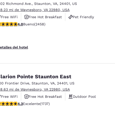
302 Richmond Ave.
,
Staunton
,
VA
,
24401
,
US
 8.23 mi de Waynesboro, VA 22980, USA
Free WiFi
Free Hot Breakfast
Pet Friendly
alificación de 3.96 estrellas. Bueno. 2458 reseñas
4.0
Bueno
(2458)
etalles del hotel
larion Pointe Staunton East
00 Frontier Drive
,
Staunton
,
VA
,
24401
,
US
 8.63 mi de Waynesboro, VA 22980, USA
Free WiFi
Free Hot Breakfast
Outdoor Pool
alificación de 4.3 estrellas. Excelente. 1737 reseñas
4.3
Excelente
(1737)