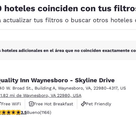
México
Mexico
0 hoteles coinciden con tus filtro
Español
English
a actualizar tus filtros o buscar otros hoteles 
nd
Germany
España
English
Español
France
France
 hoteles adicionales en el área que no coinciden exactamente co
Français
English
Italia
Italy
Italiano
English
uality Inn Waynesboro - Skyline Drive
40 W. Broad St.
,
Building A
,
Waynesboro
,
VA
,
22980-4317
,
US
ngdom
 1.82 mi de Waynesboro, VA 22980, USA
Free WiFi
Free Hot Breakfast
Pet Friendly
alificación de 3.49 estrellas. Bueno. 1166 reseñas
3.5
Bueno
(1166)
India
New Zealan
English
English