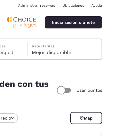
Administrar reservas
Ubicaciones
Ayuda
Inicia sesión o únete
des
Rate (Tarifa)
ión, 1 huésped
Mejor disponible
den con tus
Usar puntos
ina
Precio
Map