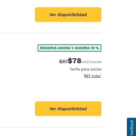
Ver disponibilidad
RESERVA AHORA Y AHORRA 10 %
$78
Precio tachado:
Precio con descuento:
$87
USD
/noche
Tarifa para socios
Ver detalles del total estim
$87
total
Ver disponibilidad