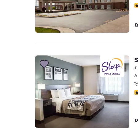
c
D
S
1
A
c
D