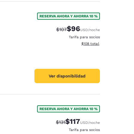
RESERVA AHORA Y AHORRA 10 %
$96
Precio tachado:
Precio con descuento:
$107
USD
/noche
Tarifa para socios
Ver detalles del total estima
$108
total
Ver disponibilidad
RESERVA AHORA Y AHORRA 10 %
$117
Precio tachado:
Precio con descuento:
$131
USD
/noche
Tarifa para socios