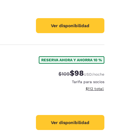
Ver disponibilidad
RESERVA AHORA Y AHORRA 10 %
$98
Precio tachado:
Precio con descuento:
$109
USD
/noche
Tarifa para socios
Ver detalles del total estima
$112
total
Ver disponibilidad