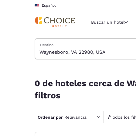
Carga completa
Pasar A Contenido Principal
Español
Buscar un hotel
Buscar hoteles
Destino
Región y ubicac
Estados Un
Español
0 de hoteles cerca de Waynesboro, VA 22980, US
Selecciona t
0 de hoteles cerca de W
América
filtros
United Sta
English
Ordenar por
Relevancia
Todos los fil
América L
1 fil
Português