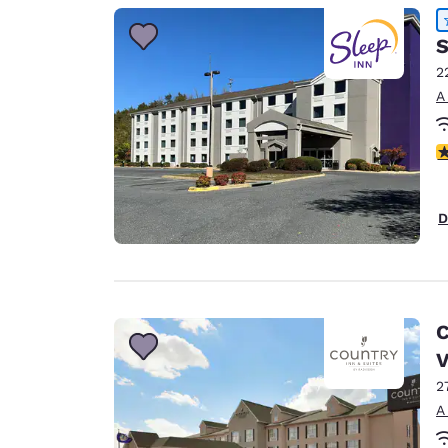
S
2
A
c
D
C
2
A