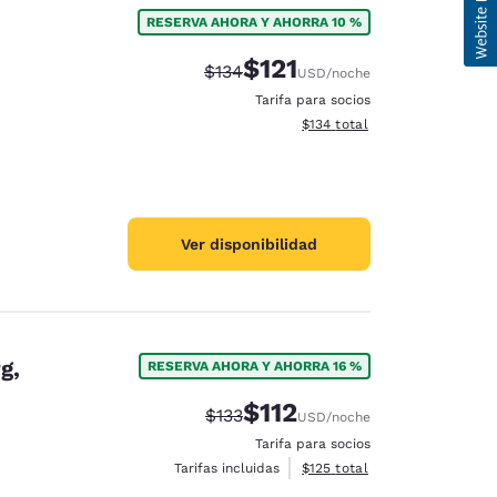
RESERVA AHORA Y AHORRA 10 %
$121
Precio tachado:
Precio con descuento:
$134
USD
/noche
Tarifa para socios
Ver detalles del total estima
$134
total
Ver disponibilidad
g,
RESERVA AHORA Y AHORRA 16 %
$112
Precio tachado:
Precio con descuento:
$133
USD
/noche
Tarifa para socios
Ver detalles del total estima
Tarifas incluidas
$125
total