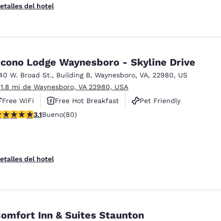
etalles del hotel
cono Lodge Waynesboro - Skyline Drive
40 W. Broad St.
,
Building B
,
Waynesboro
,
VA
,
22980
,
US
 1.8 mi de Waynesboro, VA 22980, USA
Free WiFi
Free Hot Breakfast
Pet Friendly
alificación de 3.11 estrellas. Bueno. 80 reseñas
3.1
Bueno
(80)
etalles del hotel
omfort Inn & Suites Staunton