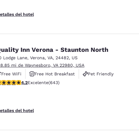
etalles del hotel
uality Inn Verona - Staunton North
0 Lodge Lane
,
Verona
,
VA
,
24482
,
US
 8.85 mi de Waynesboro, VA 22980, USA
Free WiFi
Free Hot Breakfast
Pet Friendly
alificación de 4.24 estrellas. Excelente. 643 reseñas
4.2
Excelente
(643)
etalles del hotel