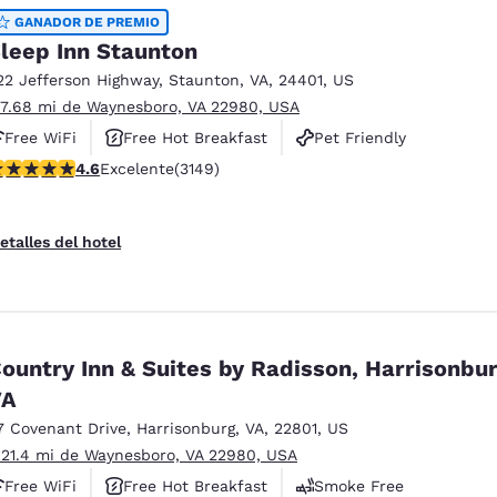
GANADOR DE PREMIO
leep Inn Staunton
22 Jefferson Highway
,
Staunton
,
VA
,
24401
,
US
 7.68 mi de Waynesboro, VA 22980, USA
Free WiFi
Free Hot Breakfast
Pet Friendly
alificación de 4.57 estrellas. Excelente. 3149 reseñas
4.6
Excelente
(3149)
etalles del hotel
ountry Inn & Suites by Radisson, Harrisonbur
VA
7 Covenant Drive
,
Harrisonburg
,
VA
,
22801
,
US
 21.4 mi de Waynesboro, VA 22980, USA
Free WiFi
Free Hot Breakfast
Smoke Free