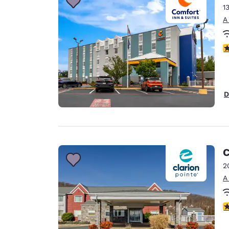
1
A
c
D
C
2
A
c