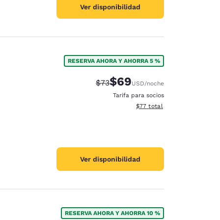
Ver disponibilidad
RESERVA AHORA Y AHORRA 5 %
$69
Precio tachado:
Precio con descuento:
$73
USD
/noche
Tarifa para socios
Ver detalles del total estim
$77
total
Ver disponibilidad
RESERVA AHORA Y AHORRA 10 %