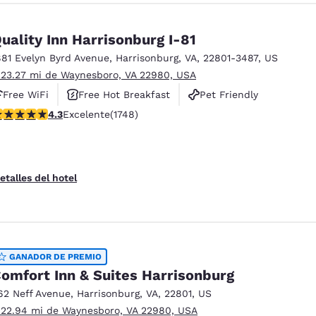
uality Inn Harrisonburg I-81
881 Evelyn Byrd Avenue
,
Harrisonburg
,
VA
,
22801-3487
,
US
 23.27 mi de Waynesboro, VA 22980, USA
Free WiFi
Free Hot Breakfast
Pet Friendly
alificación de 4.27 estrellas. Excelente. 1748 reseñas
4.3
Excelente
(1748)
etalles del hotel
GANADOR DE PREMIO
omfort Inn & Suites Harrisonburg
62 Neff Avenue
,
Harrisonburg
,
VA
,
22801
,
US
 22.94 mi de Waynesboro, VA 22980, USA