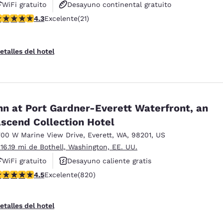
WiFi gratuito
Desayuno continental gratuito
alificación de 4.33 estrellas. Excelente. 21 reseñas
4.3
Excelente
(21)
Desayuno caliente gratis
etalles del hotel
nn at Port Gardner-Everett Waterfront, an
scend Collection Hotel
700 W Marine View Drive
,
Everett
,
WA
,
98201
,
US
 16.19 mi de Bothell, Washington, EE. UU.
WiFi gratuito
Desayuno caliente gratis
alificación de 4.49 estrellas. Excelente. 820 reseñas
4.5
Excelente
(820)
Se aceptan mascotas
etalles del hotel