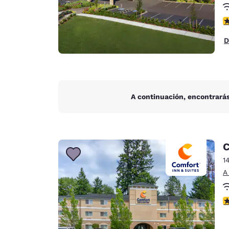
c
D
A continuación, encontrarás
C
1
A
c