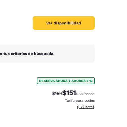
Ver disponibilidad
n tus criterios de búsqueda.
RESERVA AHORA Y AHORRA 5 %
$151
Precio tachado:
Precio con descuento:
$159
USD
/noche
Tarifa para socios
Ver detalles del total estima
$172
total