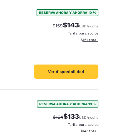
RESERVA AHORA Y AHORRA 10 %
$143
Precio tachado:
Precio con descuento:
$159
USD
/noche
Tarifa para socios
Ver detalles del total estima
$161
total
Ver disponibilidad
RESERVA AHORA Y AHORRA 19 %
$133
Precio tachado:
Precio con descuento:
$164
USD
/noche
Tarifa para socios
Ver detalles del total estima
$147
total