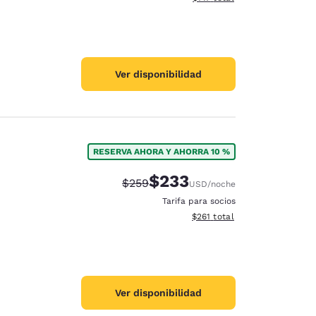
Ver disponibilidad
RESERVA AHORA Y AHORRA 10 %
$233
Precio tachado:
Precio con descuento:
$259
USD
/noche
Tarifa para socios
Ver detalles del total estima
$261
total
Ver disponibilidad