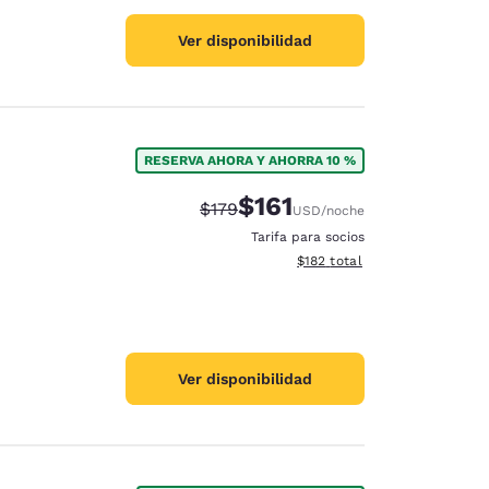
Ver disponibilidad
RESERVA AHORA Y AHORRA 10 %
$161
Precio tachado:
Precio con descuento:
$179
USD
/noche
Tarifa para socios
Ver detalles del total estima
$182
total
Ver disponibilidad