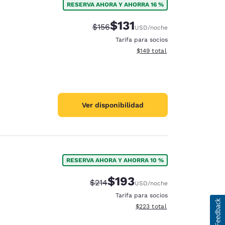
RESERVA AHORA Y AHORRA 16 %
$131
Precio tachado:
Precio con descuento:
$156
USD
/noche
Tarifa para socios
Ver detalles del total estima
$149
total
Ver disponibilidad
RESERVA AHORA Y AHORRA 10 %
$193
Precio tachado:
Precio con descuento:
$214
USD
/noche
Tarifa para socios
Ver detalles del total estimad
$223
total