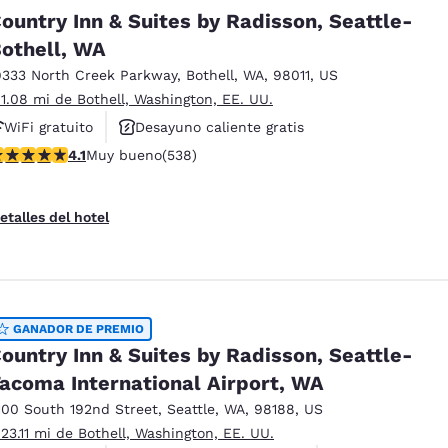
México
Mexico
ountry Inn & Suites by Radisson, Seattle-
Español
English
othell, WA
9333 North Creek Parkway
,
Bothell
,
WA
,
98011
,
US
nd
Germany
España
 1.08 mi de Bothell, Washington, EE. UU.
English
Español
WiFi gratuito
Desayuno caliente gratis
alificación de 4.09 estrellas. Muy bueno. 538 reseñas
4.1
Muy bueno
(538)
Se aceptan mascotas
France
France
Français
English
etalles del hotel
Italia
Italy
Italiano
English
ngdom
GANADOR DE PREMIO
ountry Inn & Suites by Radisson, Seattle-
acoma International Airport, WA
India
New Zealan
English
English
100 South 192nd Street
,
Seattle
,
WA
,
98188
,
US
 23.11 mi de Bothell, Washington, EE. UU.