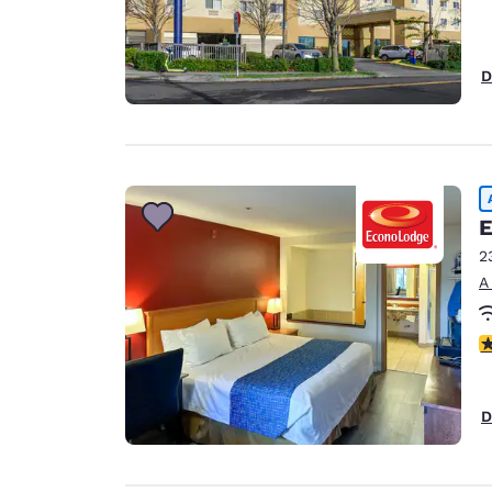
D
E
2
A
c
D