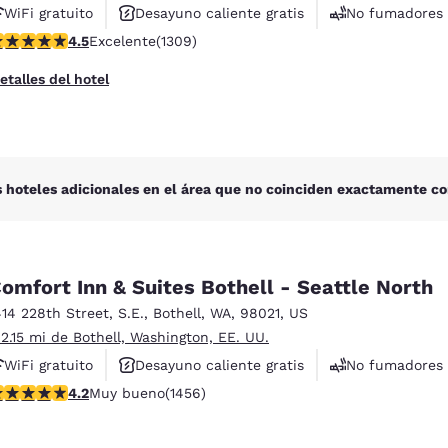
WiFi gratuito
Desayuno caliente gratis
No fumadores
alificación de 4.45 estrellas. Excelente. 1309 reseñas
4.5
Excelente
(1309)
etalles del hotel
 hoteles adicionales en el área que no coinciden exactamente co
omfort Inn & Suites Bothell - Seattle North
414 228th Street, S.E.
,
Bothell
,
WA
,
98021
,
US
 2.15 mi de Bothell, Washington, EE. UU.
WiFi gratuito
Desayuno caliente gratis
No fumadores
alificación de 4.17 estrellas. Muy bueno. 1456 reseñas
4.2
Muy bueno
(1456)