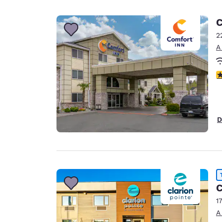
C
2
A
c
D
C
1
A