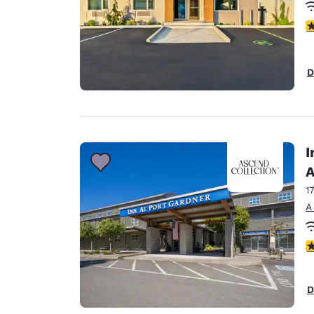
c
D
I
A
1
A
c
D