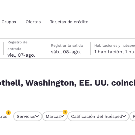
Grupos
Ofertas
Tarjetas de crédito
viernes, 7 de agosto
sábado, 8 de agosto
sábado, 8 de agosto fecha de check-out seleccionada
viernes, 7 de agosto fecha de check-in seleccionada
Registro de
Registrar la salida
Habitaciones y huéspe
entrada:
sáb., 08-ago.
1 habitac
ión actuales
vie., 07-ago.
idos
U. coinciden con tus filtros
u idioma preferido
thell, Washington, EE. UU. coinc
tes
Estados Unidos
América Lat
Español
Español
1
1
tros
Servicios
Marcas
Calificación del huésped
atina
Latin America
Canada
tro seleccionado actualmente
English
English
1 filtro seleccionado actualmente