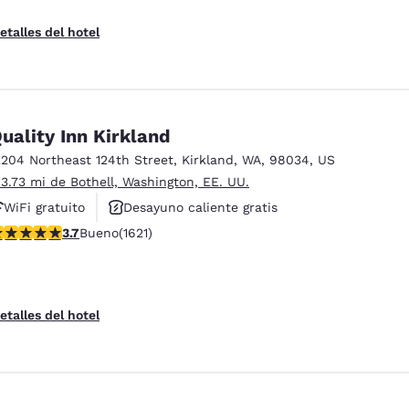
etalles del hotel
uality Inn Kirkland
2204 Northeast 124th Street
,
Kirkland
,
WA
,
98034
,
US
 3.73 mi de Bothell, Washington, EE. UU.
WiFi gratuito
Desayuno caliente gratis
alificación de 3.69 estrellas. Bueno. 1621 reseñas
3.7
Bueno
(1621)
Se aceptan mascotas
etalles del hotel