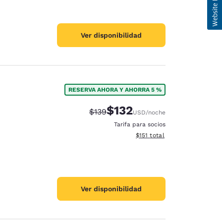
Ver disponibilidad
RESERVA AHORA Y AHORRA 5 %
$132
Precio tachado:
Precio con descuento:
$139
USD
/noche
Tarifa para socios
Ver detalles del total estima
$151
total
Ver disponibilidad