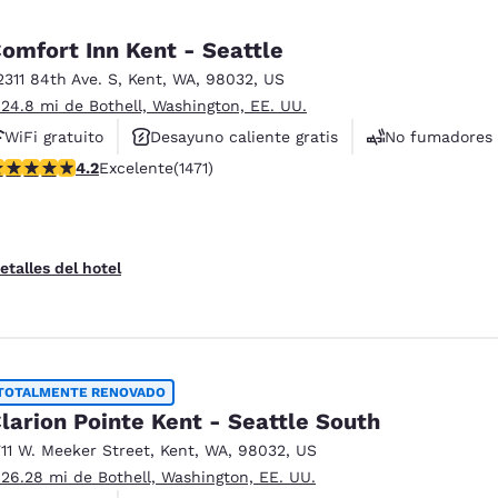
omfort Inn Kent - Seattle
2311 84th Ave. S
,
Kent
,
WA
,
98032
,
US
 24.8 mi de Bothell, Washington, EE. UU.
WiFi gratuito
Desayuno caliente gratis
No fumadores
alificación de 4.22 estrellas. Excelente. 1471 reseñas
4.2
Excelente
(1471)
etalles del hotel
TOTALMENTE RENOVADO
larion Pointe Kent - Seattle South
711 W. Meeker Street
,
Kent
,
WA
,
98032
,
US
 26.28 mi de Bothell, Washington, EE. UU.