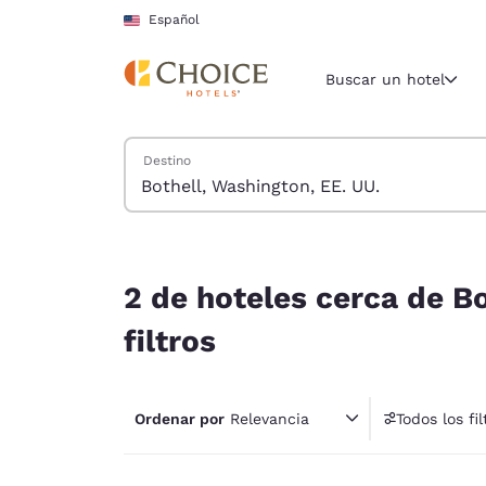
Carga completa
Pasar A Contenido Principal
Español
Buscar un hotel
Buscar hoteles
Destino
Región y ubicac
Estados Un
Español
2 de hoteles cerca de Bothell, Washington, EE. U
Selecciona t
2 de hoteles cerca de Bo
América
filtros
United Sta
English
Ordenar por
Relevancia
Todos los fil
América L
1 fil
Português