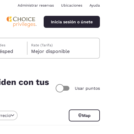
Administrar reservas
Ubicaciones
Ayuda
Inicia sesión o únete
des
Rate (Tarifa)
ión, 1 huésped
Mejor disponible
iden con tus
Usar puntos
ina
Precio
Map