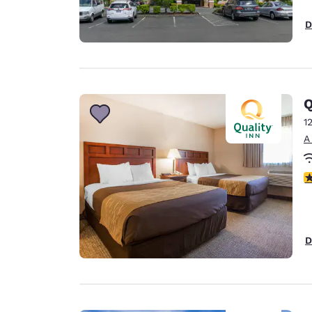
D
Q
1
A
c
D