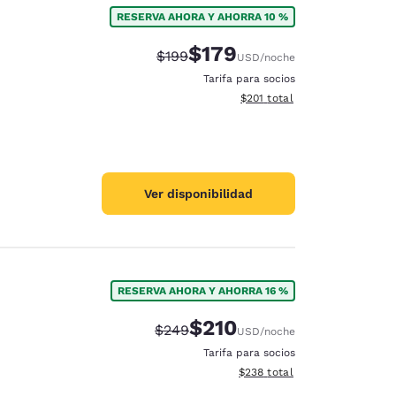
RESERVA AHORA Y AHORRA 10 %
$179
Precio tachado:
Precio con descuento:
$199
USD
/noche
Tarifa para socios
Ver detalles del total estima
$201
total
Ver disponibilidad
RESERVA AHORA Y AHORRA 16 %
$210
Precio tachado:
Precio con descuento:
$249
USD
/noche
d
Tarifa para socios
Ver detalles del total estimad
$238
total