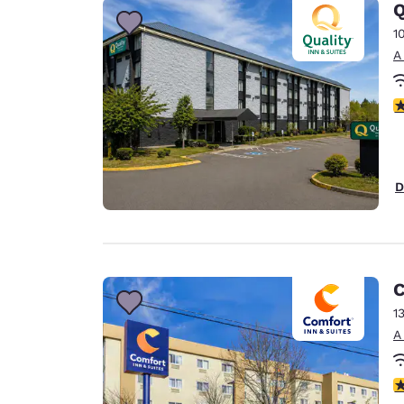
Q
1
A
c
D
C
1
A
c