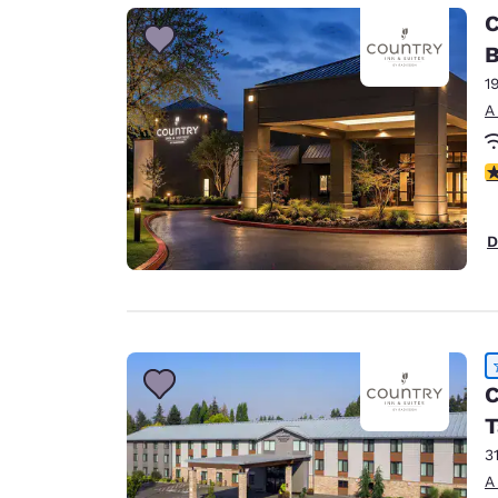
Canada
C
Français
B
Europa
1
Deutschla
A
Deutsch
c
Spain
English
D
Ireland
English
United Ki
English
Asia-Pacífico
C
T
Australia
English
3
A