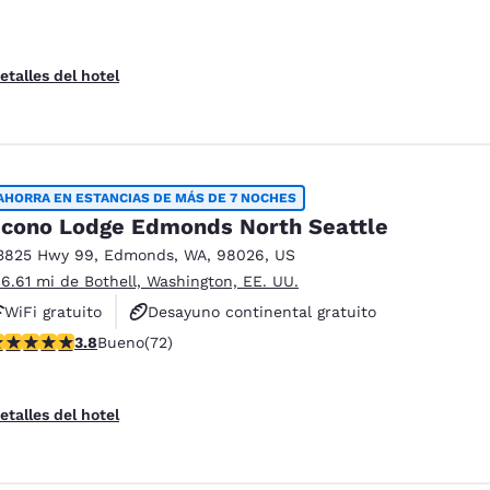
etalles del hotel
AHORRA EN ESTANCIAS DE MÁS DE 7 NOCHES
cono Lodge Edmonds North Seattle
3825 Hwy 99
,
Edmonds
,
WA
,
98026
,
US
 6.61 mi de Bothell, Washington, EE. UU.
WiFi gratuito
Desayuno continental gratuito
alificación de 3.82 estrellas. Bueno. 72 reseñas
3.8
Bueno
(72)
Se aceptan mascotas
etalles del hotel