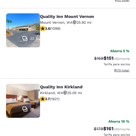
Quality Inn Mount Vernon
Quality Inn Mount Vernon
Mount Vernon
,
WA
25.92 mi
calificación de 3.6 estrellas. Bueno. 1099 reseñas
3.6
(
1099
)
33
Ahorra 5 %
$151
Precio tachado:
Precio con des
$159
USD
/noche
Tarifa para socios
Ver detalles d
$170
total
Quality Inn Kirkland
Quality Inn Kirkland
Kirkland
,
WA
25.05 mi
calificación de 3.69 estrellas. Bueno. 1621 reseñas
3.7
(
1621
)
26
Ahorra 10 %
$161
Precio tachado:
Precio con des
$179
USD
/noche
Tarifa para socios