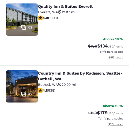
Quality Inn & Suites Everett
Quality Inn & Suites Everett
Everett
,
WA
12.87 mi
calificación de 3.98 estrellas. Bueno. 1393 reseñas
4.0
(
1393
)
62
Ahorra 16 %
$134
Precio tachado:
Precio con desc
$160
USD
/noche
Tarifa para socios
Ver detalles d
$153
total
Country Inn & Suites by Radisson, Seattle-
Country Inn & Suites by Radisson, S
Bothell, WA
Bothell
,
WA
20.99 mi
calificación de 4.09 estrellas. Muy bueno. 538 reseñas
4.1
(
538
)
42
Ahorra 10 %
$179
Precio tachado:
Precio con desc
$199
USD
/noche
Tarifa para socios
Ver detalles d
$201
total