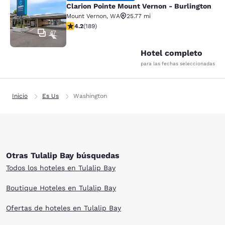
Clarion Pointe Mount Vernon - Burlington
Mount Vernon
,
WA
25.77 mi
calificación de 4.24 estrellas. Excelente. 189 reseñas
4.2
(
189
)
47
Hotel completo
para las fechas seleccionadas
Inicio
Es Us
Washington
Otras Tulalip Bay búsquedas
Todos los hoteles en Tulalip Bay
Boutique Hoteles en Tulalip Bay
Ofertas de hoteles en Tulalip Bay