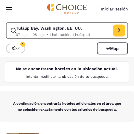
Carga completa
Pasar A Contenido Principal
Iniciar sesión
Tulalip Bay, Washington, EE. UU.
Modificar la búsqueda de Tulalip Bay, Washington, EE. UU.. Fecha de ch
07-ago. - 08-ago.
•
1 habitación, 1 huésped
1
Map
Ordenar y filtrar
1 filtro seleccionado actualmente
No se encontraron hoteles en la ubicación actual.
Intenta modificar la ubicación de tu búsqueda.
A continuación, encontrarás hoteles adicionales en el área que
no coinciden exactamente con tus criterios de búsqueda.