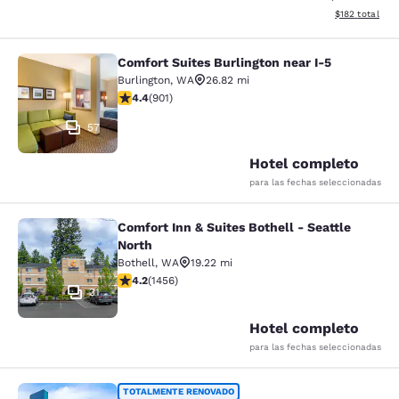
Ver detalles d
$182
total
Comfort Suites Burlington near I-5
Comfort Suites Burlington near I-5
Burlington
,
WA
26.82 mi
calificación de 4.4 estrellas. Excelente. 901 reseñas
4.4
(
901
)
57
Hotel completo
para las fechas seleccionadas
Comfort Inn & Suites Bothell - Seattle
Comfort Inn & Suites Bothell - Seatt
North
Bothell
,
WA
19.22 mi
calificación de 4.17 estrellas. Muy bueno. 1456 reseña
4.2
(
1456
)
31
Hotel completo
para las fechas seleccionadas
Clarion Pointe Mount Vernon - Burli
TOTALMENTE RENOVADO