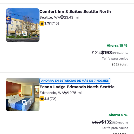
Comfort Inn & Suites Seattle North
Comfort Inn & Suites Seattle North
Seattle
,
WA
23.43 mi
calificación de 3.74 estrellas. Bueno. 1745 reseñas
3.7
(
1745
)
26
Ahorra 10 %
$193
Precio tachado:
Precio con desc
$214
USD
/noche
Tarifa para socios
Ver detalles de
$223
total
Econo Lodge Edmonds North Seattl
AHORRA EN ESTANCIAS DE MÁS DE 7 NOCHES
Econo Lodge Edmonds North Seattle
Edmonds
,
WA
19.75 mi
calificación de 3.82 estrellas. Bueno. 72 reseñas
3.8
(
72
)
34
Ahorra 5 %
$132
Precio tachado:
Precio con desc
$139
USD
/noche
Tarifa para socios
Ver detalles d
$151
total