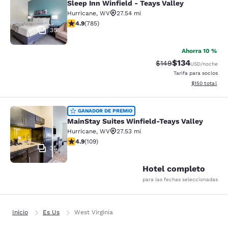
Sleep Inn Winfield - Teays Valley
Hurricane
,
WV
27.54 mi
calificación de 4.88 estrellas. Excepcional. 785 reseñ
4.9
(
785
)
35
Ahorra 10 %
$134
Precio tachado:
Precio con desc
$149
USD
/noche
Tarifa para socios
Ver detalles d
$150
total
MainStay Suites Winfield-Teays Val
GANADOR DE PREMIO
MainStay Suites Winfield-Teays Valley
Hurricane
,
WV
27.53 mi
calificación de 4.94 estrellas. Excepcional. 109 reseña
4.9
(
109
)
35
Hotel completo
para las fechas seleccionadas
Inicio
Es Us
West Virginia