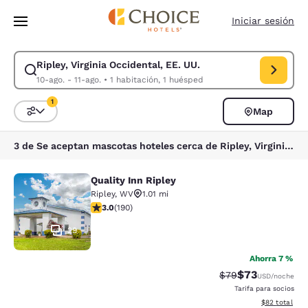
Carga completa
Pasar A Contenido Principal
Iniciar sesión
Ripley, Virginia Occidental, EE. UU.
Modificar la búsqueda de Ripley, Virginia Occidental, EE. UU.. Fecha de
10-ago. - 11-ago.
•
1 habitación, 1 huésped
1
Map
Ordenar y filtrar
1 filtro seleccionado actualmente
3 de Se aceptan mascotas hoteles cerca de Ripley, Virginia Occidental, EE. UU. coinciden con tus filtros
Quality Inn Ripley
Quality Inn Ripley
Ripley
,
WV
1.01 mi
calificación de 3.03 estrellas. Feria. 190 reseñas
3.0
(
190
)
29
Ahorra 7 %
$73
Precio tachado:
Precio con des
$79
USD
/noche
Tarifa para socios
Ver detalles d
$82
total