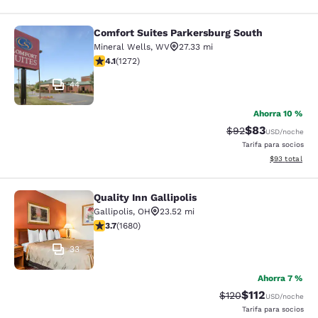
Comfort Suites Parkersburg South
Comfort Suites Parkersburg South
Mineral Wells
,
WV
27.33 mi
calificación de 4.07 estrellas. Muy bueno. 1272 reseña
4.1
(
1272
)
44
Ahorra 10 %
$83
Precio tachado:
Precio con des
$92
USD
/noche
Tarifa para socios
Ver detalles d
$93
total
Quality Inn Gallipolis
Quality Inn Gallipolis
Gallipolis
,
OH
23.52 mi
calificación de 3.68 estrellas. Bueno. 1680 reseñas
3.7
(
1680
)
33
Ahorra 7 %
$112
Precio tachado:
Precio con des
$120
USD
/noche
Tarifa para socios