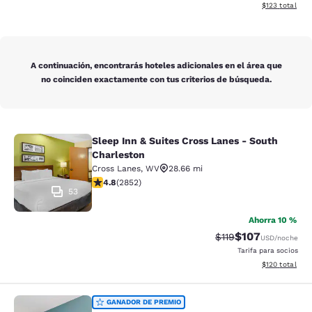
Ver detalles d
$123
total
A continuación, encontrarás hoteles adicionales en el área que
no coinciden exactamente con tus criterios de búsqueda.
Sleep Inn & Suites Cross Lanes - South
Sleep Inn & Suites Cross Lanes - So
Charleston
Cross Lanes
,
WV
28.66 mi
calificación de 4.75 estrellas. Excepcional. 2852 rese
4.8
(
2852
)
53
Ahorra 10 %
$107
Precio tachado:
Precio con desc
$119
USD
/noche
Tarifa para socios
Ver detalles d
$120
total
Sleep Inn Winfield - Teays Valley
GANADOR DE PREMIO