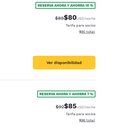
RESERVA AHORA Y AHORRA 10 %
$80
Precio tachado:
Precio con descuento:
$89
USD
/noche
Tarifa para socios
Ver detalles del total estim
$90
total
Ver disponibilidad
RESERVA AHORA Y AHORRA 7 %
$85
Precio tachado:
Precio con descuento:
$92
USD
/noche
d
Tarifa para socios
Ver detalles del total estim
$96
total