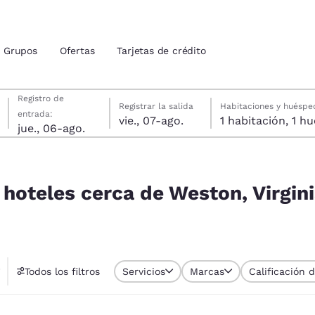
Grupos
Ofertas
Tarjetas de crédito
jueves, 6 de agosto
viernes, 7 de agosto
viernes, 7 de agosto fecha de check-out seleccionada
jueves, 6 de agosto fecha de check-in seleccionada
Registro de
Registrar la salida
Habitaciones y huéspe
entrada:
vie., 07-ago.
1 habitac
ión actuales
jue., 06-ago.
idos
, Virginia Occidental 26452, EE. UU.
u idioma preferido
 hoteles cerca de Weston, Virgin
tes
Estados Unidos
América Lat
Español
Español
Todos los filtros
Servicios
Marcas
Calificación 
atina
Latin America
Canada
English
English