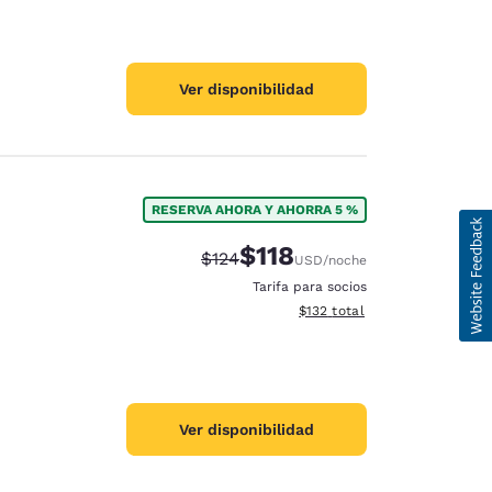
Ver disponibilidad
RESERVA AHORA Y AHORRA 5 %
$118
Precio tachado:
Precio con descuento:
$124
USD
/noche
Tarifa para socios
Ver detalles del total estima
$132
total
Ver disponibilidad