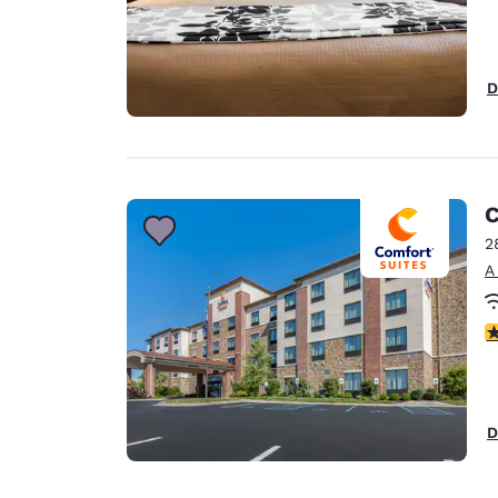
D
C
2
A
c
D