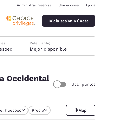
Administrar reservas
Ubicaciones
Ayuda
Inicia sesión o únete
des
Rate (Tarifa)
ión, 1 huésped
Mejor disponible
ia Occidental
Usar puntos
ina
del huésped
Precio
Map