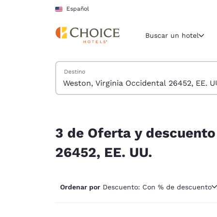
Carga completa
Pasar A Contenido Principal
Español
Buscar un hotel
Buscar hoteles
Destino
Región y ubicac
Estados Un
Español
3 de Oferta y descuento hoteles cerca de Weston
Selecciona t
3 de Oferta y descuento
América
26452, EE. UU.
United Sta
English
Ordenar por
Descuento: Con % de descuento
América L
Português