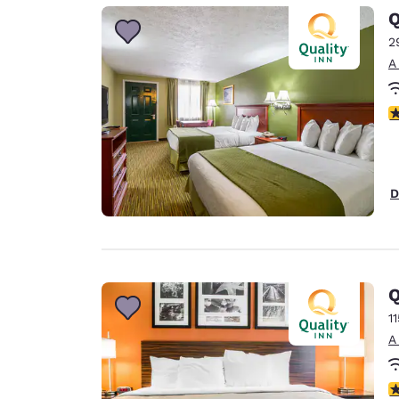
Canada
Q
Français
2
Europa
A
Deutschla
Deutsch
c
Spain
English
D
Ireland
English
United Ki
English
Q
Asia-Pacífico
1
A
Australia
English
c