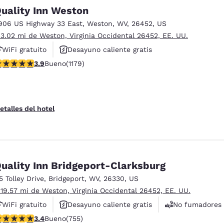
México
Mexico
uality Inn Weston
Español
English
906 US Highway 33 East
,
Weston
,
WV
,
26452
,
US
 3.02 mi de Weston, Virginia Occidental 26452, EE. UU.
nd
Germany
España
WiFi gratuito
Desayuno caliente gratis
English
Español
alificación de 3.91 estrellas. Bueno. 1179 reseñas
3.9
Bueno
(1179)
Se aceptan mascotas
France
France
Français
English
etalles del hotel
Italia
Italy
Italiano
English
ngdom
uality Inn Bridgeport-Clarksburg
15 Tolley Drive
,
Bridgeport
,
WV
,
26330
,
US
 19.57 mi de Weston, Virginia Occidental 26452, EE. UU.
India
New Zealan
English
English
WiFi gratuito
Desayuno caliente gratis
No fumadores
alificación de 3.39 estrellas. Bueno. 755 reseñas
3.4
Bueno
(755)