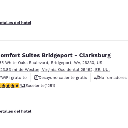
etalles del hotel
omfort Suites Bridgeport - Clarksburg
85 White Oaks Boulevard
,
Bridgeport
,
WV
,
26330
,
US
 23.83 mi de Weston, Virginia Occidental 26452, EE. UU.
WiFi gratuito
Desayuno caliente gratis
No fumadores
alificación de 4.27 estrellas. Excelente. 1281 reseñas
4.3
Excelente
(1281)
etalles del hotel