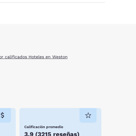
or calificados Hoteles en Weston
Calificación promedio
3.9
(
3215 reseñas
)