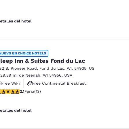
etalles del hotel
NUEVO EN CHOICE HOTELS
leep Inn & Suites Fond du Lac
82 S. Pioneer Road
,
Fond du Lac
,
WI
,
54935
,
US
 29.39 mi de Neenah, WI 54956, USA
Free WiFi
Free Continental Breakfast
alificación de 2.08 estrellas. Feria. 13 reseñas
2.1
Feria
(13)
Free Hot Breakfast
etalles del hotel