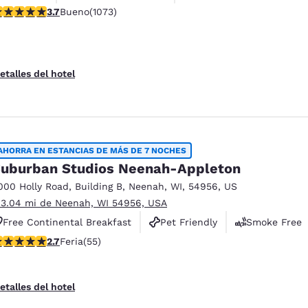
alificación de 3.66 estrellas. Bueno. 1073 reseñas
3.7
Bueno
(1073)
etalles del hotel
AHORRA EN ESTANCIAS DE MÁS DE 7 NOCHES
uburban Studios Neenah-Appleton
000 Holly Road
,
Building B
,
Neenah
,
WI
,
54956
,
US
 3.04 mi de Neenah, WI 54956, USA
Free Continental Breakfast
Pet Friendly
Smoke Free
lificación de 2.71 estrellas. Feria. 55 reseñas
2.7
Feria
(55)
etalles del hotel