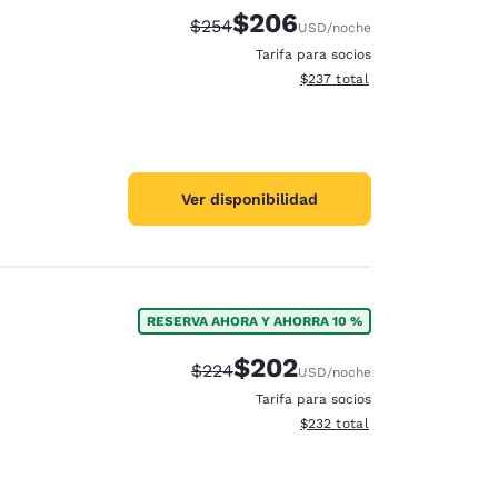
$206
Precio tachado:
Precio con descuento:
$254
USD
/noche
Tarifa para socios
Ver detalles del total estimad
$237
total
Ver disponibilidad
RESERVA AHORA Y AHORRA 10 %
$202
Precio tachado:
Precio con descuento:
$224
USD
/noche
Tarifa para socios
Ver detalles del total estimad
$232
total
d