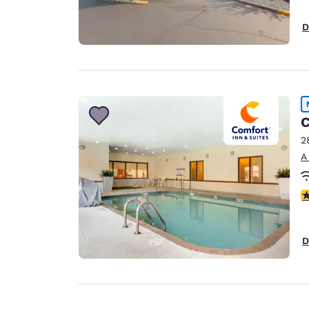
D
C
2
A
c
D