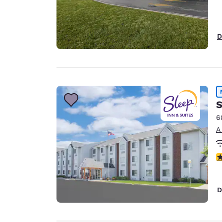
D
S
6
A
c
D