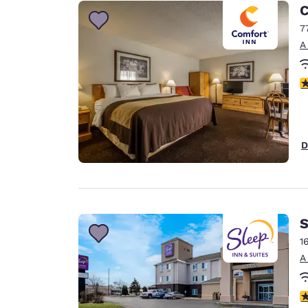
C
7
A
c
D
S
1
A
c