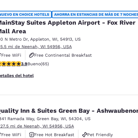
NUEVO EN CHOICE HOTELS
AHORRA EN ESTANCIAS DE MÁS DE 7 NOCHE
ainStay Suites Appleton Airport - Fox River
all Area
10 N Metro Dr
,
Appleton
,
WI
,
54913
,
US
 5.5 mi de Neenah, WI 54956, USA
Free WiFi
Free Continental Breakfast
alificación de 3.88 estrellas. Bueno. 65 reseñas
3.9
Bueno
(65)
Free Grab & Go Breakfast
etalles del hotel
Quality Inn & Suites Green Bay - Ashwauben
841 Ramada Way
,
Green Bay
,
WI
,
54304
,
US
 27.5 mi de Neenah, WI 54956, USA
Free WiFi
Free Hot Breakfast
Pet Friendly