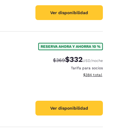
Ver disponibilidad
RESERVA AHORA Y AHORRA 10 %
$332
Precio tachado:
Precio con descuento:
$369
USD
/noche
Tarifa para socios
Ver detalles del total estimad
$384
total
Ver disponibilidad