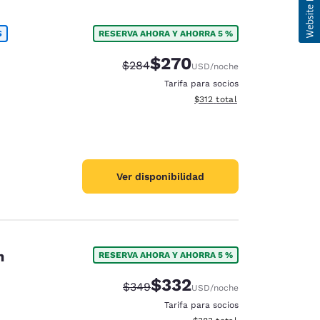
S
RESERVA AHORA Y AHORRA 5 %
$270
Precio tachado:
Precio con descuento:
$284
USD
/noche
Tarifa para socios
Ver detalles del total estima
$312
total
Ver disponibilidad
on
RESERVA AHORA Y AHORRA 5 %
$332
Precio tachado:
Precio con descuento:
$349
USD
/noche
Tarifa para socios
Ver detalles del total estimad