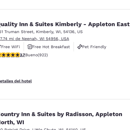
uality Inn & Suites Kimberly - Appleton East
61 Truman Street
,
Kimberly
,
WI
,
54136
,
US
 7.74 mi de Neenah, WI 54956, USA
Free WiFi
Free Hot Breakfast
Pet Friendly
alificación de 3.74 estrellas. Bueno. 922 reseñas
3.7
Bueno
(922)
etalles del hotel
ountry Inn & Suites by Radisson, Appleton
orth, WI
30 Patriot Drive
,
Little Chute
,
WI
,
54140
,
US