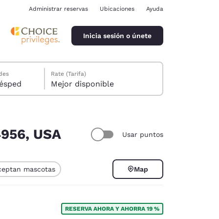
Administrar reservas
Ubicaciones
Ayuda
Inicia sesión o únete
des
Rate (Tarifa)
ión, 1 huésped
Mejor disponible
4956, USA
Usar puntos
ina
ceptan mascotas
Map
RESERVA AHORA Y AHORRA 19 %