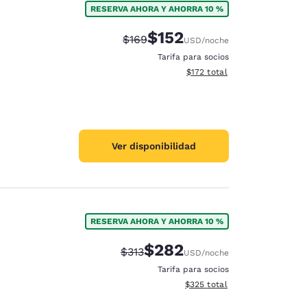
RESERVA AHORA Y AHORRA 10 %
$152
Precio tachado:
Precio con descuento:
$169
USD
/noche
Tarifa para socios
Ver detalles del total estima
$172
total
Ver disponibilidad
RESERVA AHORA Y AHORRA 10 %
$282
Precio tachado:
Precio con descuento:
$313
USD
/noche
Tarifa para socios
Ver detalles del total estimad
$325
total