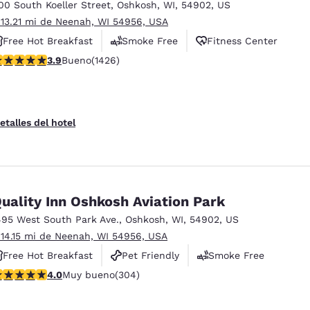
México
Mexico
00 South Koeller Street
,
Oshkosh
,
WI
,
54902
,
US
Español
English
 13.21 mi de Neenah, WI 54956, USA
Free Hot Breakfast
Smoke Free
Fitness Center
alificación de 3.87 estrellas. Bueno. 1426 reseñas
3.9
Bueno
(1426)
nd
Germany
España
English
Español
France
France
etalles del hotel
Français
English
Italia
Italy
Italiano
English
uality Inn Oshkosh Aviation Park
ngdom
495 West South Park Ave.
,
Oshkosh
,
WI
,
54902
,
US
 14.15 mi de Neenah, WI 54956, USA
Free Hot Breakfast
Pet Friendly
Smoke Free
India
New Zealan
alificación de 4.01 estrellas. Muy bueno. 304 reseñas
4.0
Muy bueno
(304)
English
English