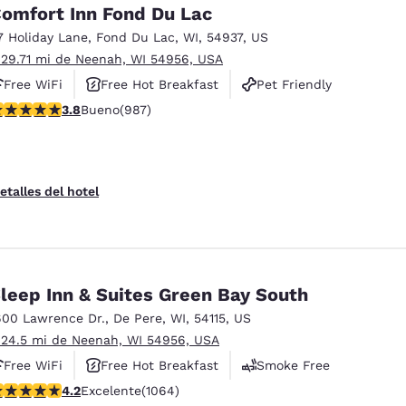
omfort Inn Fond Du Lac
7 Holiday Lane
,
Fond Du Lac
,
WI
,
54937
,
US
 29.71 mi de Neenah, WI 54956, USA
Free WiFi
Free Hot Breakfast
Pet Friendly
alificación de 3.79 estrellas. Bueno. 987 reseñas
3.8
Bueno
(987)
etalles del hotel
leep Inn & Suites Green Bay South
600 Lawrence Dr.
,
De Pere
,
WI
,
54115
,
US
 24.5 mi de Neenah, WI 54956, USA
Free WiFi
Free Hot Breakfast
Smoke Free
alificación de 4.2 estrellas. Excelente. 1064 reseñas
4.2
Excelente
(1064)