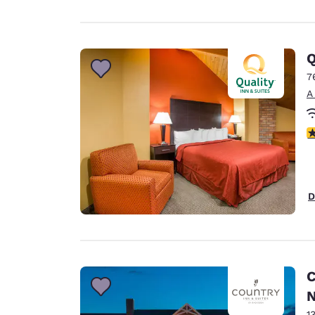
Q
7
A
c
D
C
N
1