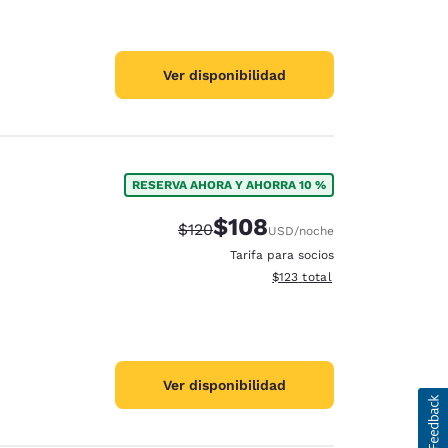
Ver disponibilidad
RESERVA AHORA Y AHORRA 10 %
$108
Precio tachado:
Precio con descuento:
$120
USD
/noche
Tarifa para socios
Ver detalles del total estima
$123
total
Ver disponibilidad