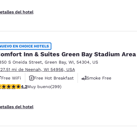
etalles del hotel
NUEVO EN CHOICE HOTELS
omfort Inn & Suites Green Bay Stadium Area
850 S Oneida Street
,
Green Bay
,
WI
,
54304
,
US
 27.51 mi de Neenah, WI 54956, USA
Free WiFi
Free Hot Breakfast
Smoke Free
alificación de 4.19 estrellas. Muy bueno. 299 reseñas
4.2
Muy bueno
(299)
etalles del hotel