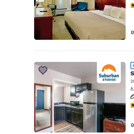
c
D
S
2
A
ca
D