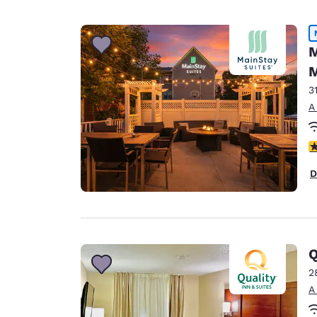
M
M
3
A
c
D
2
A