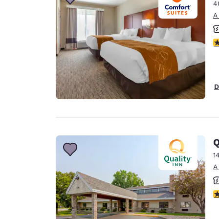
Canada
4
Français
A
Europa
c
Deutschla
Deutsch
Spain
D
English
Ireland
English
Q
United Ki
English
1
A
Asia-Pacífico
Australia
c
English